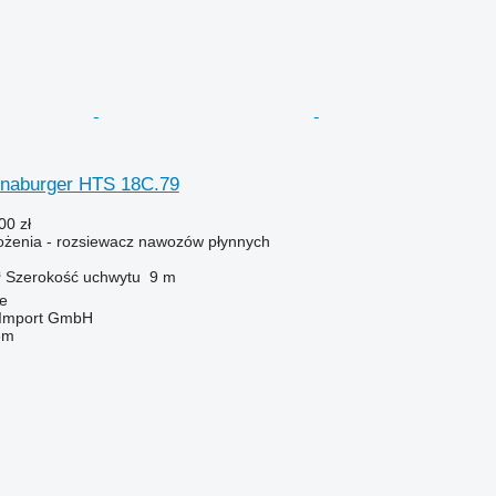
nnaburger HTS 18C.79
00 zł
żenia - rozsiewacz nawozów płynnych
³
Szerokość uchwytu
9 m
e
t-Import GmbH
em