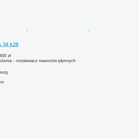
s 34 k28
800 zł
żenia - rozsiewacz nawozów płynnych
burg
em