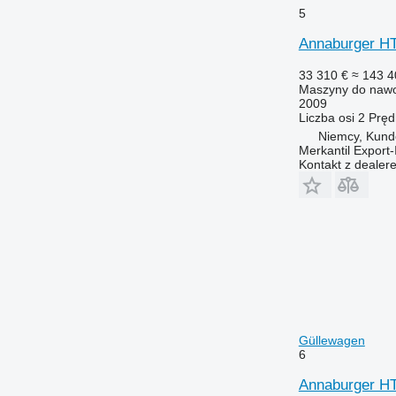
5
Annaburger H
33 310 €
≈ 143 4
Maszyny do nawo
2009
Liczba osi
2
Pręd
Niemcy, Kund
Merkantil Expor
Kontakt z dealer
Güllewagen
6
Annaburger H