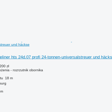
streuer und häckse
eliner hts 24d.07 profi 24-tonnen-universalstreuer und häck
200 zł
enia - rozrzutnik obornika
tu
18 m
burg
em