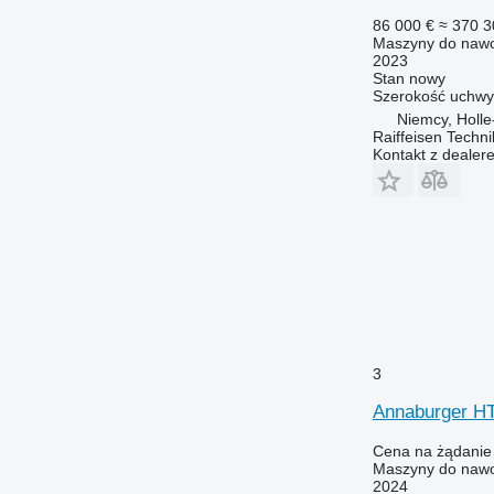
86 000 €
≈ 370 3
Maszyny do nawo
2023
Stan
nowy
Szerokość uchwy
Niemcy, Holle
Raiffeisen Techn
Kontakt z dealer
3
Annaburger H
Cena na żądanie
Maszyny do nawoż
2024