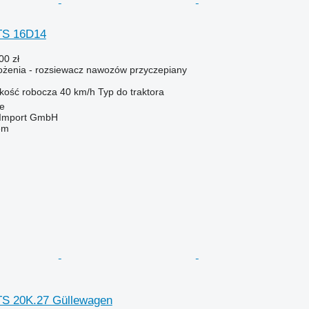
TS 16D14
00 zł
żenia - rozsiewacz nawozów przyczepiany
kość robocza
40 km/h
Typ
do traktora
e
t-Import GmbH
em
TS 20K.27 Güllewagen