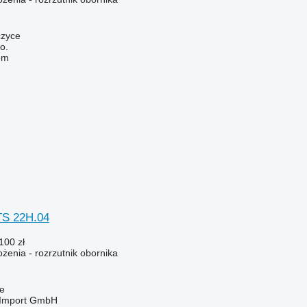
czyce
o.
em
TS 22H.04
100 zł
enia - rozrzutnik obornika
e
t-Import GmbH