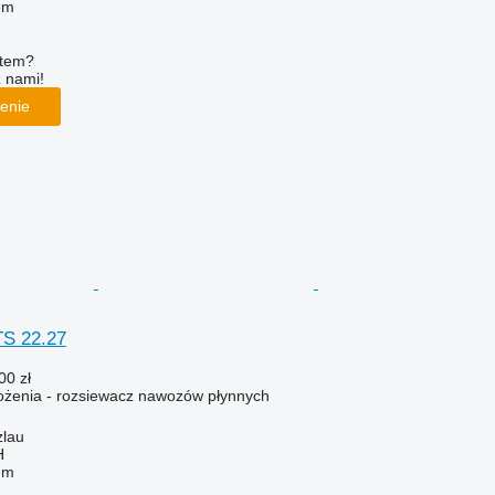
em
ętem?
z nami!
enie
TS 22.27
00 zł
żenia - rozsiewacz nawozów płynnych
zlau
H
em