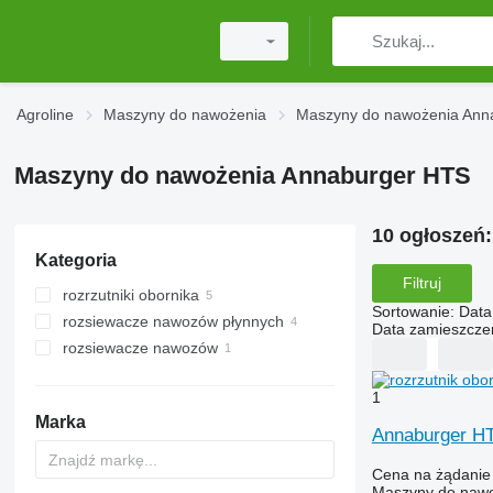
Agroline
Maszyny do nawożenia
Maszyny do nawożenia Ann
Maszyny do nawożenia Annaburger HTS
10 ogłoszeń
Kategoria
Filtruj
rozrzutniki obornika
Sortowanie
:
Data
rozsiewacze nawozów płynnych
Data zamieszcze
rozsiewacze nawozów
rozsiewacze nawozów
przyczepiane
1
Marka
Annaburger HT
Cena na żądanie
Maszyny do nawoż