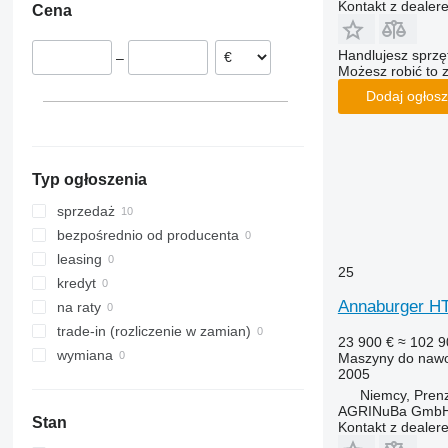
Kontakt z dealer
Cena
Handlujesz sprz
–
Możesz robić to 
Dodaj ogłosz
Typ ogłoszenia
sprzedaż
bezpośrednio od producenta
leasing
25
kredyt
Annaburger H
na raty
trade-in (rozliczenie w zamian)
23 900 €
≈ 102 9
wymiana
Maszyny do nawo
2005
Niemcy, Pren
AGRINuBa Gmb
Stan
Kontakt z dealer