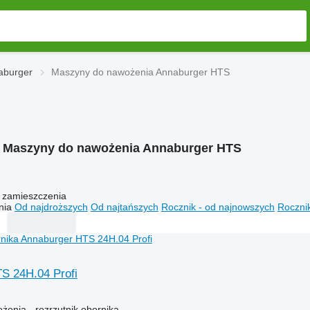
aburger
Maszyny do nawożenia Annaburger HTS
:
Maszyny do nawożenia Annaburger HTS
 zamieszczenia
nia
Od najdroższych
Od najtańszych
Rocznik - od najnowszych
Rocznik
S 24H.04 Profi
enia - rozrzutnik obornika