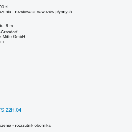
00 zł
żenia - rozsiewacz nawozów płynnych
tu
9 m
-Grasdorf
ik Mitte GmbH
em
TS 22H.04
enia - rozrzutnik obornika