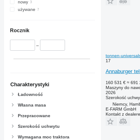
nowy
używane
Rocznik
–
tonnen-universal
17
Annaburger tel
160 531 €
≈ 691 
Charakterystyki
Maszyny do nawoż
2026
Ładowność
Szerokość uchwy
Niemcy, Ham
Własna masa
E-FARM GmbH
Kontakt z dealer
Przepracowane
Szerokość uchwytu
Wymagana moc traktora