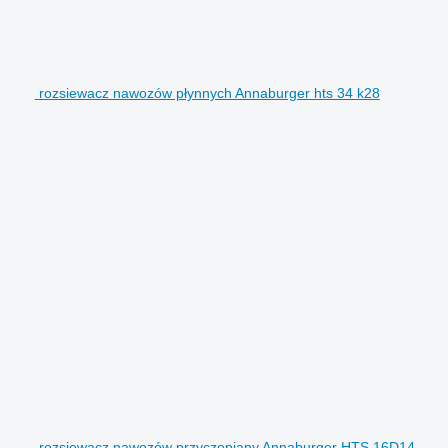
rozsiewacz nawozów płynnych Annaburger hts 34 k28
rozsiewacz nawozów przyczepiany Annaburger HTS 16D14