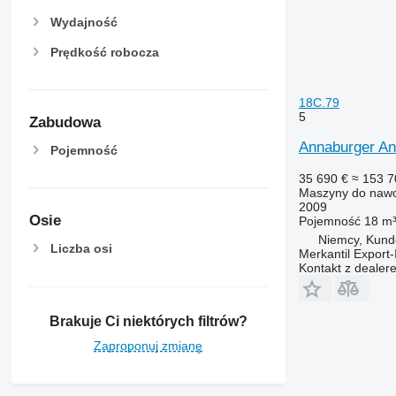
Wydajność
Prędkość robocza
18C.79
5
Zabudowa
Annaburger A
Pojemność
35 690 €
≈ 153 7
Maszyny do nawo
2009
Osie
Pojemność
18 m
Niemcy, Kund
Liczba osi
Merkantil Expor
Kontakt z dealer
Brakuje Ci niektórych filtrów?
Zaproponuj zmianę