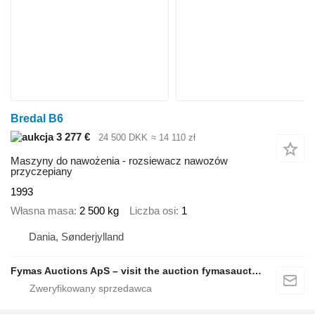
Bredal B6
3 277 €
24 500 DKK
≈ 14 110 zł
Maszyny do nawożenia - rozsiewacz nawozów
przyczepiany
1993
Własna masa
2 500 kg
Liczba osi
1
Dania, Sønderjylland
Fymas Auctions ApS – visit the auction fymasauctions.dk