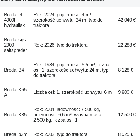
Bredal f4
Rok: 2024, pojemność: 4 m³,
4000l
szerokość uchwytu: 24 m, typ: do
42 040 €
hydraulisk
traktora
Bredal sgs
2000
Rok: 2026, typ: do traktora
22 288 €
saltspreder
Rok: 1984, pojemność: 5,5 m³, liczba
Bredal B4
osi: 1, szerokość uchwytu: 24 m, typ:
8 128 €
do traktora
Bredal K65
Liczba osi: 1, szerokość uchwytu: 6 m
9 800 €
A
Rok: 2004, ładowność: 7 500 kg,
Bredal K85
pojemność: 6,6 m³, własna masa:
12 500 €
2 500 kg, liczba osi: 1
Bredal b2ml
Rok: 2002, typ: do traktora
8 925 €