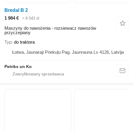
Bredal B 2
1 984 €
≈ 8 543 zł
Maszyny do nawożenia - rozsiewacz nawozów
przyczepiany
Typ
do traktora
Łotwa, Jaunaraji Priekuļu Pag. Jaunrauna Lv 4126, Latvija
Petriks un Ko