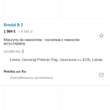
Bredal B 2
1 984 €
≈ 8 543 zł
Maszyny do nawożenia - rozsiewacz nawozów
przyczepiany
Liczba osi
1
Łotwa, Jaunaraji Priekuļu Pag. Jaunrauna Lv 4126, Latvija
Petriks un Ko