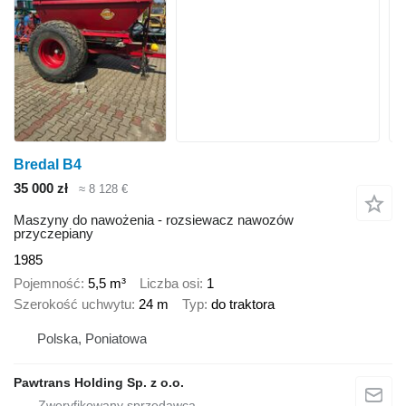
Bredal B4
35 000 zł
≈ 8 128 €
Maszyny do nawożenia - rozsiewacz nawozów
przyczepiany
1985
Pojemność
5,5 m³
Liczba osi
1
Szerokość uchwytu
24 m
Typ
do traktora
Polska, Poniatowa
Pawtrans Holding Sp. z o.o.