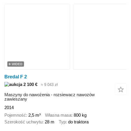
WIDEO
Bredal F 2
2 100 €
≈ 9 043 zł
Maszyny do nawożenia - rozsiewacz nawozów
zawieszany
2014
Pojemność
2,5 m³
Własna masa
800 kg
Szerokość uchwytu
28 m
Typ
do traktora