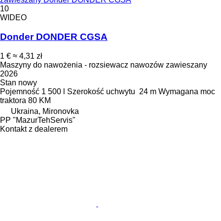
10
WIDEO
Donder DONDER CGSA
1 €
≈ 4,31 zł
Maszyny do nawożenia - rozsiewacz nawozów zawieszany
2026
Stan
nowy
Pojemność
1 500 l
Szerokość uchwytu
24 m
Wymagana moc
traktora
80 KM
Ukraina, Mironovka
PP "MazurTehServis"
Kontakt z dealerem