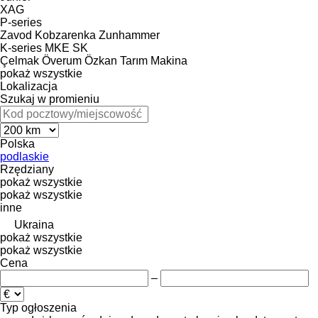
XAG
P-series
Zavod Kobzarenka
Zunhammer
K-series
MKE
SK
Çelmak
Överum
Özkan Tarım Makina
pokaż wszystkie
Lokalizacja
Szukaj w promieniu
Polska
podlaskie
Rzędziany
pokaż wszystkie
pokaż wszystkie
inne
Ukraina
pokaż wszystkie
pokaż wszystkie
Cena
–
Typ ogłoszenia