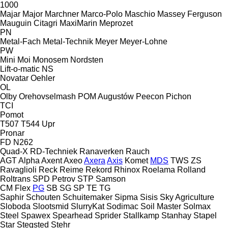
1000
Majar
Major
Marchner
Marco-Polo
Maschio
Massey Ferguson
Mauguin Citagri
MaxiMarin
Meprozet
PN
Metal-Fach
Metal-Technik
Meyer
Meyer-Lohne
PW
Mini
Moi
Monosem
Nordsten
Lift-o-matic
NS
Novatar
Oehler
OL
Olby
Orehovselmash
POM Augustów
Peecon
Pichon
TCI
Pomot
T507
T544
Upr
Pronar
FD
N262
Quad-X
RD-Techniek
Ranaverken
Rauch
AGT
Alpha
Axent
Axeo
Axera
Axis
Komet
MDS
TWS
ZS
Ravaglioli
Reck
Reime
Rekord
Rhinox
Roelama
Rolland
Roltrans
SPD Petrov
STP
Samson
CM
Flex
PG
SB
SG
SP
TE
TG
Saphir
Schouten
Schuitemaker
Sipma
Sisis
Sky Agriculture
Sloboda
Slootsmid
SlurryKat
Sodimac
Soil Master
Solmax
Steel
Spawex
Spearhead
Sprider
Stallkamp
Stanhay
Stapel
Star
Stegsted
Stehr