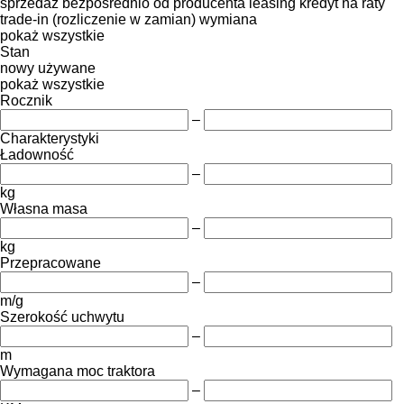
sprzedaż
bezpośrednio od producenta
leasing
kredyt
na raty
trade-in (rozliczenie w zamian)
wymiana
pokaż wszystkie
Stan
nowy
używane
pokaż wszystkie
Rocznik
–
Charakterystyki
Ładowność
–
kg
Własna masa
–
kg
Przepracowane
–
m/g
Szerokość uchwytu
–
m
Wymagana moc traktora
–