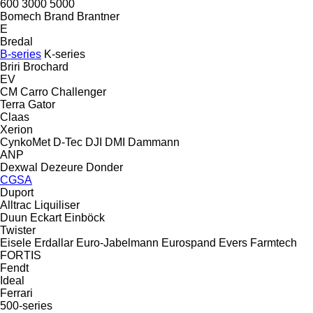
600
3000
5000
Bomech
Brand
Brantner
E
Bredal
B-series
K-series
Briri
Brochard
EV
CM
Carro
Challenger
Terra Gator
Claas
Xerion
CynkoMet
D-Tec
DJI
DMI
Dammann
ANP
Dexwal
Dezeure
Donder
CGSA
Duport
Alltrac
Liquiliser
Duun
Eckart
Einböck
Twister
Eisele
Erdallar
Euro-Jabelmann
Eurospand
Evers
Farmtech
FORTIS
Fendt
Ideal
Ferrari
500-series