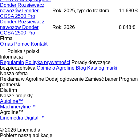
Donder Rozsiewacz
nawozów Donder
Rok: 2025, typ: do traktora
11 680 €
CGSA 2500 Pro
Donder Rozsiewacz
nawozów Donder
Rok: 2026
8 848 €
CGSA 2500 Pro
Firma
O nas
Pomoc
Kontakt
Polska / polski
Informacja
Regulamin
Polityka prywatności
Porady dotyczące
bezpieczeństwa
Opinie o Agroline
Blog
Katalog marki
Nasza oferta
Reklama w Agroline
Dodaj ogłoszenie
Zamieść baner
Program
partnerski
Dla firm
Nasze projekty
Autoline™
Machineryline™
Agroline™
Linemedia Digital ™
© 2026 Linemedia
Pobierz naszą aplikację