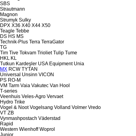
SBS
Strautmann
Magnon
Strumyk
Sulky
DPX
X36
X40
X44
X50
Teagle
Tebbe
DS
HS
MS
Technik-Plus
Terra
TerraGator
TG
Tim
Tive
Tokvam
Trioliet
Tulip
Tume
HKL
KL
Tutkun Kardeşler
USA Equipment
Unia
MX
RCW
TYTAN
Universal
Unsinn
VICON
PS
RO-M
VM Tarm
Vaia
Vakutec
Van Hool
T-series
Veenhuis
Veles-Agro
Vervaet
Hydro Trike
Vogel & Noot
Vogelsang
Volland
Volmer
Vredo
VT
ZB
Vynmashpostach
Väderstad
Rapid
Western
Wienhoff
Woprol
Junior