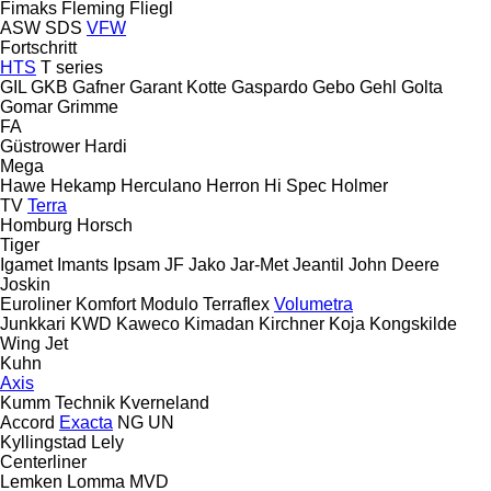
Fimaks
Fleming
Fliegl
ASW
SDS
VFW
Fortschritt
HTS
T series
GIL
GKB
Gafner
Garant Kotte
Gaspardo
Gebo
Gehl
Golta
Gomar
Grimme
FA
Güstrower
Hardi
Mega
Hawe
Hekamp
Herculano
Herron
Hi Spec
Holmer
TV
Terra
Homburg
Horsch
Tiger
Igamet
Imants
Ipsam
JF
Jako
Jar-Met
Jeantil
John Deere
Joskin
Euroliner
Komfort
Modulo
Terraflex
Volumetra
Junkkari
KWD
Kaweco
Kimadan
Kirchner
Koja
Kongskilde
Wing Jet
Kuhn
Axis
Kumm Technik
Kverneland
Accord
Exacta
NG
UN
Kyllingstad
Lely
Centerliner
Lemken
Lomma
MVD