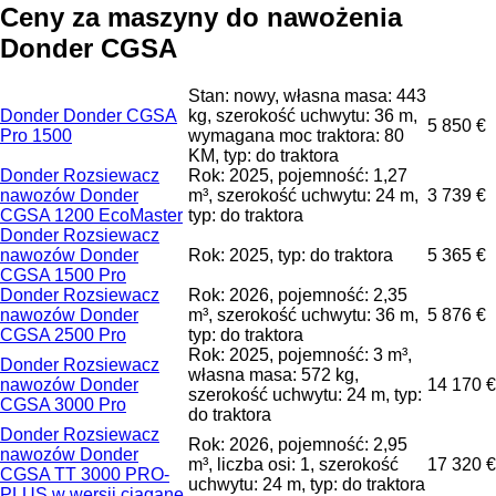
Ceny za maszyny do nawożenia
Donder CGSA
Stan: nowy, własna masa: 443
Donder Donder CGSA
kg, szerokość uchwytu: 36 m,
5 850 €
Pro 1500
wymagana moc traktora: 80
KM, typ: do traktora
Donder Rozsiewacz
Rok: 2025, pojemność: 1,27
nawozów Donder
m³, szerokość uchwytu: 24 m,
3 739 €
CGSA 1200 EcoMaster
typ: do traktora
Donder Rozsiewacz
nawozów Donder
Rok: 2025, typ: do traktora
5 365 €
CGSA 1500 Pro
Donder Rozsiewacz
Rok: 2026, pojemność: 2,35
nawozów Donder
m³, szerokość uchwytu: 36 m,
5 876 €
CGSA 2500 Pro
typ: do traktora
Rok: 2025, pojemność: 3 m³,
Donder Rozsiewacz
własna masa: 572 kg,
nawozów Donder
14 170 €
szerokość uchwytu: 24 m, typ:
CGSA 3000 Pro
do traktora
Donder Rozsiewacz
Rok: 2026, pojemność: 2,95
nawozów Donder
m³, liczba osi: 1, szerokość
17 320 €
CGSA TT 3000 PRO-
uchwytu: 24 m, typ: do traktora
PLUS w wersji ciągane