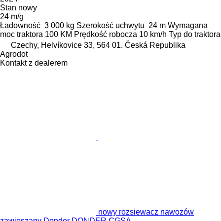
Stan
nowy
24 m/g
Ładowność
3 000 kg
Szerokość uchwytu
24 m
Wymagana
moc traktora
100 KM
Prędkość robocza
10 km/h
Typ
do traktora
Czechy, Helvíkovice 33, 564 01. Česká Republika
Agrodot
Kontakt z dealerem
nowy rozsiewacz nawozów
zawieszany Donder DONDER CGSA