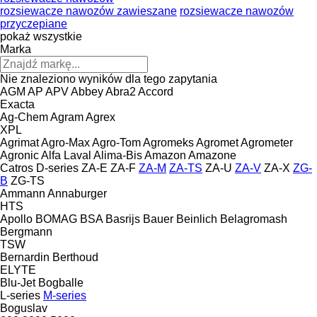
rozsiewacze nawozów zawieszane
rozsiewacze nawozów
przyczepiane
pokaż wszystkie
Marka
Nie znaleziono wyników dla tego zapytania
AGM
AP
APV
Abbey
Abra2
Accord
Exacta
Ag-Chem
Agram
Agrex
XPL
Agrimat
Agro-Max
Agro-Tom
Agromeks
Agromet
Agrometer
Agronic
Alfa Laval
Alima-Bis
Amazon
Amazone
Catros
D-series
ZA-E
ZA-F
ZA-M
ZA-TS
ZA-U
ZA-V
ZA-X
ZG-
B
ZG-TS
Ammann
Annaburger
HTS
Apollo
BOMAG
BSA
Basrijs
Bauer
Beinlich
Belagromash
Bergmann
TSW
Bernardin
Berthoud
ELYTE
Blu-Jet
Bogballe
L-series
M-series
Boguslav