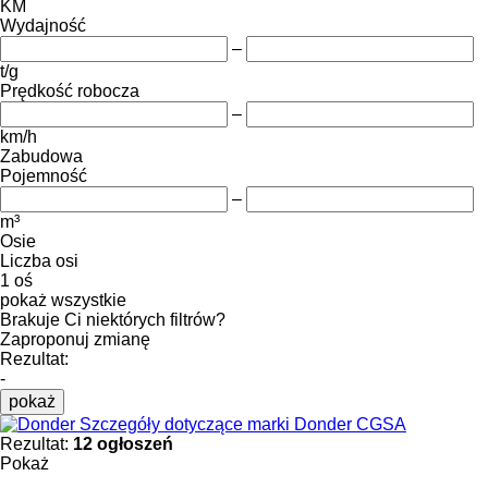
KM
Wydajność
–
t/g
Prędkość robocza
–
km/h
Zabudowa
Pojemność
–
m³
Osie
Liczba osi
1 oś
pokaż wszystkie
Brakuje Ci niektórych filtrów?
Zaproponuj zmianę
Rezultat:
-
pokaż
Szczegóły dotyczące marki Donder CGSA
Rezultat:
12 ogłoszeń
Pokaż