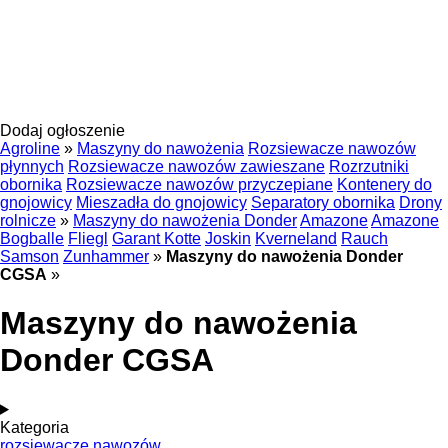
Dodaj ogłoszenie
Agroline
»
Maszyny do nawożenia
Rozsiewacze nawozów
płynnych
Rozsiewacze nawozów zawieszane
Rozrzutniki
obornika
Rozsiewacze nawozów przyczepiane
Kontenery do
gnojowicy
Mieszadła do gnojowicy
Separatory obornika
Drony
rolnicze
»
Maszyny do nawożenia Donder
Amazone
Amazone
Bogballe
Fliegl
Garant Kotte
Joskin
Kverneland
Rauch
Samson
Zunhammer
»
Maszyny do nawożenia Donder
CGSA
»
Maszyny do nawożenia
Donder CGSA
Kategoria
rozsiewacze nawozów