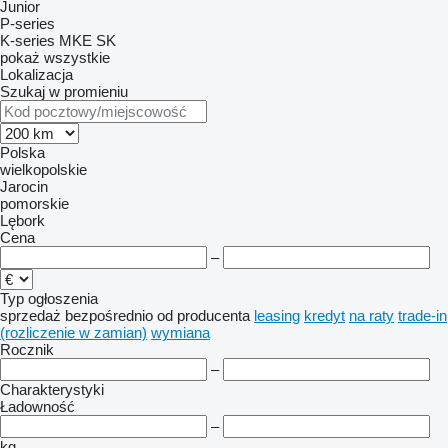
Junior
P-series
K-series
MKE
SK
pokaż wszystkie
Lokalizacja
Szukaj w promieniu
Polska
wielkopolskie
Jarocin
pomorskie
Lębork
Cena
–
Typ ogłoszenia
sprzedaż
bezpośrednio od producenta
leasing
kredyt
na raty
trade-in
(rozliczenie w zamian)
wymiana
Rocznik
–
Charakterystyki
Ładowność
–
kg