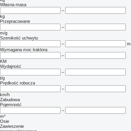
Własna masa
–
kg
Przepracowane
–
m/g
Szerokość uchwytu
–
m
Wymagana moc traktora
–
KM
Wydajność
–
t/g
Prędkość robocza
–
km/h
Zabudowa
Pojemność
–
m³
Osie
Zawieszenie