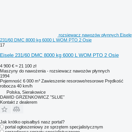
rozsiewacz nawozów płynnych Eisele
231/60 DMC 8000 kg 6000 L WOM PTO 2 Osie
17
Eisele 231/60 DMC 8000 kg 6000 L WOM PTO 2 Osie
4 900 €
≈ 21 100 zł
Maszyny do nawożenia - rozsiewacz nawozów płynnych
1994
Pojemność
6 000 m³
Zawieszenie
resorowe/resorowe
Prędkość
robocza
40 km/h
Polska, Sierakowice
DAWID GRZENKOWICZ "SLUE"
Kontakt z dealerem
Jak krótko opisałbyś nasz portal?
portal ogłoszeniowy ze sprzętem specjalistycznym
sprzedawca sprzętu specjalistycznego