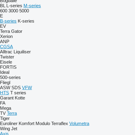
Bogballe
BL
L-series
M-series
600
3000
5000
E
B-series
K-series
EV
Terra Gator
Xerion
ANP
CGSA
Alltrac
Liquiliser
Twister
Eisele
FORTIS
Ideal
500-series
Fliegl
ASW
SDS
VFW
HTS
T series
Garant Kotte
FA
Mega
TV
Terra
Tiger
Euroliner
Komfort
Modulo
Terraflex
Volumetra
Wing Jet
Axis