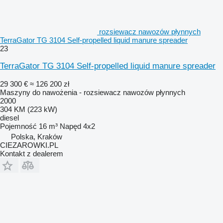
rozsiewacz nawozów płynnych
TerraGator TG 3104 Self-propelled liquid manure spreader
23
TerraGator TG 3104 Self-propelled liquid manure spreader
29 300 €
≈ 126 200 zł
Maszyny do nawożenia - rozsiewacz nawozów płynnych
2000
304 KM (223 kW)
diesel
Pojemność
16 m³
Napęd
4x2
Polska, Kraków
CIEZAROWKI.PL
Kontakt z dealerem