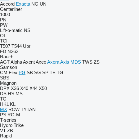
Accord
Exacta
NG
UN
Centerliner
1000
PN
PW
Lift-o-matic
NS
OL
TCI
T507
T544
Upr
FD
N262
Rauch
AGT
Alpha
Axent
Axeo
Axera
Axis
MDS
TWS
ZS
Samson
CM
Flex
PG
SB
SG
SP
TE
TG
SBS
Magnon
DPX
X36
X40
X44
X50
DS
HS
MS
TG
HKL
KL
MX
RCW
TYTAN
PS
RO-M
T-series
Hydro Trike
VT
ZB
Rapid