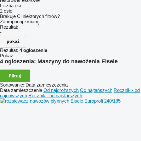
resorowe/resorowe
Liczba osi
2 osie
Brakuje Ci niektórych filtrów?
Zaproponuj zmianę
Rezultat:
-
pokaż
Rezultat:
4 ogłoszenia
Pokaż
4 ogłoszenia:
Maszyny do nawożenia Eisele
Filtruj
Sortowanie
:
Data zamieszczenia
Data zamieszczenia
Od najdroższych
Od najtańszych
Rocznik - od
najnowszych
Rocznik - od najstarszych