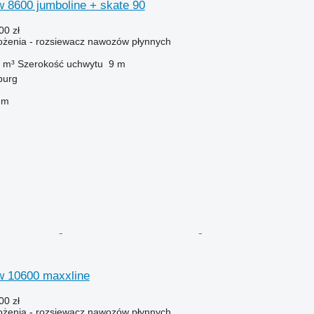
vfw 8600 jumboline + skate 90
00 zł
żenia - rozsiewacz nawozów płynnych
 m³
Szerokość uchwytu
9 m
burg
em
vfw 10600 maxxline
00 zł
żenia - rozsiewacz nawozów płynnych