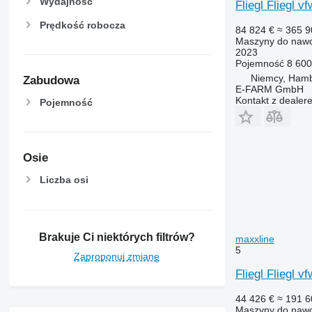
Wydajność
Fliegl Fliegl 
Prędkość robocza
84 824 €
≈ 365 9
Maszyny do nawo
2023
Pojemność
8 600
Niemcy, Ham
Zabudowa
E-FARM GmbH
Kontakt z dealer
Pojemność
Osie
Liczba osi
Brakuje Ci niektórych filtrów?
maxxline
5
Zaproponuj zmianę
Fliegl Fliegl 
44 426 €
≈ 191 6
Maszyny do nawo