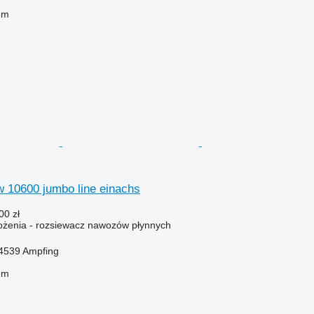
em
vfw 10600 jumbo line einachs
00 zł
żenia - rozsiewacz nawozów płynnych
4539 Ampfing
em