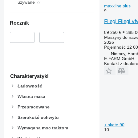
używane
maxxline plus
9
Fliegl Fliegl 
Rocznik
89 250 €
≈ 385 0
Maszyny do nawo
–
2026
Pojemność
12 00
Niemcy, Ham
E-FARM GmbH
Kontakt z dealer
Charakterystyki
Ładowność
Własna masa
Przepracowane
Szerokość uchwytu
+ skate 90
Wymagana moc traktora
10