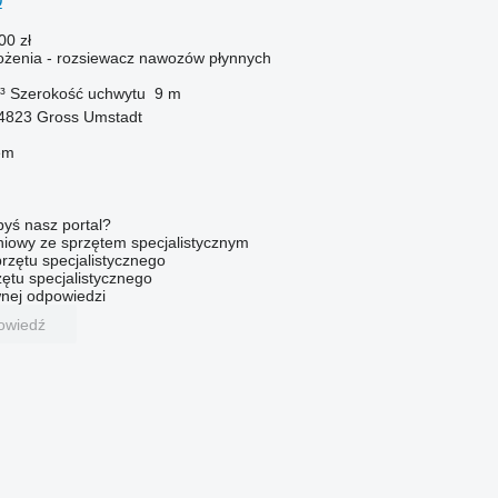
0
00 zł
żenia - rozsiewacz nawozów płynnych
³
Szerokość uchwytu
9 m
4823 Gross Umstadt
em
byś nasz portal?
niowy ze sprzętem specjalistycznym
rzętu specjalistycznego
ętu specjalistycznego
nej odpowiedzi
owiedź