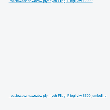
rozsiewacz nawozów płynnych Fliegl Fliegl vfw 12000
rozsiewacz nawozów płynnych Fliegl Fliegl vfw 8600 jumboline