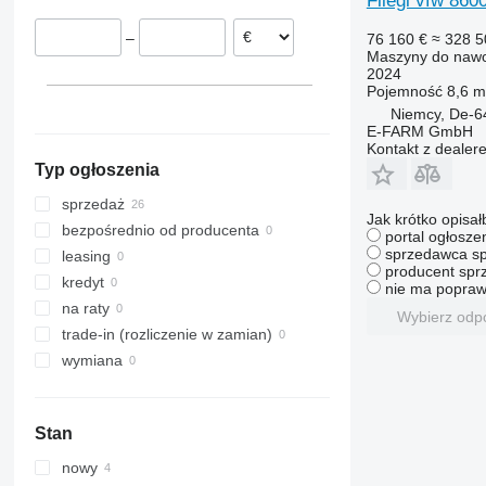
Fliegl vfw 860
–
76 160 €
≈ 328 5
Maszyny do nawo
2024
Pojemność
8,6 m
Niemcy, De-6
E-FARM GmbH
Kontakt z dealer
Typ ogłoszenia
sprzedaż
Jak krótko opisał
bezpośrednio od producenta
portal ogłosze
sprzedawca sp
leasing
producent sprz
kredyt
nie ma popraw
na raty
Wybierz odp
trade-in (rozliczenie w zamian)
wymiana
Stan
nowy