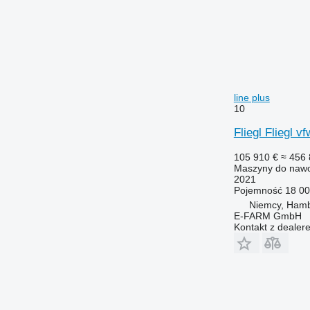
line plus
10
Fliegl Fliegl v
105 910 €
≈ 456 
Maszyny do nawo
2021
Pojemność
18 00
Niemcy, Ham
E-FARM GmbH
Kontakt z dealer