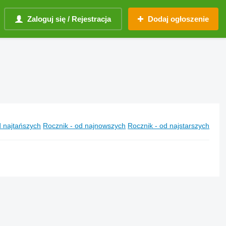
Zaloguj się / Rejestracja
Dodaj ogłoszenie
 najtańszych
Rocznik - od najnowszych
Rocznik - od najstarszych