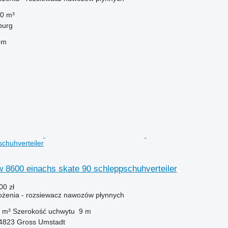
0 m³
burg
em
schuhverteiler
vfw 8600 einachs skate 90 schleppschuhverteiler
00 zł
żenia - rozsiewacz nawozów płynnych
 m³
Szerokość uchwytu
9 m
4823 Gross Umstadt