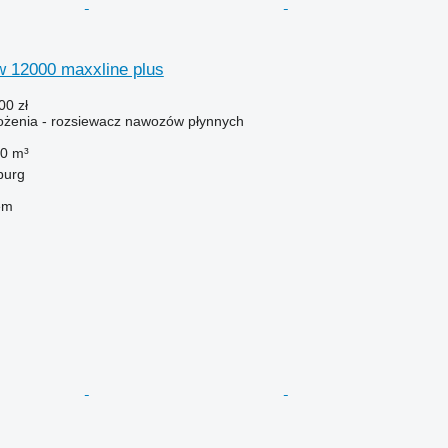
vfw 12000 maxxline plus
00 zł
żenia - rozsiewacz nawozów płynnych
0 m³
burg
em