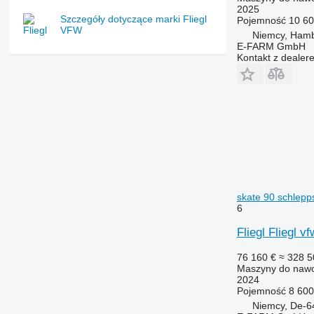
2025
Szczegóły dotyczące marki Fliegl
Pojemność
10 60
VFW
Niemcy, Ham
E-FARM GmbH
Kontakt z dealer
skate 90 schlepp
6
Fliegl Fliegl 
76 160 €
≈ 328 5
Maszyny do nawo
2024
Pojemność
8 600
Niemcy, De-6