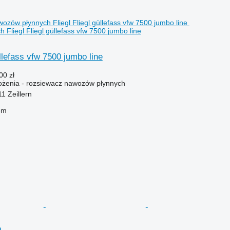
Fliegl Fliegl güllefass vfw 7500 jumbo line
üllefass vfw 7500 jumbo line
00 zł
żenia - rozsiewacz nawozów płynnych
11 Zeillern
em