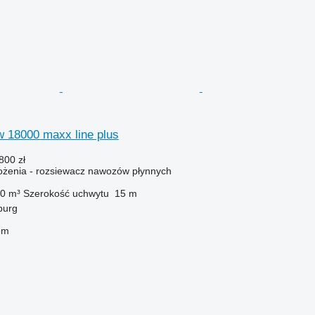
fw 18000 maxx line plus
800 zł
żenia - rozsiewacz nawozów płynnych
0 m³
Szerokość uchwytu
15 m
burg
em