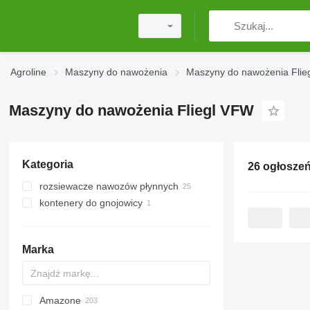
Agroline
Maszyny do nawożenia
Maszyny do nawożenia Flie
Maszyny do nawożenia Fliegl VFW
Kategoria
26 ogłosze
rozsiewacze nawozów płynnych
kontenery do gnojowicy
Marka
Amazone
Exacta
XPL