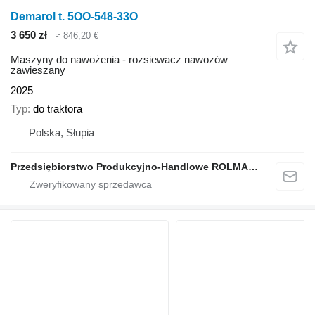
Demarol t. 5OO-548-33O
3 650 zł
≈ 846,20 €
Maszyny do nawożenia - rozsiewacz nawozów
zawieszany
2025
Typ
do traktora
Polska, Słupia
Przedsiębiorstwo Produkcyjno-Handlowe ROLMAPOL Marcin Dziekan