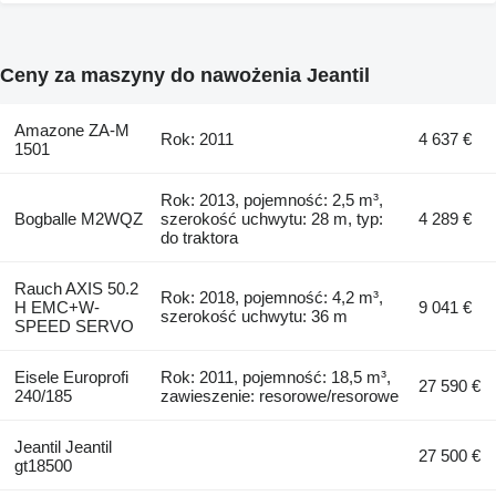
Ceny za maszyny do nawożenia Jeantil
Amazone ZA-M
Rok: 2011
4 637 €
1501
Rok: 2013, pojemność: 2,5 m³,
Bogballe M2WQZ
szerokość uchwytu: 28 m, typ:
4 289 €
do traktora
Rauch AXIS 50.2
Rok: 2018, pojemność: 4,2 m³,
H EMC+W-
9 041 €
szerokość uchwytu: 36 m
SPEED SERVO
Eisele Europrofi
Rok: 2011, pojemność: 18,5 m³,
27 590 €
240/185
zawieszenie: resorowe/resorowe
Jeantil Jeantil
27 500 €
gt18500