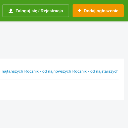
Zaloguj się / Rejestracja
Dodaj ogłoszenie
 najtańszych
Rocznik - od najnowszych
Rocznik - od najstarszych