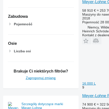
Meyer-Lohne
58 910 €
≈ 253 7
Maszyny do nawo
Zabudowa
2018
Pojemność
28 00
Pojemność
Niemcy, Wild
Heinrich Schröd
Kontakt z dealer
Osie
Liczba osi
Brakuje Ci niektórych filtrów?
Zaproponuj zmianę
16.000 L
9
Meyer-Lohne 
Szczegóły dotyczące marki
74 900 €
≈ 322 5
Meyer-Lohne
Maszyny do nawo