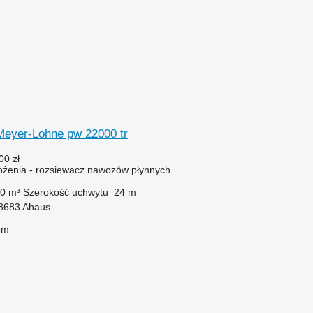
eyer-Lohne pw 22000 tr
00 zł
żenia - rozsiewacz nawozów płynnych
0 m³
Szerokość uchwytu
24 m
8683 Ahaus
em