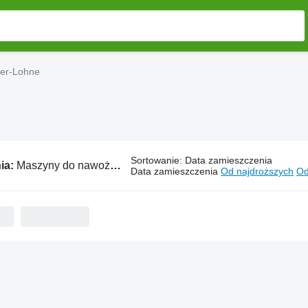
er-Lohne
Sortowanie
:
Data zamieszczenia
ia:
Maszyny do nawożenia Meyer-Lohne
Data zamieszczenia
Od najdroższych
Od