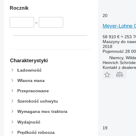
Rocznik
20
–
Meyer-Lohne
58 910 €
≈ 253 7
Maszyny do nawo
2018
Pojemność
28 00
Niemcy, Wild
Charakterystyki
Heinrich Schröd
Kontakt z dealer
Ładowność
Własna masa
Przepracowane
Szerokość uchwytu
Wymagana moc traktora
Wydajność
19
Prędkość robocza