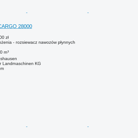
 CARGO 28000
00 zł
żenia - rozsiewacz nawozów płynnych
0 m³
eshausen
er Landmaschinen KG
em