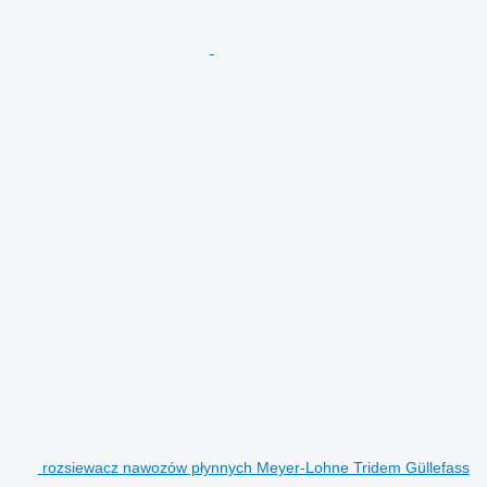
rozsiewacz nawozów płynnych Meyer-Lohne Tridem Güllefass