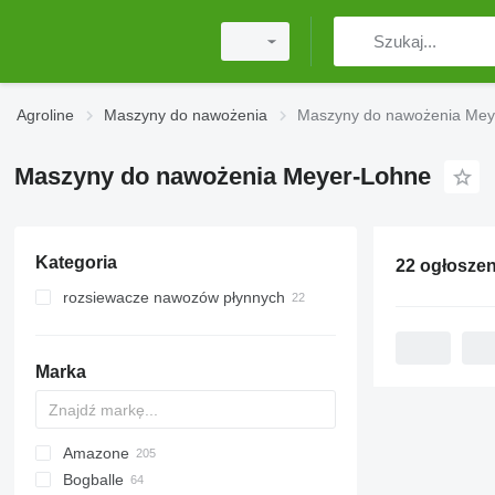
Agroline
Maszyny do nawożenia
Maszyny do nawożenia Mey
Maszyny do nawożenia Meyer-Lohne
Kategoria
22 ogłoszen
rozsiewacze nawozów płynnych
Marka
Amazone
Exacta
XPL
Bogballe
Catros
HTS
TSW
ELYTE