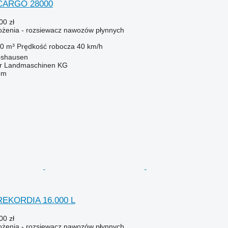
 CARGO 28000
00 zł
żenia - rozsiewacz nawozów płynnych
0 m³
Prędkość robocza
40 km/h
eshausen
er Landmaschinen KG
em
REKORDIA 16.000 L
00 zł
żenia - rozsiewacz nawozów płynnych