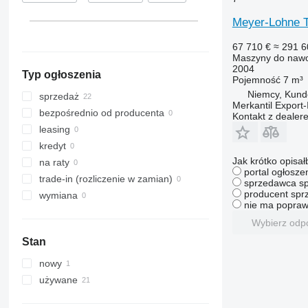
Meyer-Lohne T
67 710 €
≈ 291 6
Maszyny do nawo
2004
Typ ogłoszenia
Pojemność
7 m³
Niemcy, Kund
sprzedaż
Merkantil Expor
bezpośrednio od producenta
Kontakt z dealer
leasing
kredyt
Jak krótko opisał
na raty
portal ogłosze
trade-in (rozliczenie w zamian)
sprzedawca sp
producent sprz
wymiana
nie ma popraw
Wybierz odp
Stan
nowy
używane