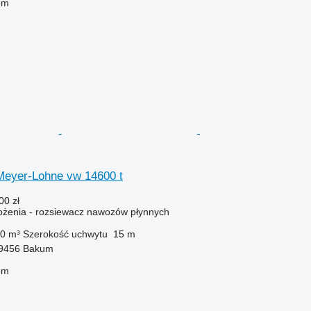
em
eyer-Lohne vw 14600 t
00 zł
żenia - rozsiewacz nawozów płynnych
0 m³
Szerokość uchwytu
15 m
49456 Bakum
em