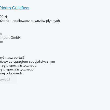
ridem Güllefass
00 zł
żenia - rozsiewacz nawozów płynnych
e
t-Import GmbH
em
byś nasz portal?
niowy ze sprzętem specjalistycznym
rzętu specjalistycznego
ętu specjalistycznego
nej odpowiedzi
owiedź