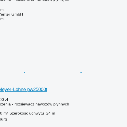
³
um
 Center GmbH
em
Meyer-Lohne pw25000t
00 zł
żenia - rozsiewacz nawozów płynnych
0 m³
Szerokość uchwytu
24 m
burg