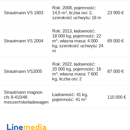
Rok: 2008, pojemność:
Strautmann VS 1803
14,5 m³, liczba osi: 2,
23 900 €
szerokość uchwytu: 18 m
Rok: 2013, ładowność:
18 000 kg, pojemność: 22
Strautmann VS 2004
m³, własna masa: 4 000
69 000 €
kg, szerokość uchwytu: 24
m
Rok: 2022, ładowność:
20 000 kg, pojemność: 16
Strautmann VS2005
87 000 €
m³, własna masa: 7 600
kg, liczba osi: 2
Strautmann magnon
Ładowność: 41 kg,
cfs 8-410/48
110 000 €
pojemność: 41 m³
messer/rotorladewagen