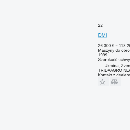
22
DMI
26 300 €
≈ 113 2
Maszyny do obrób
1999
Szerokość uchwy
Ukraina, Zve
TRIDAAGRO NE
Kontakt z dealer