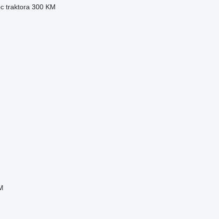
 traktora
300 KM
M