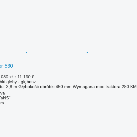
er 530
 080 zł
≈ 11 160 €
ki gleby - głębosz
tu
3,8 m
Głębokość obróbki
450 mm
Wymagana moc traktora
280 KM
ava
aNS"
em