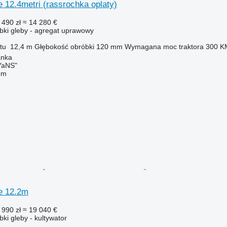
 12.4metri (rassrochka oplaty)
 490 zł
≈ 14 280 €
ki gleby - agregat uprawowy
tu
12,4 m
Głębokość obróbki
120 mm
Wymagana moc traktora
300 K
anka
aNS"
em
e 12.2m
 990 zł
≈ 19 040 €
ki gleby - kultywator