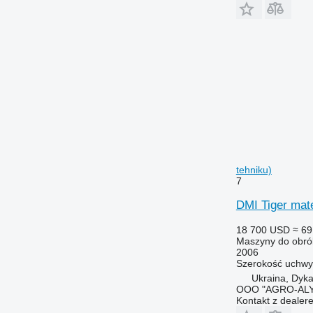
tehniku)
7
DMI Tiger mat
18 700 USD
≈ 69
Maszyny do obrób
2006
Szerokość uchwy
Ukraina, Dyk
OOO "AGRO-ALY
Kontakt z dealer