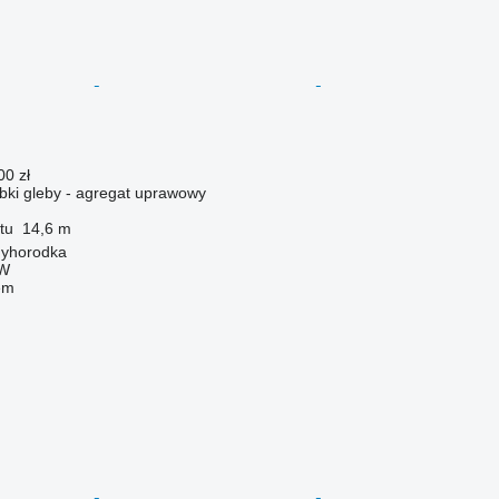
00 zł
ki gleby - agregat uprawowy
tu
14,6 m
nyhorodka
W
em