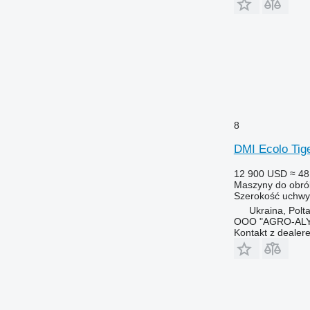
8
DMI Ecolo Tig
12 900 USD
≈ 48
Maszyny do obrób
Szerokość uchwy
Ukraina, Polt
OOO "AGRO-ALY
Kontakt z dealer