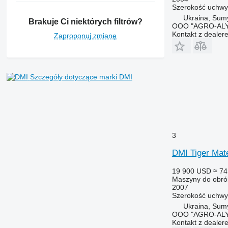
Szerokość uchwy
Ukraina, Sum
Brakuje Ci niektórych filtrów?
OOO "AGRO-ALY
Kontakt z dealer
Zaproponuj zmianę
Szczegóły dotyczące marki DMI
3
DMI Tiger Mate
19 900 USD
≈ 74
Maszyny do obrób
2007
Szerokość uchwy
Ukraina, Sum
OOO "AGRO-ALY
Kontakt z dealer