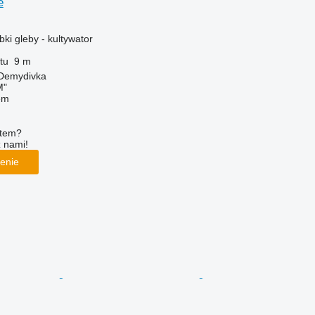
e
ki gleby - kultywator
tu
9 m
.Demydivka
M"
em
ętem?
z nami!
enie