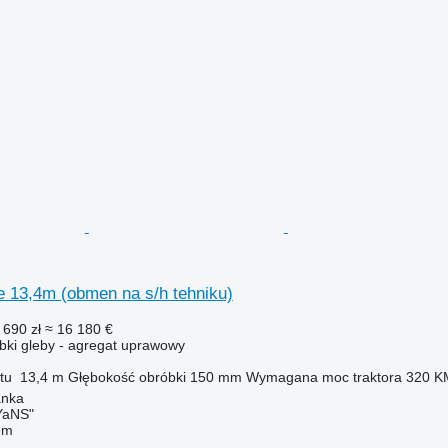
e 13,4m (obmen na s/h tehniku)
 690 zł
≈ 16 180 €
ki gleby - agregat uprawowy
tu
13,4 m
Głębokość obróbki
150 mm
Wymagana moc traktora
320 K
anka
aNS"
em