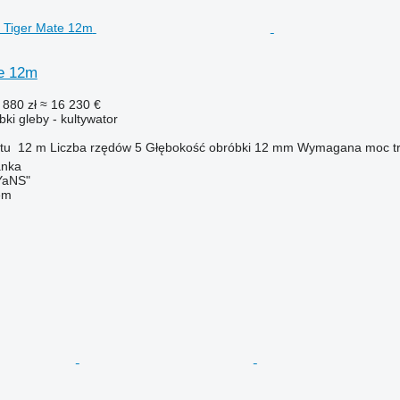
e 12m
 880 zł
≈ 16 230 €
ki gleby - kultywator
tu
12 m
Liczba rzędów
5
Głębokość obróbki
12 mm
Wymagana moc tr
anka
aNS"
em