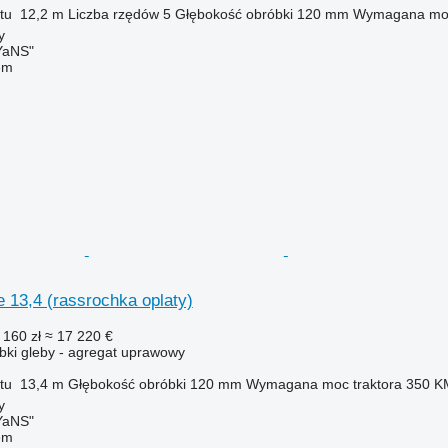
tu
12,2 m
Liczba rzędów
5
Głębokość obróbki
120 mm
Wymagana moc
y
aNS"
em
 13,4 (rassrochka oplaty)
 160 zł
≈ 17 220 €
ki gleby - agregat uprawowy
tu
13,4 m
Głębokość obróbki
120 mm
Wymagana moc traktora
350 K
y
aNS"
em