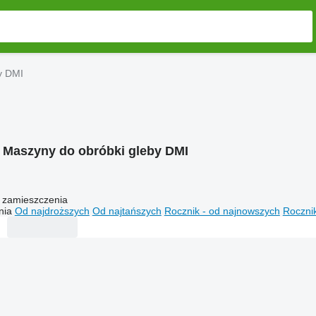
y DMI
:
Maszyny do obróbki gleby DMI
 zamieszczenia
nia
Od najdroższych
Od najtańszych
Rocznik - od najnowszych
Rocznik