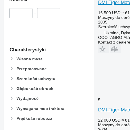
DMI Tiger Mate
16 500 USD
≈ 61
–
Maszyny do obrób
2005
Szerokość uchwy
Ukraina, Dyk
OOO "AGRO-ALY
Kontakt z dealer
Charakterystyki
Własna masa
Przepracowane
Szerokość uchwytu
Głębokość obróbki
Wydajność
5
Wymagana moc traktora
DMI Tiger Mat
Prędkość robocza
22 000 USD
≈ 81
Maszyny do obrób
2004