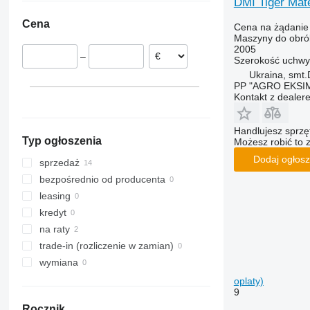
DMI Tiger Mat
RX
Opal
Presto
Super-Albatros
Cena
Cena na żądanie
TLD
Rubin
W-series
Supertaube
Maszyny do obrób
Smaragd
2005
–
Szerokość uchwy
VariDiamant
Ukraina, smt
VariOpal
PP "AGRO EKSI
VariTansanit
Kontakt z dealer
VariTitan
VarioPack
Handlujesz sprz
Typ ogłoszenia
Możesz robić to 
Zirkon
Dodaj ogłosz
sprzedaż
bezpośrednio od producenta
leasing
kredyt
na raty
trade-in (rozliczenie w zamian)
wymiana
oplaty)
9
Rocznik