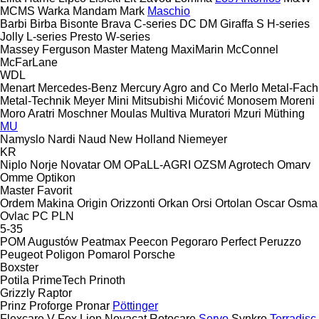
MCMS Warka
Mandam
Mark
Maschio
Barbi
Birba
Bisonte
Brava
C-series
DC
DM
Giraffa S
H-series
Jolly
L-series
Presto
W-series
Massey Ferguson
Master
Mateng
MaxiMarin
McConnel
McFarLane
WDL
Menart
Mercedes-Benz
Mercury Agro and Co
Merlo
Metal-Fach
Metal-Technik
Meyer
Mini
Mitsubishi
Mićović
Monosem
Moreni
Moro Aratri
Moschner
Moulas
Multiva
Muratori
Mzuri
Müthing
MU
Namyslo
Nardi
Naud
New Holland
Niemeyer
KR
Niplo
Norje
Novatar
OM
OPaLL-AGRI
OZSM Agrotech
Omarv
Omme
Optikon
Master
Favorit
Ordem Makina
Origin
Orizzonti
Orkan
Orsi
Ortolan
Oscar
Osma
Ovlac
PC
PLN
5-35
POM Augustów
Peatmax
Peecon
Pegoraro
Perfect
Peruzzo
Peugeot
Poligon
Pomarol
Porsche
Boxster
Potila
PrimeTech
Prinoth
Grizzly
Raptor
Prinz
Proforge
Pronar
Pöttinger
Flexcare V
Fox
Lion
Novacat
Rotocare
Servo
Synkro
Terradisc