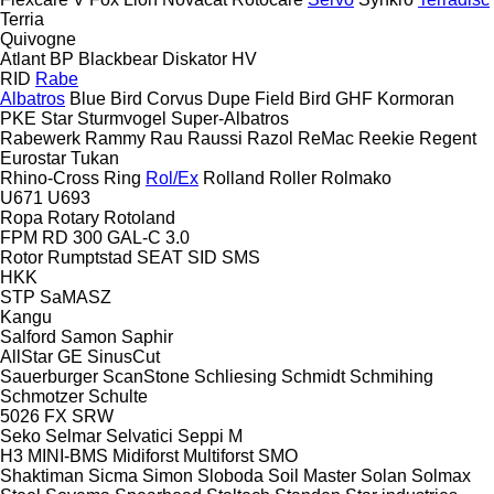
Terria
Quivogne
Atlant
BP
Blackbear
Diskator
HV
RID
Rabe
Albatros
Blue Bird
Corvus
Dupe
Field Bird
GHF
Kormoran
PKE
Star
Sturmvogel
Super-Albatros
Rabewerk
Rammy
Rau
Raussi
Razol
ReMac
Reekie
Regent
Eurostar
Tukan
Rhino-Cross
Ring
Rol/Ex
Rolland
Roller
Rolmako
U671
U693
Ropa
Rotary
Rotoland
FPM RD 300
GAL-C 3.0
Rotor
Rumptstad
SEAT
SID
SMS
HKK
STP
SaMASZ
Kangu
Salford
Samon
Saphir
AllStar
GE
SinusCut
Sauerburger
ScanStone
Schliesing
Schmidt
Schmihing
Schmotzer
Schulte
5026
FX
SRW
Seko
Selmar
Selvatici
Seppi M
H3
MINI-BMS
Midiforst
Multiforst
SMO
Shaktiman
Sicma
Simon
Sloboda
Soil Master
Solan
Solmax