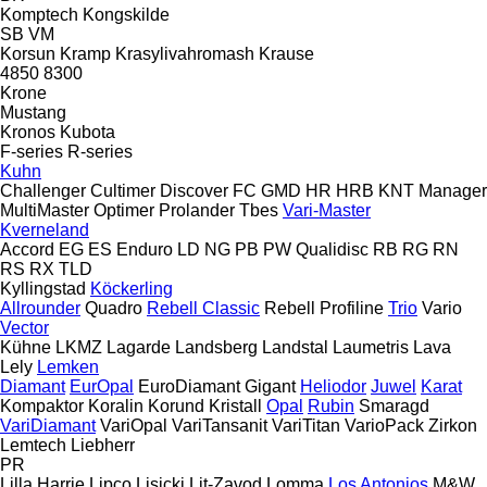
Komptech
Kongskilde
SB
VM
Korsun
Kramp
Krasylivahromash
Krause
4850
8300
Krone
Mustang
Kronos
Kubota
F-series
R-series
Kuhn
Challenger
Cultimer
Discover
FC
GMD
HR
HRB
KNT
Manager
MultiMaster
Optimer
Prolander
Tbes
Vari-Master
Kverneland
Accord
EG
ES
Enduro
LD
NG
PB
PW
Qualidisc
RB
RG
RN
RS
RX
TLD
Kyllingstad
Köckerling
Allrounder
Quadro
Rebell Classic
Rebell Profiline
Trio
Vario
Vector
Kühne
LKMZ
Lagarde
Landsberg
Landstal
Laumetris
Lava
Lely
Lemken
Diamant
EurOpal
EuroDiamant
Gigant
Heliodor
Juwel
Karat
Kompaktor
Koralin
Korund
Kristall
Opal
Rubin
Smaragd
VariDiamant
VariOpal
VariTansanit
VariTitan
VarioPack
Zirkon
Lemtech
Liebherr
PR
Lilla Harrie
Lipco
Lisicki
Lit-Zavod
Lomma
Los Antonios
M&W