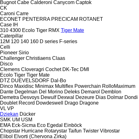
Bugnot
Cabe
Calderoni
Canycom
Captok
CK
Caroni
Carre
ECONET
PENTERRA
PRECICAM
ROTANET
Case IH
310
4300
Ecolo Tiger
RMX
Tiger Mate
Caterpillar
12M
120
140
160
D series
F-series
Celli
Pioneer
Sirio
Challenger
Christiaens
Claas
Disco
Clemens
Cloveragri
Cochet
DK-Tec
DMI
Ecolo Tiger
Tiger Mate
DTZ
DUEVELSDORF
Dal-Bo
Dinco
Maxidisc
Minimax
Multiflex
Powerchain
RolloMaximum
Dante
Degelman
Del Morino
Deleks
Demarol
Demblon
Demetra
Desvoys
Dewulf
Dexwal
Dezeure
Dias
Dolmar
Dondi
Doublet Record
Dowdeswell
Drago
Dragone
VL
VP
Dziekan
Dücker
SMK
UM
USM
EMA
Eck-Sicma
Eco
Egedal
Einböck
Chopstar
Hurricane
Rotarystar
Taifun
Twister
Vibrostar
Elibol
Elvorti (Chervona Zirka)