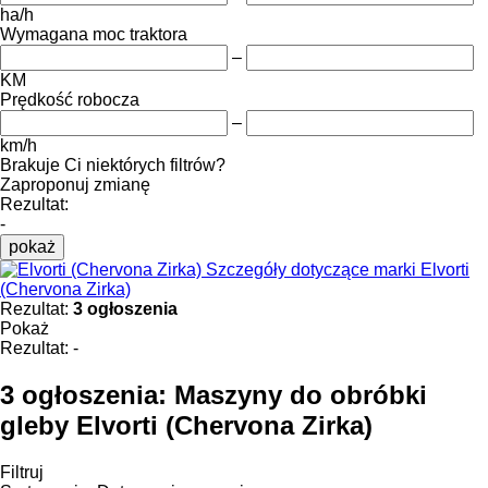
ha/h
Wymagana moc traktora
–
KM
Prędkość robocza
–
km/h
Brakuje Ci niektórych filtrów?
Zaproponuj zmianę
Rezultat:
-
pokaż
Szczegóły dotyczące marki Elvorti
(Chervona Zirka)
Rezultat:
3 ogłoszenia
Pokaż
Rezultat:
-
3 ogłoszenia:
Maszyny do obróbki
gleby Elvorti (Chervona Zirka)
Filtruj