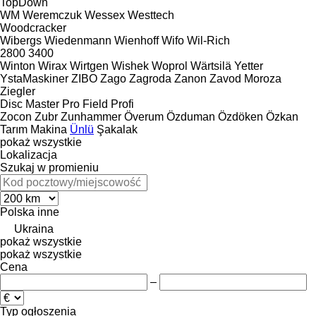
TopDown
WM
Weremczuk
Wessex
Westtech
Woodcracker
Wibergs
Wiedenmann
Wienhoff
Wifo
Wil-Rich
2800
3400
Winton
Wirax
Wirtgen
Wishek
Woprol
Wärtsilä
Yetter
YstaMaskiner
ZIBO
Zago
Zagroda
Zanon
Zavod Moroza
Ziegler
Disc Master Pro
Field Profi
Zocon
Zubr
Zunhammer
Överum
Özduman
Özdöken
Özkan
Tarım Makina
Ünlü
Şakalak
pokaż wszystkie
Lokalizacja
Szukaj w promieniu
Polska
inne
Ukraina
pokaż wszystkie
pokaż wszystkie
Cena
–
Typ ogłoszenia