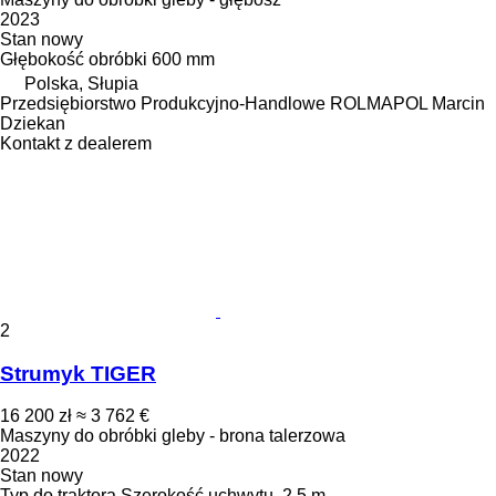
2023
Stan
nowy
Głębokość obróbki
600 mm
Polska, Słupia
Przedsiębiorstwo Produkcyjno-Handlowe ROLMAPOL Marcin
Dziekan
Kontakt z dealerem
2
Strumyk TIGER
16 200 zł
≈ 3 762 €
Maszyny do obróbki gleby - brona talerzowa
2022
Stan
nowy
Typ
do traktora
Szerokość uchwytu
2,5 m