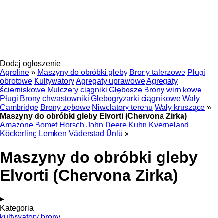
Dodaj ogłoszenie
Agroline
»
Maszyny do obróbki gleby
Brony talerzowe
Pługi
obrotowe
Kultywatory
Agregaty uprawowe
Agregaty
ścierniskowe
Mulczery ciągniki
Głębosze
Brony wirnikowe
Pługi
Brony chwastowniki
Glebogryzarki ciągnikowe
Wały
Cambridge
Brony zębowe
Niwelatory terenu
Wały kruszące
»
Maszyny do obróbki gleby Elvorti (Chervona Zirka)
Amazone
Bomet
Horsch
John Deere
Kuhn
Kverneland
Köckerling
Lemken
Väderstad
Ünlü
»
Maszyny do obróbki gleby
Elvorti (Chervona Zirka)
Kategoria
kultywatory
brony