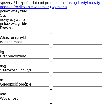
sprzedaż
bezpośrednio od producenta
leasing
kredyt
na raty
trade-in (rozliczenie w zamian)
wymiana
pokaż wszystkie
Stan
nowy
używane
pokaż wszystkie
Rocznik
–
Charakterystyki
Własna masa
–
kg
Przepracowane
–
m/g
Szerokość uchwytu
–
m
Głębokość obróbki
–
mm
Wydajność
–