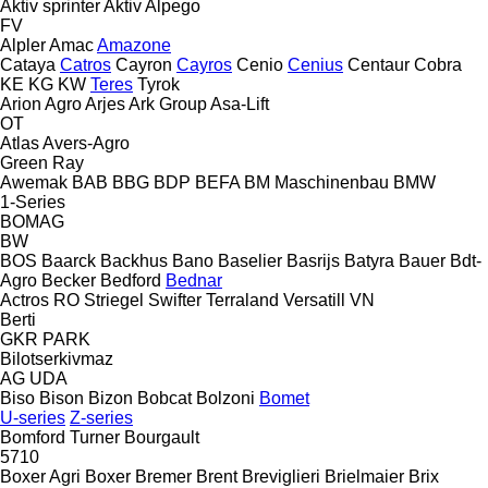
Aktiv sprinter
Aktiv
Alpego
FV
Alpler
Amac
Amazone
Cataya
Catros
Cayron
Cayros
Cenio
Cenius
Centaur
Cobra
KE
KG
KW
Teres
Tyrok
Arion Agro
Arjes
Ark Group
Asa-Lift
OT
Atlas
Avers-Agro
Green Ray
Awemak
BAB
BBG
BDP
BEFA
BM Maschinenbau
BMW
1-Series
BOMAG
BW
BOS
Baarck
Backhus
Bano
Baselier
Basrijs
Batyra
Bauer
Bdt-
Agro
Becker
Bedford
Bednar
Actros RO
Striegel
Swifter
Terraland
Versatill VN
Berti
GKR
PARK
Bilotserkivmaz
AG
UDA
Biso
Bison
Bizon
Bobcat
Bolzoni
Bomet
U-series
Z-series
Bomford Turner
Bourgault
5710
Boxer Agri
Boxer
Bremer
Brent
Breviglieri
Brielmaier
Brix