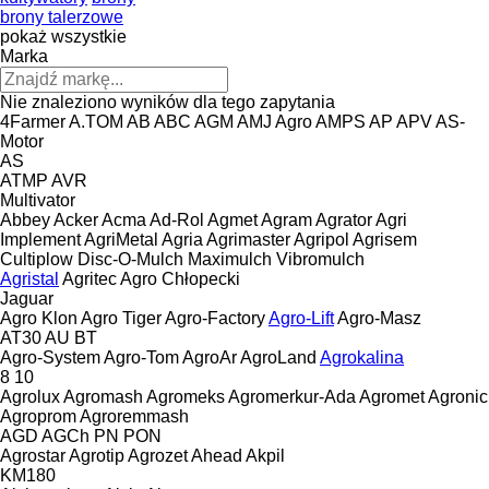
brony talerzowe
pokaż wszystkie
Marka
Nie znaleziono wyników dla tego zapytania
4Farmer
A.TOM
AB
ABC
AGM
AMJ Agro
AMPS
AP
APV
AS-
Motor
AS
ATMP
AVR
Multivator
Abbey
Acker
Acma
Ad-Rol
Agmet
Agram
Agrator
Agri
Implement
AgriMetal
Agria
Agrimaster
Agripol
Agrisem
Cultiplow
Disc-O-Mulch
Maximulch
Vibromulch
Agristal
Agritec
Agro Chłopecki
Jaguar
Agro Klon
Agro Tiger
Agro-Factory
Agro-Lift
Agro-Masz
AT30
AU
BT
Agro-System
Agro-Tom
AgroAr
AgroLand
Agrokalina
8
10
Agrolux
Agromash
Agromeks
Agromerkur-Ada
Agromet
Agronic
Agroprom
Agroremmash
AGD
AGCh
PN
PON
Agrostar
Agrotip
Agrozet
Ahead
Akpil
KM180