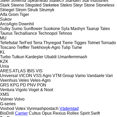
Steel
Sovema
Spearhead
Staltech
Standen
Star industries
Stark
Steeno
Stegsted
Steketee
Stekro
Steyr
Stone
Stoneless
Striegel
Strom
Struik
Strumyk
Alfa
Grom
Tiger
Sukov
ArcoAgro
Downhil
Sulky
Sumo
Sunflower
Suokone
Syla Mashyn
Taarup
Talex
Taurus
Techalliance
Technopol
Tehnos
MU
Tellefsdal
TerFed
Terra
Thyregod
Tierre
Tigges
Tolmet
Tornado
Toscano
Treffler
Tsekhovyk-Agro
Tulip
Tume
KL
Turbo
Tutkun Kardeşler
Ubaldi
Umanfermmash
KZK
Unia
ARES
ATLAS
IBIS
VIS
Universal
VICON
VSS Agro
VTM Group
Vamo
Vandaele
Vari
Veenhuis
Veles
Veles-Agro
GRS
KPG
PD
PNV
PON
Ventura
Vigolo
Vogel & Noot
XMS
Volmer
Volvo
G-series
Voshod
Votex
Vynmashpostach
Väderstad
BioDrill
Carrier
Cultus
Opus
Rexius
Rollex
Spirit
Swift