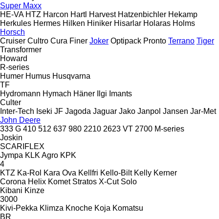
Super Maxx
HE-VA
HTZ
Harcon
Hartl
Harvest
Hatzenbichler
Hekamp
Herkules
Hermes
Hilken
Hiniker
Hisarlar
Holaras
Holms
Horsch
Cruiser
Cultro
Cura
Finer
Joker
Optipack
Pronto
Terrano
Tiger
Transformer
Howard
R-series
Humer
Humus
Husqvarna
TF
Hydromann
Hymach
Häner
Ilgi
Imants
Culter
Inter-Tech
Iseki
JF
Jagoda
Jaguar
Jako
Janpol
Jansen
Jar-Met
John Deere
333 G
410
512
637
980
2210
2623 VT
2700
M-series
Joskin
SCARIFLEX
Jympa
KLK Agro
KPK
4
KTZ
Ka-Rol
Kara Ova
Kellfri
Kello-Bilt
Kelly
Kerner
Corona
Helix
Komet
Stratos
X-Cut Solo
Kibani
Kinze
3000
Kivi-Pekka
Klimza
Knoche
Koja
Komatsu
BR