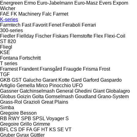
Energreen
Ermo
Euro-Jabelmann
Euro-Masz
Evers
Expom
Wicher
FAE
FK Machinery
Falc
Farmet
K-series
Farmtech
Fast
Favorit
Fenet
Feraboli
Ferrari
300-series
Fiedler
Fiellday
Fischer
Fiskars
Flemstofte
Flex
Flexi-Coil
ST 820
Fliegl
KSE
Fontana
Fortschritt
T series
Framest
Frandent
Fransgård
Fraugde
Frisma
Frost
TGF
GKB
GST
Galucho
Garant Kotte
Gard
Garford
Gaspardo
Artiglio
Gemella
Mirco
Pinocchio
UFO
Gassner
Gatchinselmash
General
Ghedini
Giant
Globalagro
Globus
Goizin
Golta
Gomselmash
Goudland
Grano-System
Grass-Rol
Grazioli
Great Plains
Simba
Gregoire Besson
RB
RWY
SPB
SPSL
Voyager S
Gregoire
Grillo
Grimme
BFL
CS
DF
FA
GF
HT
KS
SE
VT
Gruber
Gyrax
Güttler