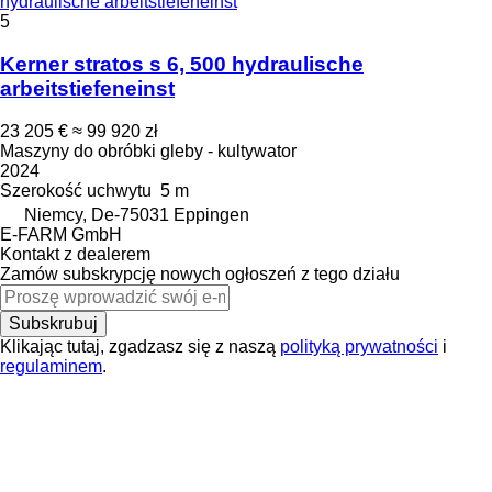
hydraulische arbeitstiefeneinst
5
Kerner stratos s 6, 500 hydraulische
arbeitstiefeneinst
23 205 €
≈ 99 920 zł
Maszyny do obróbki gleby - kultywator
2024
Szerokość uchwytu
5 m
Niemcy, De-75031 Eppingen
E-FARM GmbH
Kontakt z dealerem
Zamów subskrypcję nowych ogłoszeń z tego działu
Subskrubuj
Klikając tutaj, zgadzasz się z naszą
polityką prywatności
i
regulaminem
.