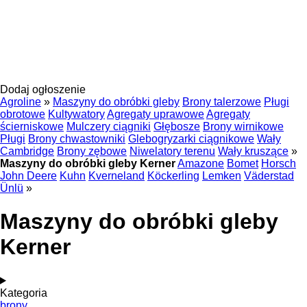
Dodaj ogłoszenie
Agroline
»
Maszyny do obróbki gleby
Brony talerzowe
Pługi
obrotowe
Kultywatory
Agregaty uprawowe
Agregaty
ścierniskowe
Mulczery ciągniki
Głębosze
Brony wirnikowe
Pługi
Brony chwastowniki
Glebogryzarki ciągnikowe
Wały
Cambridge
Brony zębowe
Niwelatory terenu
Wały kruszące
»
Maszyny do obróbki gleby Kerner
Amazone
Bomet
Horsch
John Deere
Kuhn
Kverneland
Köckerling
Lemken
Väderstad
Ünlü
»
Maszyny do obróbki gleby
Kerner
Kategoria
brony