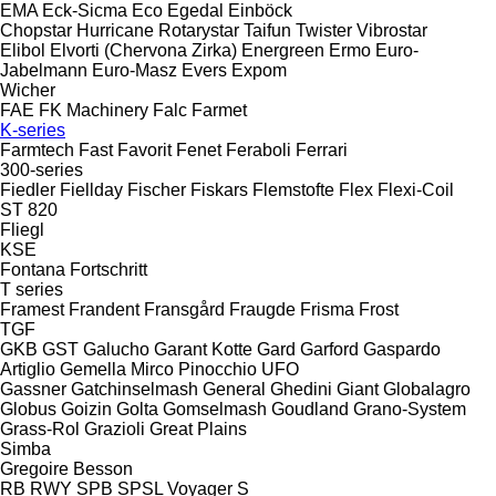
EMA
Eck-Sicma
Eco
Egedal
Einböck
Chopstar
Hurricane
Rotarystar
Taifun
Twister
Vibrostar
Elibol
Elvorti (Chervona Zirka)
Energreen
Ermo
Euro-
Jabelmann
Euro-Masz
Evers
Expom
Wicher
FAE
FK Machinery
Falc
Farmet
K-series
Farmtech
Fast
Favorit
Fenet
Feraboli
Ferrari
300-series
Fiedler
Fiellday
Fischer
Fiskars
Flemstofte
Flex
Flexi-Coil
ST 820
Fliegl
KSE
Fontana
Fortschritt
T series
Framest
Frandent
Fransgård
Fraugde
Frisma
Frost
TGF
GKB
GST
Galucho
Garant Kotte
Gard
Garford
Gaspardo
Artiglio
Gemella
Mirco
Pinocchio
UFO
Gassner
Gatchinselmash
General
Ghedini
Giant
Globalagro
Globus
Goizin
Golta
Gomselmash
Goudland
Grano-System
Grass-Rol
Grazioli
Great Plains
Simba
Gregoire Besson
RB
RWY
SPB
SPSL
Voyager S