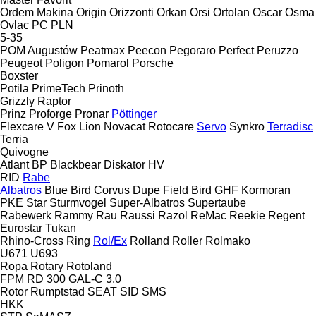
Ordem Makina
Origin
Orizzonti
Orkan
Orsi
Ortolan
Oscar
Osma
Ovlac
PC
PLN
5-35
POM Augustów
Peatmax
Peecon
Pegoraro
Perfect
Peruzzo
Peugeot
Poligon
Pomarol
Porsche
Boxster
Potila
PrimeTech
Prinoth
Grizzly
Raptor
Prinz
Proforge
Pronar
Pöttinger
Flexcare V
Fox
Lion
Novacat
Rotocare
Servo
Synkro
Terradisc
Terria
Quivogne
Atlant
BP
Blackbear
Diskator
HV
RID
Rabe
Albatros
Blue Bird
Corvus
Dupe
Field Bird
GHF
Kormoran
PKE
Star
Sturmvogel
Super-Albatros
Supertaube
Rabewerk
Rammy
Rau
Raussi
Razol
ReMac
Reekie
Regent
Eurostar
Tukan
Rhino-Cross
Ring
Rol/Ex
Rolland
Roller
Rolmako
U671
U693
Ropa
Rotary
Rotoland
FPM RD 300
GAL-C 3.0
Rotor
Rumptstad
SEAT
SID
SMS
HKK