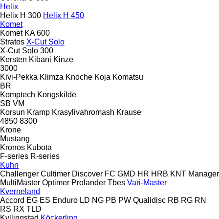
Helix
Helix H 300
Helix H 450
Komet
Komet KA 600
Stratos
X-Cut Solo
X-Cut Solo 300
Kersten
Kibani
Kinze
3000
Kivi-Pekka
Klimza
Knoche
Koja
Komatsu
BR
Komptech
Kongskilde
SB
VM
Korsun
Kramp
Krasylivahromash
Krause
4850
8300
Krone
Mustang
Kronos
Kubota
F-series
R-series
Kuhn
Challenger
Cultimer
Discover
FC
GMD
HR
HRB
KNT
Manager
MultiMaster
Optimer
Prolander
Tbes
Vari-Master
Kverneland
Accord
EG
ES
Enduro
LD
NG
PB
PW
Qualidisc
RB
RG
RN
RS
RX
TLD
Kyllingstad
Köckerling