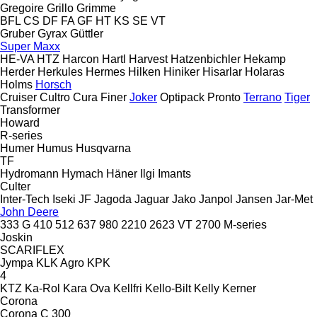
Gregoire
Grillo
Grimme
BFL
CS
DF
FA
GF
HT
KS
SE
VT
Gruber
Gyrax
Güttler
Super Maxx
HE-VA
HTZ
Harcon
Hartl
Harvest
Hatzenbichler
Hekamp
Herder
Herkules
Hermes
Hilken
Hiniker
Hisarlar
Holaras
Holms
Horsch
Cruiser
Cultro
Cura
Finer
Joker
Optipack
Pronto
Terrano
Tiger
Transformer
Howard
R-series
Humer
Humus
Husqvarna
TF
Hydromann
Hymach
Häner
Ilgi
Imants
Culter
Inter-Tech
Iseki
JF
Jagoda
Jaguar
Jako
Janpol
Jansen
Jar-Met
John Deere
333 G
410
512
637
980
2210
2623 VT
2700
M-series
Joskin
SCARIFLEX
Jympa
KLK Agro
KPK
4
KTZ
Ka-Rol
Kara Ova
Kellfri
Kello-Bilt
Kelly
Kerner
Corona
Corona C 300