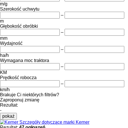
m/g
Szerokość uchwytu
–
m
Głębokość obróbki
–
mm
Wydajność
–
ha/h
Wymagana moc traktora
–
KM
Prędkość robocza
–
km/h
Brakuje Ci niektórych filtrów?
Zaproponuj zmianę
Rezultat:
-
pokaż
Szczegóły dotyczące marki Kerner
Rezultat:
47 ogłoszeń