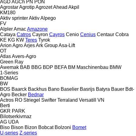
AGD
AGCh
PN
PON
Agrostar
Agrotip
Agrozet
Ahead
Akpil
KM180
Aktiv sprinter
Aktiv
Alpego
FV
Alpler
Amac
Amazone
Cataya
Catros
Cayron
Cayros
Cenio
Cenius
Centaur
Cobra
KE
KG
KW
Teres
Tyrok
Arion Agro
Arjes
Ark Group
Asa-Lift
OT
Atlas
Avers-Agro
Green Ray
Awemak
BAB
BBG
BDP
BEFA
BM Maschinenbau
BMW
1-Series
BOMAG
BW
BOS
Baarck
Backhus
Bano
Baselier
Basrijs
Batyra
Bauer
Bdt-
Agro
Becker
Bednar
Actros RO
Striegel
Swifter
Terraland
Versatill VN
Berti
GKR
PARK
Bilotserkivmaz
AG
UDA
Biso
Bison
Bizon
Bobcat
Bolzoni
Bomet
U-series
Z-series