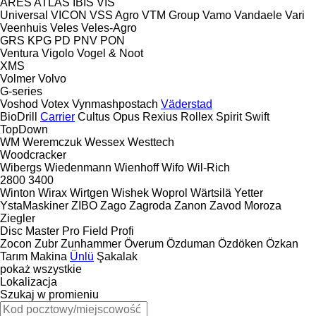
ARES
ATLAS
IBIS
VIS
Universal
VICON
VSS Agro
VTM Group
Vamo
Vandaele
Vari
Veenhuis
Veles
Veles-Agro
GRS
KPG
PD
PNV
PON
Ventura
Vigolo
Vogel & Noot
XMS
Volmer
Volvo
G-series
Voshod
Votex
Vynmashpostach
Väderstad
BioDrill
Carrier
Cultus
Opus
Rexius
Rollex
Spirit
Swift
TopDown
WM
Weremczuk
Wessex
Westtech
Woodcracker
Wibergs
Wiedenmann
Wienhoff
Wifo
Wil-Rich
2800
3400
Winton
Wirax
Wirtgen
Wishek
Woprol
Wärtsilä
Yetter
YstaMaskiner
ZIBO
Zago
Zagroda
Zanon
Zavod Moroza
Ziegler
Disc Master Pro
Field Profi
Zocon
Zubr
Zunhammer
Överum
Özduman
Özdöken
Özkan
Tarım Makina
Ünlü
Şakalak
pokaż wszystkie
Lokalizacja
Szukaj w promieniu