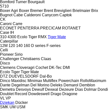
Bomford Turner
Bourgault
5710
Boxer Agri
Boxer
Bremer
Brent
Breviglieri
Brielmaier
Brix
Bugnot
Cabe
Calderoni
Canycom
Captok
CK
Caroni
Carre
ECONET
PENTERRA
PRECICAM
ROTANET
Case IH
310
4300
Ecolo Tiger
RMX
Tiger Mate
Caterpillar
12M
120
140
160
D series
F-series
Celli
Pioneer
Sirio
Challenger
Christiaens
Claas
Disco
Clemens
Cloveragri
Cochet
DK-Tec
DMI
Ecolo Tiger
Tiger Mate
DTZ
DUEVELSDORF
Dal-Bo
Dinco
Maxidisc
Minimax
Multiflex
Powerchain
RolloMaximum
Dante
Degelman
Del Morino
Deleks
Demarol
Demblon
Demetra
Desvoys
Dewulf
Dexwal
Dezeure
Dias
Dolmar
Dondi
Doublet Record
Dowdeswell
Drago
Dragone
VL
VP
Dziekan
Dücker
SMK
UM
USM