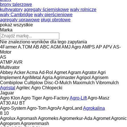
brony talerzowe
kultywatory
agregaty ścierniskowe
wały rolnicze
wały Cambridge
wały pierścieniowe
agregaty uprawowe
pługi obrotowe
pokaż wszystkie
Marka
Nie znaleziono wyników dla tego zapytania
4Farmer
A.TOM
AB
ABC
AGM
AMJ Agro
AMPS
AP
APV
AS-
Motor
AS
ATMP
AVR
Multivator
Abbey
Acker
Acma
Ad-Rol
Agmet
Agram
Agrator
Agri
Implement
AgriMetal
Agria
Agrimaster
Agripol
Agrisem
Combiplow
Cultiplow
Disc-O-Mulch
Maximulch
Vibromulch
Agristal
Agritec
Agro Chłopecki
Jaguar
Agro Klon
Agro Tiger
Agro-Factory
Agro-Lift
Agro-Masz
AT30
AU
BT
Agro-System
Agro-Tom
AgroAr
AgroLand
Agrokalina
8
10
Agrolux
Agromash
Agromeks
Agromerkur-Ada
Agromet
Agronic
Agroprom
Agroremmash