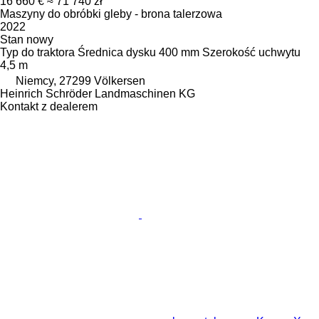
16 660 €
≈ 71 740 zł
Maszyny do obróbki gleby - brona talerzowa
2022
Stan
nowy
Typ
do traktora
Średnica dysku
400 mm
Szerokość uchwytu
4,5 m
Niemcy, 27299 Völkersen
Heinrich Schröder Landmaschinen KG
Kontakt z dealerem