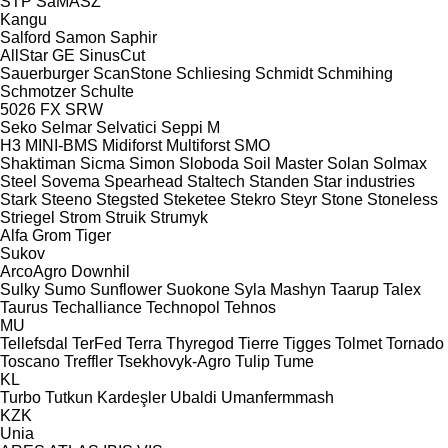
STP
SaMASZ
Kangu
Salford
Samon
Saphir
AllStar
GE
SinusCut
Sauerburger
ScanStone
Schliesing
Schmidt
Schmihing
Schmotzer
Schulte
5026
FX
SRW
Seko
Selmar
Selvatici
Seppi M
H3
MINI-BMS
Midiforst
Multiforst
SMO
Shaktiman
Sicma
Simon
Sloboda
Soil Master
Solan
Solmax
Steel
Sovema
Spearhead
Staltech
Standen
Star industries
Stark
Steeno
Stegsted
Steketee
Stekro
Steyr
Stone
Stoneless
Striegel
Strom
Struik
Strumyk
Alfa
Grom
Tiger
Sukov
ArcoAgro
Downhil
Sulky
Sumo
Sunflower
Suokone
Syla Mashyn
Taarup
Talex
Taurus
Techalliance
Technopol
Tehnos
MU
Tellefsdal
TerFed
Terra
Thyregod
Tierre
Tigges
Tolmet
Tornado
Toscano
Treffler
Tsekhovyk-Agro
Tulip
Tume
KL
Turbo
Tutkun Kardeşler
Ubaldi
Umanfermmash
KZK
Unia