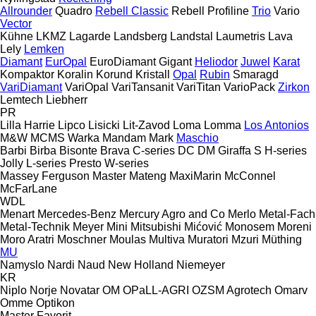
Allrounder
Quadro
Rebell Classic
Rebell Profiline
Trio
Vario
Vector
Kühne
LKMZ
Lagarde
Landsberg
Landstal
Laumetris
Lava
Lely
Lemken
Diamant
EurOpal
EuroDiamant
Gigant
Heliodor
Juwel
Karat
Kompaktor
Koralin
Korund
Kristall
Opal
Rubin
Smaragd
VariDiamant
VariOpal
VariTansanit
VariTitan
VarioPack
Zirkon
Lemtech
Liebherr
PR
Lilla Harrie
Lipco
Lisicki
Lit-Zavod
Loma
Lomma
Los Antonios
M&W
MCMS Warka
Mandam
Mark
Maschio
Barbi
Birba
Bisonte
Brava
C-series
DC
DM
Giraffa S
H-series
Jolly
L-series
Presto
W-series
Massey Ferguson
Master
Mateng
MaxiMarin
McConnel
McFarLane
WDL
Menart
Mercedes-Benz
Mercury Agro and Co
Merlo
Metal-Fach
Metal-Technik
Meyer
Mini
Mitsubishi
Mićović
Monosem
Moreni
Moro Aratri
Moschner
Moulas
Multiva
Muratori
Mzuri
Müthing
MU
Namyslo
Nardi
Naud
New Holland
Niemeyer
KR
Niplo
Norje
Novatar
OM
OPaLL-AGRI
OZSM Agrotech
Omarv
Omme
Optikon
Master
Favorit