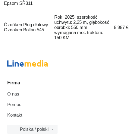
Epsom SR311
Rok: 2025, szerokość
uchwytu: 2,25 m, głębokość
Özdöken Pług dłutowy
obróbki: 550 mm,
8 987 €
Ozdoken Boltan 545
wymagana moc traktora:
150 KM
Firma
O nas
Pomoc
Kontakt
Polska / polski