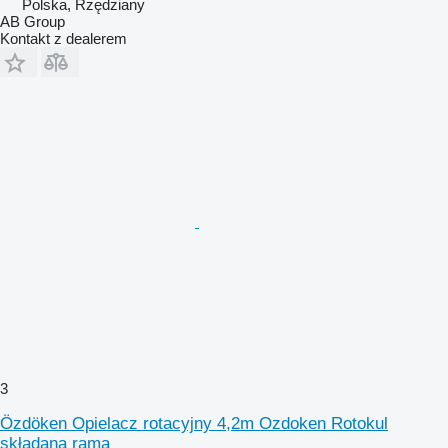
Polska, Rzędziany
AB Group
Kontakt z dealerem
3
Özdöken Opielacz rotacyjny 4,2m Ozdoken Rotokul
składana rama