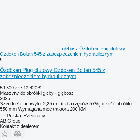
głębosz Özdöken Pług dłutowy
Ozdoken Boltan 545 z zabezpieczeniem hydraulicznym
6
Özdöken Pług dłutowy Ozdoken Boltan 545 z
zabezpieczeniem hydraulicznym
53 500 zł
≈ 12 420 €
Maszyny do obróbki gleby - głębosz
2025
Szerokość uchwytu
2,25 m
Liczba rzędów
5
Głębokość obróbki
550 mm
Wymagana moc traktora
200 KM
Polska, Rzędziany
AB Group
Kontakt z dealerem