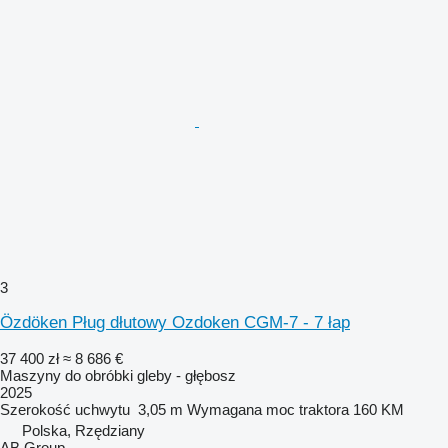
3
Özdöken Pług dłutowy Ozdoken CGM-7 - 7 łap
37 400 zł
≈ 8 686 €
Maszyny do obróbki gleby - głębosz
2025
Szerokość uchwytu
3,05 m
Wymagana moc traktora
160 KM
Polska, Rzędziany
AB Group