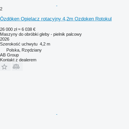
2
Özdöken Opielacz rotacyjny 4,2m Ozdoken Rotokul
26 000 zł
≈ 6 038 €
Maszyny do obróbki gleby - pielnik palcowy
2026
Szerokość uchwytu
4,2 m
Polska, Rzędziany
AB Group
Kontakt z dealerem