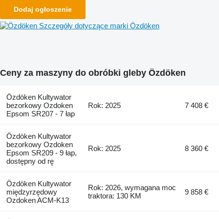
Dodaj ogłoszenie
Szczegóły dotyczące marki Özdöken
Ceny za maszyny do obróbki gleby Özdöken
Özdöken Kultywator
bezorkowy Ozdoken
Rok: 2025
7 408 €
Epsom SR207 - 7 łap
Özdöken Kultywator
bezorkowy Ozdoken
Rok: 2025
8 360 €
Epsom SR209 - 9 łap,
dostępny od rę
Özdöken Kultywator
Rok: 2026, wymagana moc
międzyrzędowy
9 858 €
traktora: 130 KM
Ozdoken ACM-K13