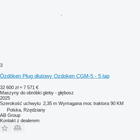
3
Özdöken Pług dłutowy Ozdoken CGM-5 - 5 łap
32 600 zł
≈ 7 571 €
Maszyny do obróbki gleby - głębosz
2025
Szerokość uchwytu
2,35 m
Wymagana moc traktora
90 KM
Polska, Rzędziany
AB Group
Kontakt z dealerem