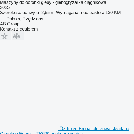
Maszyny do obróbki gleby - glebogryzarka ciągnikowa
2025
Szerokość uchwytu
2,65 m
Wymagana moc traktora
130 KM
Polska, Rzędziany
AB Group
Kontakt z dealerem
Özdöken Brona talerzowa składana
Ozdoken Evodisc-TK600 poekspozycyjna