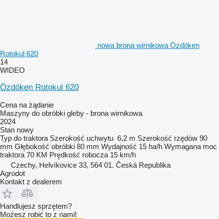
nowa brona wirnikowa Özdöken
Rotokul 620
14
WIDEO
Özdöken Rotokul 620
Cena na żądanie
Maszyny do obróbki gleby - brona wirnikowa
2024
Stan
nowy
Typ
do traktora
Szerokość uchwytu
6,2 m
Szerokość rzędów
90
mm
Głębokość obróbki
80 mm
Wydajność
15 ha/h
Wymagana moc
traktora
70 KM
Prędkość robocza
15 km/h
Czechy, Helvíkovice 33, 564 01. Česká Republika
Agrodot
Kontakt z dealerem
Handlujesz sprzętem?
Możesz robić to z nami!