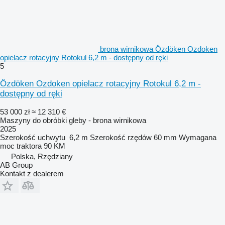
brona wirnikowa Özdöken Ozdoken
opielacz rotacyjny Rotokul 6,2 m - dostępny od ręki
5
Özdöken Ozdoken opielacz rotacyjny Rotokul 6,2 m -
dostępny od ręki
53 000 zł
≈ 12 310 €
Maszyny do obróbki gleby - brona wirnikowa
2025
Szerokość uchwytu
6,2 m
Szerokość rzędów
60 mm
Wymagana
moc traktora
90 KM
Polska, Rzędziany
AB Group
Kontakt z dealerem