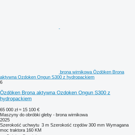
brona wirnikowa Özdöken Brona
aktywna Ozdoken Ongun S300 z hydropackiem
6
Özdöken Brona aktywna Ozdoken Ongun S300 z
hydropackiem
65 000 zł
≈ 15 100 €
Maszyny do obróbki gleby - brona wirnikowa
2025
Szerokość uchwytu
3 m
Szerokość rzędów
300 mm
Wymagana
moc traktora
160 KM