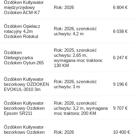
Özdöken Kultywator
międzyrzędowy
Rok: 2026
6 804 €
Ozdoken ACM-K7
Özdöken Opielacz
Rok: 2026, szerokość
rotacyjny 4,2m
6 038 €
uchwytu: 4,2 m
Ozdoken Rotokul
Rok: 2025, szerokość
Özdöken
uchwytu: 2,65 m,
Glebogryzarka
6 247 €
wymagana moc traktora:
Ozdoken Oytun-265
130 KM
Özdöken Kultywator
Rok: 2026, szerokość
bezorkowy OZDOKEN
9 196 €
uchwytu: 3 m
EVOKUL-3010 3m
Özdöken Kultywator
Rok: 2026, szerokość
bezorkowy Ozdoken
uchwytu: 3,2 m, wymagana
9 707 €
Epsom SR211
moc traktora: 200 KM
Özdöken Kultywator
bezorkowy Ozdoken
Rok: 2026
10 400 €