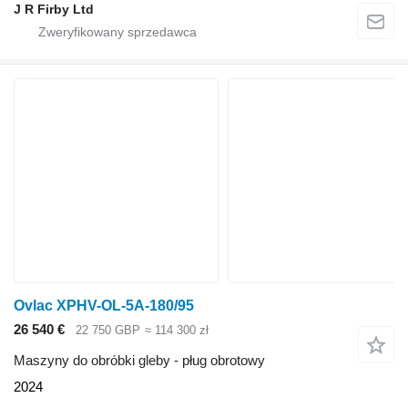
J R Firby Ltd
Ovlac XPHV-OL-5A-180/95
26 540 €
22 750 GBP
≈ 114 300 zł
Maszyny do obróbki gleby - pług obrotowy
2024