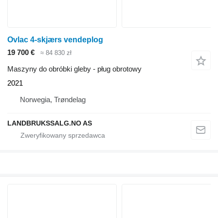
Ovlac 4-skjærs vendeplog
19 700 €
≈ 84 830 zł
Maszyny do obróbki gleby - pług obrotowy
2021
Norwegia, Trøndelag
LANDBRUKSSALG.NO AS