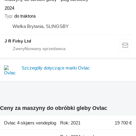
2024
Typ
do traktora
Wielka Brytania, SLINGSBY
J R Firby Ltd
Szczegóły dotyczące marki Ovlac
Ceny za maszyny do obróbki gleby Ovlac
Ovlac 4-skjærs vendeplog
Rok: 2021
19 700 €