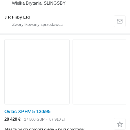
Wielka Brytania, SLINGSBY
J R Firby Ltd
Ovlac XPHV-5-130/95
20 420 €
17 500 GBP
≈ 87 910 zł
Maszyny do obróbki gleby - pług obrotowy