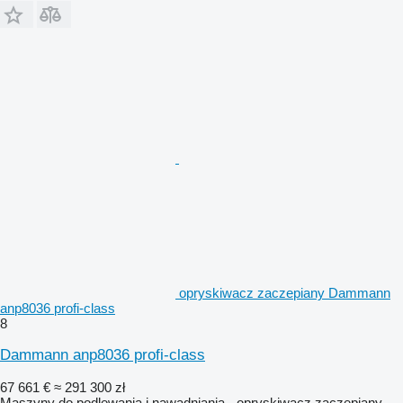
opryskiwacz zaczepiany Dammann
anp8036 profi-class
8
Dammann anp8036 profi-class
67 661 €
≈ 291 300 zł
Maszyny do podlewania i nawadniania - opryskiwacz zaczepiany