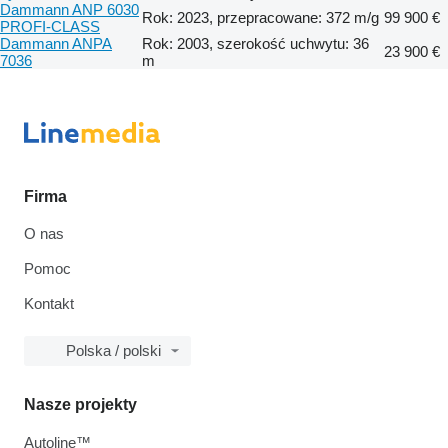
Dammann ANP 6030
Rok: 2023, przepracowane: 372 m/g
99 900 €
PROFI-CLASS
Dammann ANPA
Rok: 2003, szerokość uchwytu: 36
23 900 €
7036
m
Firma
O nas
Pomoc
Kontakt
Polska / polski
Nasze projekty
Autoline™