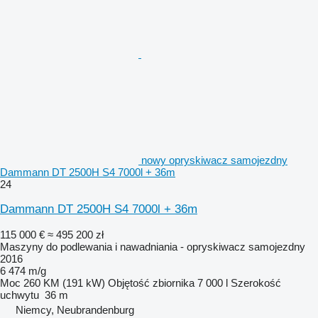
nowy opryskiwacz samojezdny
Dammann DT 2500H S4 7000l + 36m
24
Dammann DT 2500H S4 7000l + 36m
115 000 €
≈ 495 200 zł
Maszyny do podlewania i nawadniania - opryskiwacz samojezdny
2016
6 474 m/g
Moc
260 KM (191 kW)
Objętość zbiornika
7 000 l
Szerokość
uchwytu
36 m
Niemcy, Neubrandenburg