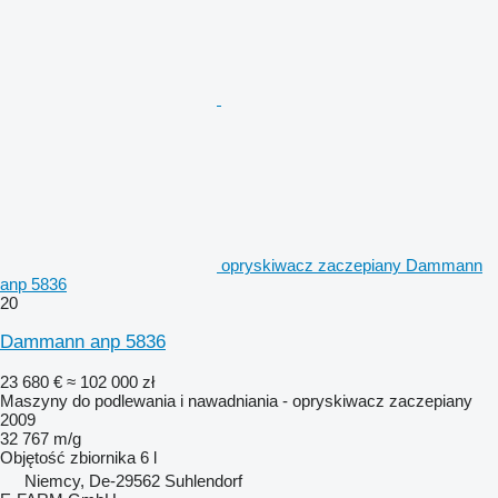
opryskiwacz zaczepiany Dammann
anp 5836
20
Dammann anp 5836
23 680 €
≈ 102 000 zł
Maszyny do podlewania i nawadniania - opryskiwacz zaczepiany
2009
32 767 m/g
Objętość zbiornika
6 l
Niemcy, De-29562 Suhlendorf