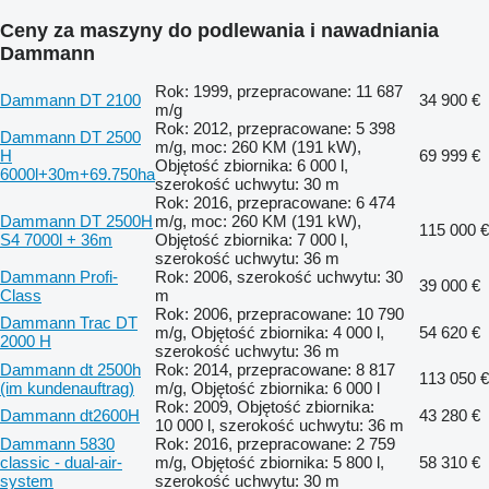
Ceny za maszyny do podlewania i nawadniania
Dammann
Rok: 1999, przepracowane: 11 687
Dammann DT 2100
34 900 €
m/g
Rok: 2012, przepracowane: 5 398
Dammann DT 2500
m/g, moc: 260 KM (191 kW),
H
69 999 €
Objętość zbiornika: 6 000 l,
6000l+30m+69.750ha
szerokość uchwytu: 30 m
Rok: 2016, przepracowane: 6 474
Dammann DT 2500H
m/g, moc: 260 KM (191 kW),
115 000 €
S4 7000l + 36m
Objętość zbiornika: 7 000 l,
szerokość uchwytu: 36 m
Dammann Profi-
Rok: 2006, szerokość uchwytu: 30
39 000 €
Class
m
Rok: 2006, przepracowane: 10 790
Dammann Trac DT
m/g, Objętość zbiornika: 4 000 l,
54 620 €
2000 H
szerokość uchwytu: 36 m
Dammann dt 2500h
Rok: 2014, przepracowane: 8 817
113 050 €
(im kundenauftrag)
m/g, Objętość zbiornika: 6 000 l
Rok: 2009, Objętość zbiornika:
Dammann dt2600H
43 280 €
10 000 l, szerokość uchwytu: 36 m
Dammann 5830
Rok: 2016, przepracowane: 2 759
classic - dual-air-
m/g, Objętość zbiornika: 5 800 l,
58 310 €
system
szerokość uchwytu: 30 m