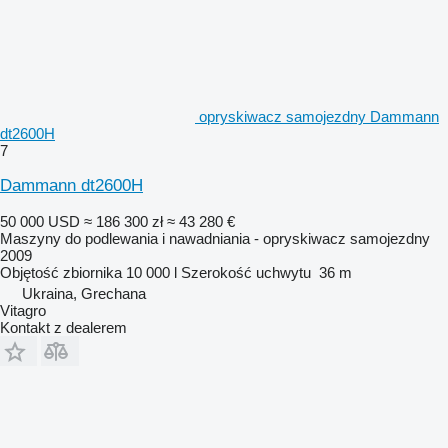
opryskiwacz samojezdny Dammann
dt2600H
7
Dammann dt2600H
50 000 USD
≈ 186 300 zł
≈ 43 280 €
Maszyny do podlewania i nawadniania - opryskiwacz samojezdny
2009
Objętość zbiornika
10 000 l
Szerokość uchwytu
36 m
Ukraina, Grechana
Vitagro
Kontakt z dealerem