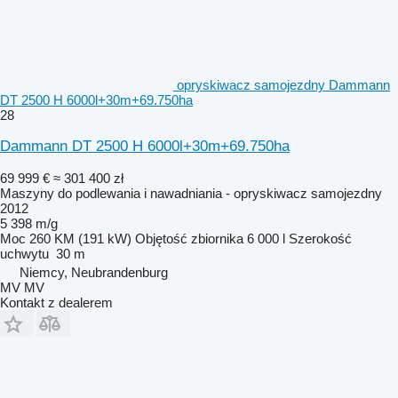
opryskiwacz samojezdny Dammann
DT 2500 H 6000l+30m+69.750ha
28
Dammann DT 2500 H 6000l+30m+69.750ha
69 999 €
≈ 301 400 zł
Maszyny do podlewania i nawadniania - opryskiwacz samojezdny
2012
5 398 m/g
Moc
260 KM (191 kW)
Objętość zbiornika
6 000 l
Szerokość
uchwytu
30 m
Niemcy, Neubrandenburg
MV MV
Kontakt z dealerem