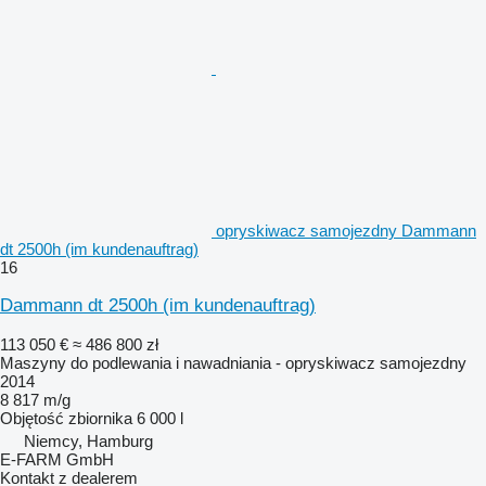
opryskiwacz samojezdny Dammann
dt 2500h (im kundenauftrag)
16
Dammann dt 2500h (im kundenauftrag)
113 050 €
≈ 486 800 zł
Maszyny do podlewania i nawadniania - opryskiwacz samojezdny
2014
8 817 m/g
Objętość zbiornika
6 000 l
Niemcy, Hamburg
E-FARM GmbH
Kontakt z dealerem