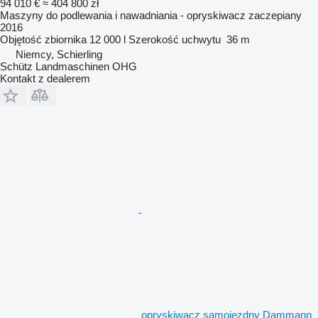
94 010 €
≈ 404 800 zł
Maszyny do podlewania i nawadniania - opryskiwacz zaczepiany
2016
Objętość zbiornika
12 000 l
Szerokość uchwytu
36 m
Niemcy, Schierling
Schütz Landmaschinen OHG
Kontakt z dealerem
opryskiwacz samojezdny Dammann