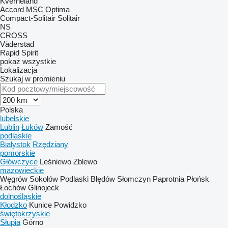
Kverneland
Accord
MSC
Optima
Compact-Solitair
Solitair
NS
CROSS
Väderstad
Rapid
Spirit
pokaż wszystkie
Lokalizacja
Szukaj w promieniu
Polska
lubelskie
Lublin
Łuków
Zamość
podlaskie
Białystok
Rzędziany
pomorskie
Główczyce
Leśniewo
Zblewo
mazowieckie
Węgrów
Sokołów Podlaski
Błędów
Słomczyn
Paprotnia
Płońsk
Łochów
Glinojeck
dolnośląskie
Kłodzko
Kunice
Powidzko
świętokrzyskie
Słupia
Górno