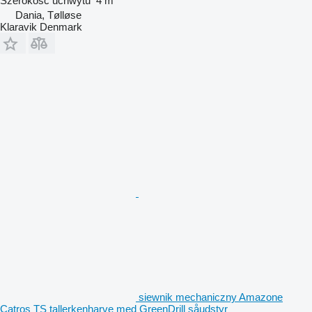
Szerokość uchwytu
4 m
Dania, Tølløse
Klaravik Denmark
siewnik mechaniczny Amazone
Catros TS tallerkenharve med GreenDrill såudstyr