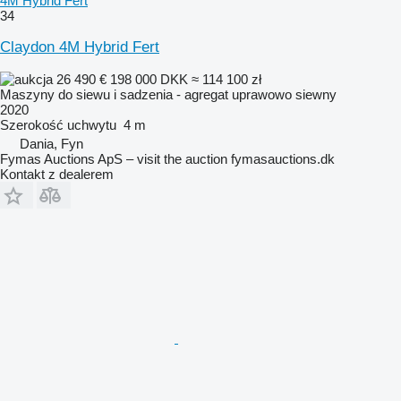
4M Hybrid Fert
34
Claydon 4M Hybrid Fert
26 490 €
198 000 DKK
≈ 114 100 zł
Maszyny do siewu i sadzenia - agregat uprawowo siewny
2020
Szerokość uchwytu
4 m
Dania, Fyn
Fymas Auctions ApS – visit the auction fymasauctions.dk
Kontakt z dealerem