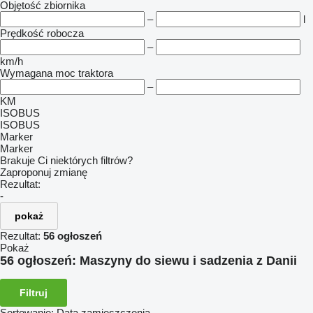
Objętość zbiornika
–
l
Prędkość robocza
–
km/h
Wymagana moc traktora
–
KM
ISOBUS
ISOBUS
Marker
Marker
Brakuje Ci niektórych filtrów?
Zaproponuj zmianę
Rezultat:
-
pokaż
Rezultat:
56 ogłoszeń
Pokaż
56 ogłoszeń:
Maszyny do siewu i sadzenia z Danii
Filtruj
Sortowanie
:
Data zamieszczenia