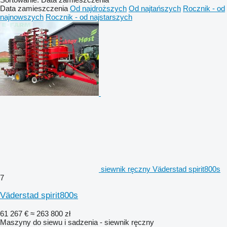
Data zamieszczenia
Od najdroższych
Od najtańszych
Rocznik - od
najnowszych
Rocznik - od najstarszych
siewnik ręczny Väderstad spirit800s
7
Väderstad spirit800s
61 267 €
≈ 263 800 zł
Maszyny do siewu i sadzenia - siewnik ręczny