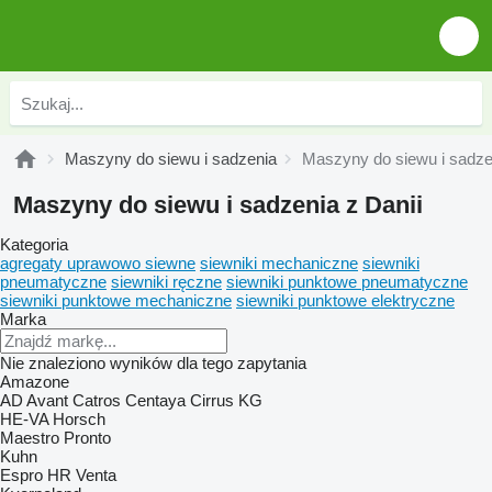
Maszyny do siewu i sadzenia
Maszyny do siewu i sadzen
Maszyny do siewu i sadzenia z Danii
Kategoria
agregaty uprawowo siewne
siewniki mechaniczne
siewniki
pneumatyczne
siewniki ręczne
siewniki punktowe pneumatyczne
siewniki punktowe mechaniczne
siewniki punktowe elektryczne
Marka
Nie znaleziono wyników dla tego zapytania
Amazone
AD
Avant
Catros
Centaya
Cirrus
KG
HE-VA
Horsch
Maestro
Pronto
Kuhn
Espro
HR
Venta