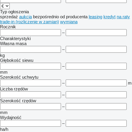
Typ ogłoszenia
sprzedaż
aukcja
bezpośrednio od producenta
leasing
kredyt
na raty
trade-in (rozliczenie w zamian)
wymiana
Rocznik
–
Charakterystyki
Własna masa
–
kg
Głębokość siewu
–
mm
Szerokość uchwytu
–
m
Liczba rzędów
–
Szerokość rzędów
–
mm
Wydajność
–
ha/h