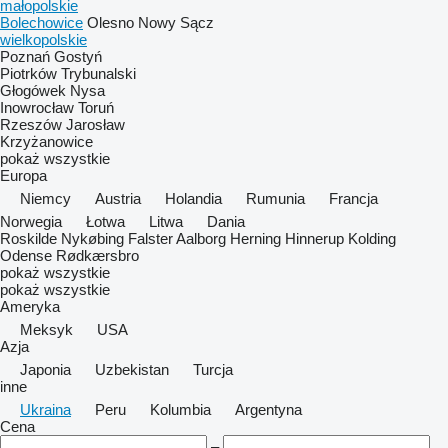
małopolskie
Bolechowice
Olesno
Nowy Sącz
wielkopolskie
Poznań
Gostyń
Piotrków Trybunalski
Głogówek
Nysa
Inowrocław
Toruń
Rzeszów
Jarosław
Krzyżanowice
pokaż wszystkie
Europa
Niemcy
Austria
Holandia
Rumunia
Francja
Norwegia
Łotwa
Litwa
Dania
Roskilde
Nykøbing Falster
Aalborg
Herning
Hinnerup
Kolding
Odense
Rødkærsbro
pokaż wszystkie
pokaż wszystkie
Ameryka
Meksyk
USA
Azja
Japonia
Uzbekistan
Turcja
inne
Ukraina
Peru
Kolumbia
Argentyna
Cena
–