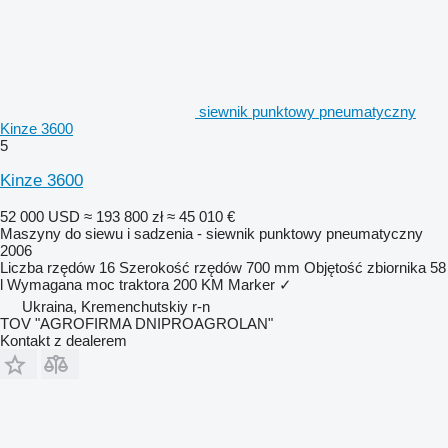
siewnik punktowy pneumatyczny
Kinze 3600
5
Kinze 3600
52 000 USD
≈ 193 800 zł
≈ 45 010 €
Maszyny do siewu i sadzenia - siewnik punktowy pneumatyczny
2006
Liczba rzędów
16
Szerokość rzędów
700 mm
Objętość zbiornika
58
l
Wymagana moc traktora
200 KM
Marker
✓
Ukraina, Kremenchutskiy r-n
TOV "AGROFIRMA DNIPROAGROLAN"
Kontakt z dealerem