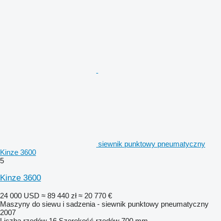
siewnik punktowy pneumatyczny
Kinze 3600
5
Kinze 3600
24 000 USD
≈ 89 440 zł
≈ 20 770 €
Maszyny do siewu i sadzenia - siewnik punktowy pneumatyczny
2007
Liczba rzędów
16
Szerokość rzędów
700 mm