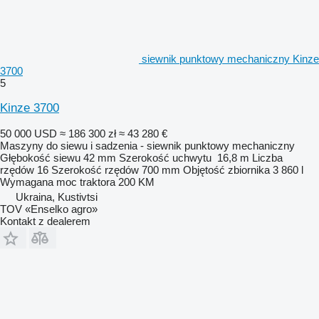
siewnik punktowy mechaniczny Kinze
3700
5
Kinze 3700
50 000 USD
≈ 186 300 zł
≈ 43 280 €
Maszyny do siewu i sadzenia - siewnik punktowy mechaniczny
Głębokość siewu
42 mm
Szerokość uchwytu
16,8 m
Liczba
rzędów
16
Szerokość rzędów
700 mm
Objętość zbiornika
3 860 l
Wymagana moc traktora
200 KM
Ukraina, Kustivtsi
TOV «Enselko agro»
Kontakt z dealerem