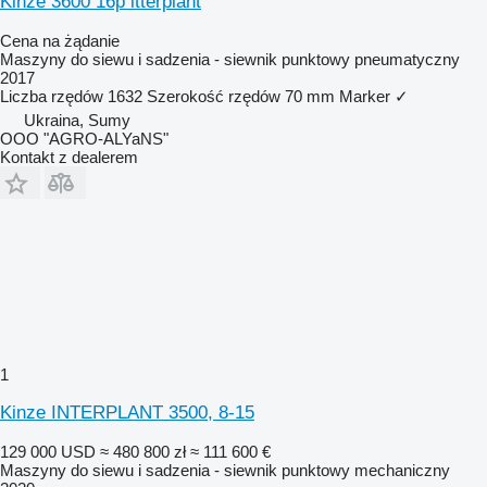
Kinze 3600 16p itterplant
Cena na żądanie
Maszyny do siewu i sadzenia - siewnik punktowy pneumatyczny
2017
Liczba rzędów
1632
Szerokość rzędów
70 mm
Marker
✓
Ukraina, Sumy
OOO "AGRO-ALYaNS"
Kontakt z dealerem
1
Kinze INTERPLANT 3500, 8-15
129 000 USD
≈ 480 800 zł
≈ 111 600 €
Maszyny do siewu i sadzenia - siewnik punktowy mechaniczny