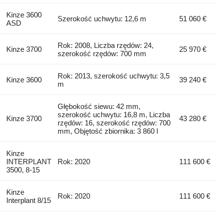
Kinze 3600
Szerokość uchwytu: 12,6 m
51 060 €
ASD
Rok: 2008, Liczba rzędów: 24,
Kinze 3700
25 970 €
szerokość rzędów: 700 mm
Rok: 2013, szerokość uchwytu: 3,5
Kinze 3600
39 240 €
m
Głębokość siewu: 42 mm,
szerokość uchwytu: 16,8 m, Liczba
Kinze 3700
43 280 €
rzędów: 16, szerokość rzędów: 700
mm, Objętość zbiornika: 3 860 l
Kinze
INTERPLANT
Rok: 2020
111 600 €
3500, 8-15
Kinze
Rok: 2020
111 600 €
Interplant 8/15