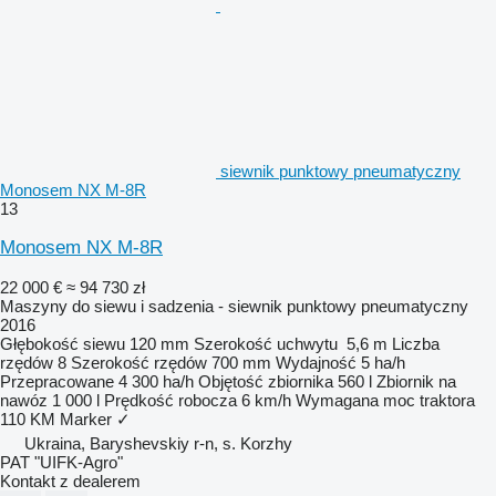
siewnik punktowy pneumatyczny
Monosem NX M-8R
13
Monosem NX M-8R
22 000 €
≈ 94 730 zł
Maszyny do siewu i sadzenia - siewnik punktowy pneumatyczny
2016
Głębokość siewu
120 mm
Szerokość uchwytu
5,6 m
Liczba
rzędów
8
Szerokość rzędów
700 mm
Wydajność
5 ha/h
Przepracowane
4 300 ha/h
Objętość zbiornika
560 l
Zbiornik na
nawóz
1 000 l
Prędkość robocza
6 km/h
Wymagana moc traktora
110 KM
Marker
✓
Ukraina, Baryshevskiy r-n, s. Korzhy
PAT "UIFK-Agro"
Kontakt z dealerem