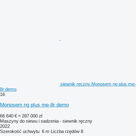
siewnik ręczny Monosem ng plus me-
8r demo
16
Monosem ng plus me-8r demo
66 640 €
≈ 287 000 zł
Maszyny do siewu i sadzenia - siewnik ręczny
2022
Szerokość uchwytu
6 m
Liczba rzędów
8