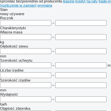
sprzedaż
bezpośrednio od producenta
leasing
kredyt
na raty
trade-in
(rozliczenie w zamian)
wymiana
Stan
nowy
używane
Rocznik
–
Charakterystyki
Własna masa
–
kg
Głębokość siewu
–
mm
Szerokość uchwytu
–
m
Liczba rzędów
–
Szerokość rzędów
–
mm
Wydajność
–
ha/h
Objętość zbiornika