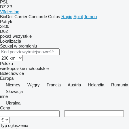
PSL
DZ
ZB
Väderstad
BioDrill
Carrier
Concorde
Cultus
Rapid
Spirit
Tempo
Patryk
2800
D62
pokaż wszystkie
Lokalizacja
Szukaj w promieniu
Polska
wielkopolskie
małopolskie
Bolechowice
Europa
Niemcy
Węgry
Francja
Austria
Holandia
Rumunia
Słowacja
inne
Ukraina
Cena
–
Typ ogłoszenia