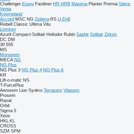
Challenger
Espro
Fastliner
HR
HRB
Maxima
Planter
Premia
Sitera
Venta
Kverneland
Accord
MSC
NG
Optima
RS
U-Drill
Rebell Classic
Ultima
Vitu
Lemken
Azurit
Compact-Solitair
Heliodor
Rubin
Saphir
Solitair
Zirkon
DC
DM
30
555
MS
Monosem
MECA
NG
NG Plus
NG Plus 3
NG Plus 4
NG Plus 6
KR
Lift-o-matic
NS
T-ForcePlus
Aerosem
Lion
Synkro
Terrasem
Vitasem
Prosem
Rasat
Orbit
Sigma 5
Xeos
HKL
KL
CROSS
SZM
SPM