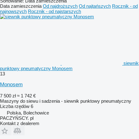
Sortowanie
:
Data zamieszczenia
Data zamieszczenia
Od najdroższych
Od najtańszych
Rocznik - od
najnowszych
Rocznik - od najstarszych
siewnik
punktowy pneumatyczny Monosem
13
Monosem
7 500 zł
≈ 1 742 €
Maszyny do siewu i sadzenia - siewnik punktowy pneumatyczny
Liczba rzędów
6
Polska, Bolechowice
PACZYŃSCY. pl
Kontakt z dealerem