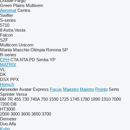
Double
Fargo
Green Plains
Multisem
Aeromat
Centra
Swifter
S-series
5710
8
Astra
Vesta
Falcon
SZF
Multicorn
Unicorn
Manta
Maschio
Olimpia
Romina
SP
R-series
CPH
CTA
NTA
PD
Simba
YP
MATRIX
VL
DK
DSX
PPX
Horsch
Airseeder
Avatar
Express
Focus
Maestro
Maistro
Pronto
Serto
Sprinter
Versa
6M
7R
455
730
740A
750
1590
1725
1745
1780
1890
1910
7000
7200
DB
HT3000
2000
3000
3600
3650
3700
Demeter
Duo Alfa
Kuhn