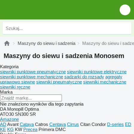
Maszyny do siewu i sadzenia
Maszyny do siewu i sadz
Maszyny do siewu i sadzenia Monosem
Kategoria
siewniki punktowe pneumatyczne
siewniki punktowe elektryczne
siewniki punktowe mechaniczne
sadzarki do rozsady
agregaty
uprawowo siewne
siewniki pneumatyczne
siewniki mechaniczne
siewniki ręczne
Marka
Nie znaleziono wyników dla tego zapytania
DA
Monopill
Optima
ATO30
SN300
SR
Amazone
AD
Avant
Cataya
Catros
Centaya
Cirrus
Citan
Condor
D-series
ED
KE
KG
KW
Precea
Primera DMC