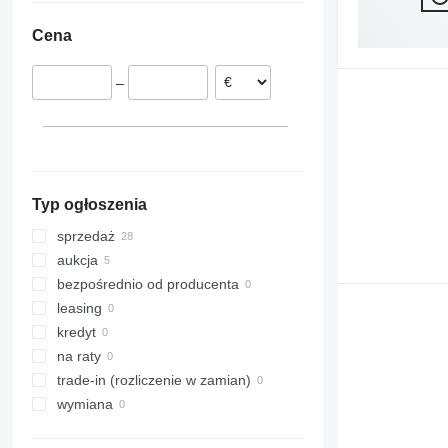
Norwegia
Cena
Dania
Francja
–
Niemcy
Typ ogłoszenia
sprzedaż
aukcja
bezpośrednio od producenta
leasing
kredyt
na raty
trade-in (rozliczenie w zamian)
wymiana