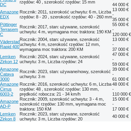
rzędów: 40 , szerokość rzędów: 15 mm
DC
44 000 €
13 000 €
Amazone
Rocznik: 2011, szerokość uchwytu: 6 m, Liczba
-
EDX
rzędów: 8 - 20 , szerokość rzędów: 40 - 260 mm
35 000 €
Pöttinger
55 000 €
Rocznik: 2017, stan: używane, szerokość
Terrasem
-
uchwytu: 4 m, wymagana moc traktora: 190 KM
C
120 000 €
Rocznik: 2004, stan: używane, szerokość
13 000 €
Väderstad
uchwytu: 4 m, szerokość rzędów: 12 mm,
-
Rapid 400
wymagana moc traktora: 200 KM
37 000 €
47 000 €
Lemken
Rocznik: 2024, stan: używane, szerokość
-
Zirkon 12
uchwytu: 3 m, Liczba rzędów: 24
59 000 €
Amazone
39 000 €
Rocznik: 2023, stan: używane/nowy, szerokość
Cataya
-
uchwytu: 3 m
3000
61 000 €
Amazone
Rocznik: 2016, szerokość uchwytu: 6 m, Liczba
48 000 €
Cirrus
rzędów: 48 , szerokość rzędów: 130 mm,
-
6003-2
prędkość robocza: 21 - 34 km/h
110 000 €
Rocznik: 2009, szerokość uchwytu: 3 - 4 m,
15 000 €
Amazone
szerokość rzędów: 130 mm, wymagana moc
-
AD-P
traktora: 150 KM
17 000 €
Lemken
Rocznik: 2023, stan: używane, szerokość
40 000 €
Zirkon 8
uchwytu: 3 m, Liczba rzędów: 20