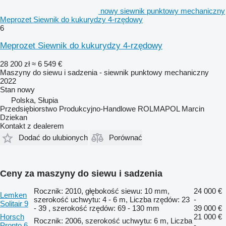
nowy siewnik punktowy mechaniczny
Meprozet Siewnik do kukurydzy 4-rzędowy
6
Meprozet Siewnik do kukurydzy 4-rzędowy
28 200 zł
≈ 6 549 €
Maszyny do siewu i sadzenia - siewnik punktowy mechaniczny
2022
Stan
nowy
Polska, Słupia
Przedsiębiorstwo Produkcyjno-Handlowe ROLMAPOL Marcin
Dziekan
Kontakt z dealerem
Dodać do ulubionych
Porównać
Ceny za maszyny do siewu i sadzenia
Rocznik: 2010, głębokość siewu: 10 mm,
24 000 €
Lemken
szerokość uchwytu: 4 - 6 m, Liczba rzędów: 23
-
Solitair 9
- 39 , szerokość rzędów: 69 - 130 mm
39 000 €
Horsch
21 000 €
Rocznik: 2006, szerokość uchwytu: 6 m, Liczba
Pronto 6
-