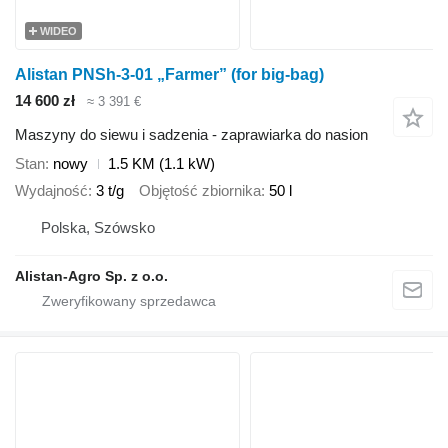
WIDEO
Alistan PNSh-3-01 „Farmer” (for big-bag)
14 600 zł
≈ 3 391 €
Maszyny do siewu i sadzenia - zaprawiarka do nasion
Stan
nowy
1.5 KM (1.1 kW)
Wydajność
3 t/g
Objętość zbiornika
50 l
Polska, Szówsko
Alistan-Agro Sp. z o.o.