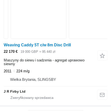
Weaving Caddy 5T c/w 8m Disc Drill
22 170 €
19 000 GBP
≈ 95 440 zł
Maszyny do siewu i sadzenia - agregat uprawowo
siewny
2011
224 m/g
Wielka Brytania, SLINGSBY
J R Firby Ltd