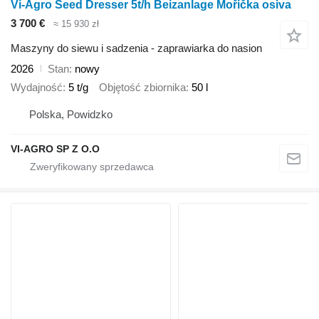
Vi-Agro Seed Dresser 5t/h Beizanlage Mořička osiva
3 700 €
≈ 15 930 zł
Maszyny do siewu i sadzenia - zaprawiarka do nasion
2026
Stan
nowy
Wydajność
5 t/g
Objętość zbiornika
50 l
Polska, Powidzko
VI-AGRO SP Z O.O