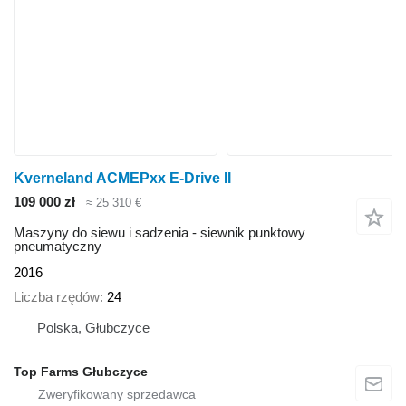
Kverneland ACMEPxx E-Drive II
109 000 zł
≈ 25 310 €
Maszyny do siewu i sadzenia - siewnik punktowy
pneumatyczny
2016
Liczba rzędów
24
Polska, Głubczyce
Top Farms Głubczyce