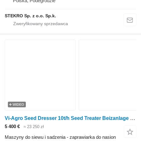
Polska, Podegrodzie
STEKRO Sp. z o.o. Sp.k.
WIDEO
Vi-Agro Seed Dresser 10t/h Seed Treater Beizanlage Mořička osiva
5 400 €
≈ 23 250 zł
Maszyny do siewu i sadzenia - zaprawiarka do nasion