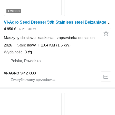
WIDEO
Vi-Agro Seed Dresser 5t/h Stainless steel Beizanlage Mořička osiv
4 950 €
≈ 21 310 zł
Maszyny do siewu i sadzenia - zaprawiarka do nasion
2026
Stan
nowy
2.04 KM (1.5 kW)
Wydajność
3 t/g
Polska, Powidzko
VI-AGRO SP Z O.O