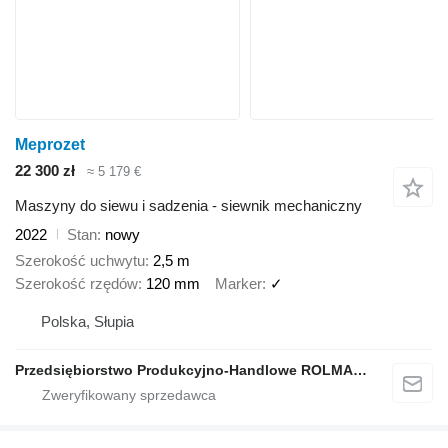
Meprozet
22 300 zł
≈ 5 179 €
Maszyny do siewu i sadzenia - siewnik mechaniczny
2022
Stan
nowy
Szerokość uchwytu
2,5 m
Szerokość rzędów
120 mm
Marker
✓
Polska, Słupia
Przedsiębiorstwo Produkcyjno-Handlowe ROLMAPOL Marcin Dziekan