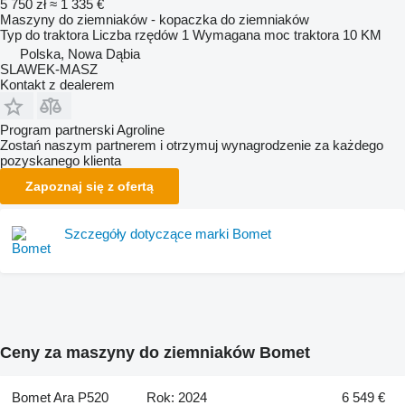
5 750 zł
≈ 1 335 €
Maszyny do ziemniaków - kopaczka do ziemniaków
Typ
do traktora
Liczba rzędów
1
Wymagana moc traktora
10 KM
Polska, Nowa Dąbia
SLAWEK-MASZ
Kontakt z dealerem
Program partnerski Agroline
Zostań naszym partnerem i otrzymuj wynagrodzenie za każdego
pozyskanego klienta
Zapoznaj się z ofertą
Szczegóły dotyczące marki Bomet
Ceny za maszyny do ziemniaków Bomet
Bomet Ara P520
Rok: 2024
6 549 €