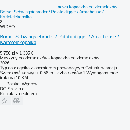
nowa kopaczka do ziemniaków
Bomet Schwingsiebroder / Potato digger / Arracheuse /
Kartofelekopalka
8
WIDEO
Bomet Schwingsiebroder / Potato digger / Arracheuse /
Kartofelekopalka
5 750 zł
≈ 1 335 €
Maszyny do ziemniaków - kopaczka do ziemniaków
2026
Typ
do ciągnika z operatorem prowadzącym
Gatunki
wibracja
Szerokość uchwytu
0,56 m
Liczba rzędów
1
Wymagana moc
traktora
10 KM
Polska, Węgrów
DC Sp. z o.o.
Kontakt z dealerem