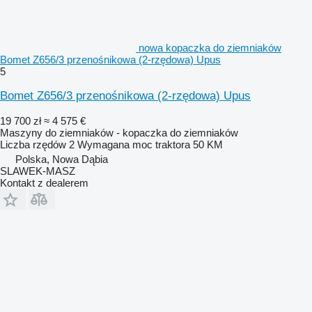
nowa kopaczka do ziemniaków
Bomet Z656/3 przenośnikowa (2-rzędowa) Upus
5
Bomet Z656/3 przenośnikowa (2-rzędowa) Upus
19 700 zł
≈ 4 575 €
Maszyny do ziemniaków - kopaczka do ziemniaków
Liczba rzędów
2
Wymagana moc traktora
50 KM
Polska, Nowa Dąbia
SLAWEK-MASZ
Kontakt z dealerem