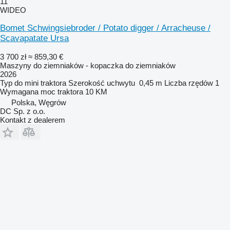
11
WIDEO
Bomet Schwingsiebroder / Potato digger / Arracheuse /
Scavapatate Ursa
3 700 zł
≈ 859,30 €
Maszyny do ziemniaków - kopaczka do ziemniaków
2026
Typ
do mini traktora
Szerokość uchwytu
0,45 m
Liczba rzędów
1
Wymagana moc traktora
10 KM
Polska, Węgrów
DC Sp. z o.o.
Kontakt z dealerem