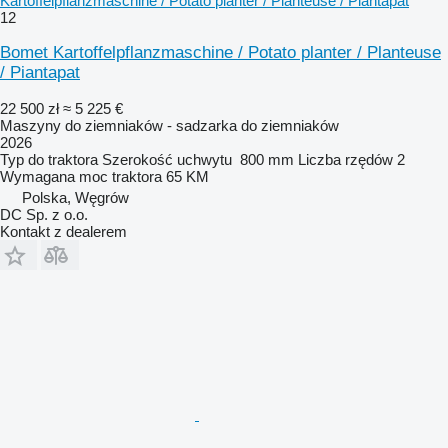
Kartoffelpflanzmaschine / Potato planter / Planteuse / Piantapat
12
Bomet Kartoffelpflanzmaschine / Potato planter / Planteuse
/ Piantapat
22 500 zł
≈ 5 225 €
Maszyny do ziemniaków - sadzarka do ziemniaków
2026
Typ
do traktora
Szerokość uchwytu
800 mm
Liczba rzędów
2
Wymagana moc traktora
65 KM
Polska, Węgrów
DC Sp. z o.o.
Kontakt z dealerem