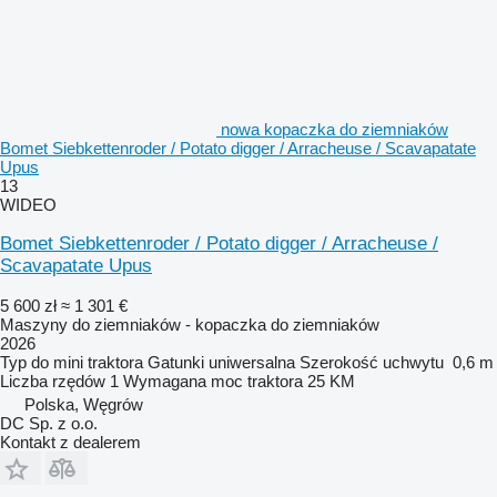
nowa kopaczka do ziemniaków
Bomet Siebkettenroder / Potato digger / Arracheuse / Scavapatate
Upus
13
WIDEO
Bomet Siebkettenroder / Potato digger / Arracheuse /
Scavapatate Upus
5 600 zł
≈ 1 301 €
Maszyny do ziemniaków - kopaczka do ziemniaków
2026
Typ
do mini traktora
Gatunki
uniwersalna
Szerokość uchwytu
0,6 m
Liczba rzędów
1
Wymagana moc traktora
25 KM
Polska, Węgrów
DC Sp. z o.o.
Kontakt z dealerem