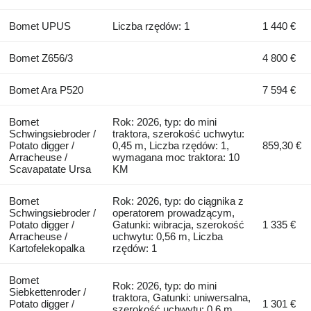
Bomet UPUS
Liczba rzędów: 1
1 440 €
Bomet Z656/3
4 800 €
Bomet Ara P520
7 594 €
Bomet
Rok: 2026, typ: do mini
Schwingsiebroder /
traktora, szerokość uchwytu:
Potato digger /
0,45 m, Liczba rzędów: 1,
859,30 €
Arracheuse /
wymagana moc traktora: 10
Scavapatate Ursa
KM
Bomet
Rok: 2026, typ: do ciągnika z
Schwingsiebroder /
operatorem prowadzącym,
Potato digger /
Gatunki: wibracja, szerokość
1 335 €
Arracheuse /
uchwytu: 0,56 m, Liczba
Kartofelekopalka
rzędów: 1
Bomet
Rok: 2026, typ: do mini
Siebkettenroder /
traktora, Gatunki: uniwersalna,
Potato digger /
1 301 €
szerokość uchwytu: 0,6 m,