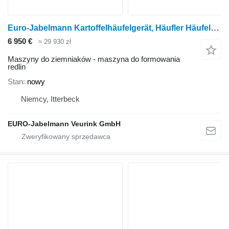
Euro-Jabelmann Kartoffelhäufelgerät, Häufler Häufelgerät mit Dammformblech, V 5
6 950 €
≈ 29 930 zł
Maszyny do ziemniaków - maszyna do formowania
redlin
Stan
nowy
Niemcy, Itterbeck
EURO-Jabelmann Veurink GmbH