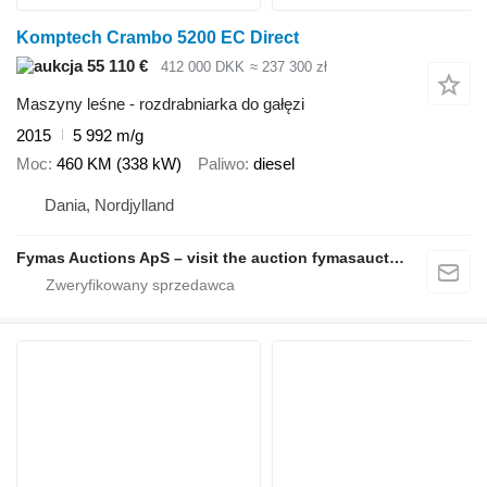
Komptech Crambo 5200 EC Direct
55 110 €
412 000 DKK
≈ 237 300 zł
Maszyny leśne - rozdrabniarka do gałęzi
2015
5 992 m/g
Moc
460 KM (338 kW)
Paliwo
diesel
Dania, Nordjylland
Fymas Auctions ApS – visit the auction fymasauctions.dk