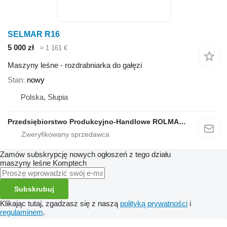
SELMAR R16
5 000 zł
≈ 1 161 €
Maszyny leśne - rozdrabniarka do gałęzi
Stan
nowy
Polska, Słupia
Przedsiębiorstwo Produkcyjno-Handlowe ROLMAPOL Marcin Dziekan
Zamów subskrypcję nowych ogłoszeń z tego działu
maszyny leśne
Komptech
Subskrubuj
Klikając tutaj, zgadzasz się z naszą
polityką prywatności
i
regulaminem
.