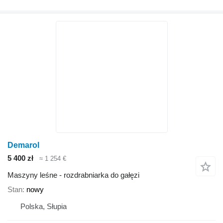
Demarol
5 400 zł
≈ 1 254 €
Maszyny leśne - rozdrabniarka do gałęzi
Stan
nowy
Polska, Słupia