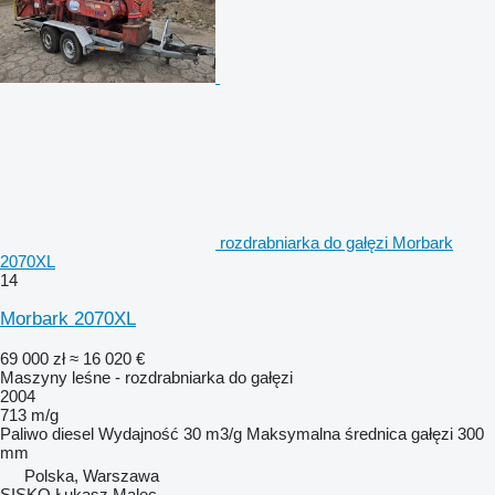
rozdrabniarka do gałęzi Morbark
2070XL
14
Morbark 2070XL
69 000 zł
≈ 16 020 €
Maszyny leśne - rozdrabniarka do gałęzi
2004
713 m/g
Paliwo
diesel
Wydajność
30 m3/g
Maksymalna średnica gałęzi
300
mm
Polska, Warszawa
SISKO Łukasz Malec