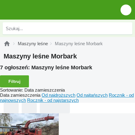
Maszyny leśne
Maszyny leśne Morbark
Maszyny leśne Morbark
7 ogłoszeń:
Maszyny leśne Morbark
Filtruj
Sortowanie
:
Data zamieszczenia
Data zamieszczenia
Od najdroższych
Od najtańszych
Rocznik - od
najnowszych
Rocznik - od najstarszych