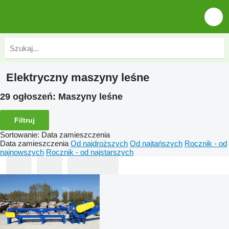
Elektryczny maszyny leśne
29 ogłoszeń:
Maszyny leśne
Filtruj
Sortowanie
:
Data zamieszczenia
Data zamieszczenia
Od najdroższych
Od najtańszych
Rocznik - od
najnowszych
Rocznik - od najstarszych