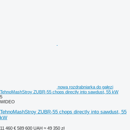
nowa rozdrabniarka do gałęzi
TehnoMashStroy ZUBR-55 chops directly into sawdust, 55 kW
5
WIDEO
TehnoMashStroy ZUBR-55 chops directly into sawdust, 55
kW
11 460 €
589 600 UAH
≈ 49 350 zł