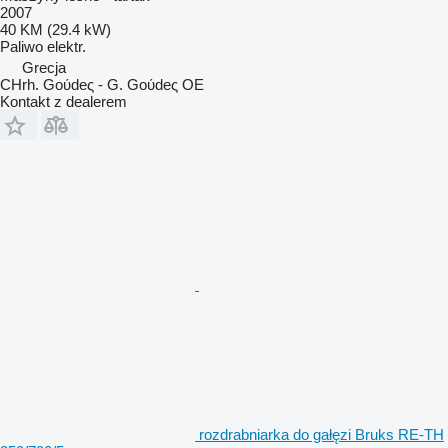
2007
40 KM (29.4 kW)
Paliwo
elektr.
Grecja
CHrh. Goύdeς - G. Goύdeς OE
Kontakt z dealerem
rozdrabniarka do gałęzi Bruks RE-TH