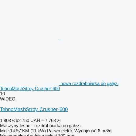
nowa rozdrabniarka do gałęzi
TehnoMashStroy Crusher-600
10
WIDEO
TehnoMashStroy Crusher-600
1 803 €
92 750 UAH
≈ 7 763 zł
Maszyny leśne - rozdrabniarka do gałęzi
Moc
14.97 KM (11 kW)
Paliwo
elektr.
Wydajność
6 m3/g
Maksymalna średnica gałęzi
100 mm