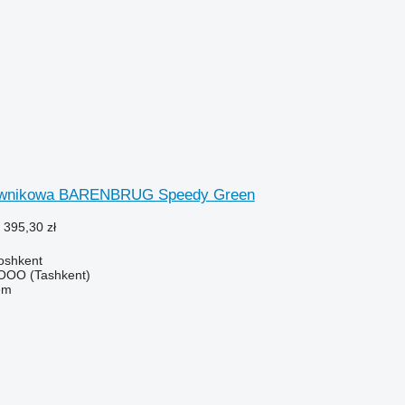
awnikowa BARENBRUG Speedy Green
 395,30 zł
oshkent
OO (Tashkent)
em