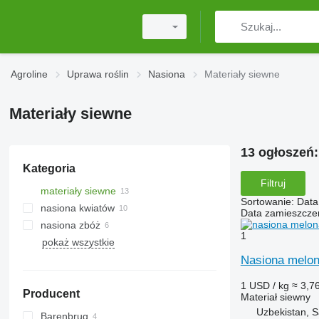
Agroline
Uprawa roślin
Nasiona
Materiały siewne
Materiały siewne
13 ogłoszeń
Kategoria
Filtruj
materiały siewne
Sortowanie
:
Data
nasiona kwiatów
Data zamieszcze
nasiona zbóż
1
pokaż wszystkie
ziarna zboża
Nasiona melo
nasiona oleiste
1 USD / kg
≈ 3,76
Producent
Materiał siewny
Uzbekistan, 
Barenbrug