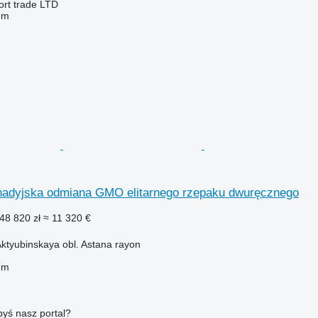
ort trade LTD
em
adyjska odmiana GMO elitarnego rzepaku dwuręcznego
48 820 zł
≈ 11 320 €
ktyubinskaya obl. Astana rayon
em
byś nasz portal?