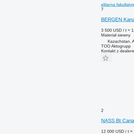
elitarna fakultaty
7
BERGEN Kanady
3 500 USD / t
≈ 1
Materiał siewny
Kazachstan, A
TOO Aktogrupp
Kontakt z dealer
2
NASS Bt Canad
12 000 USD / t
≈ 