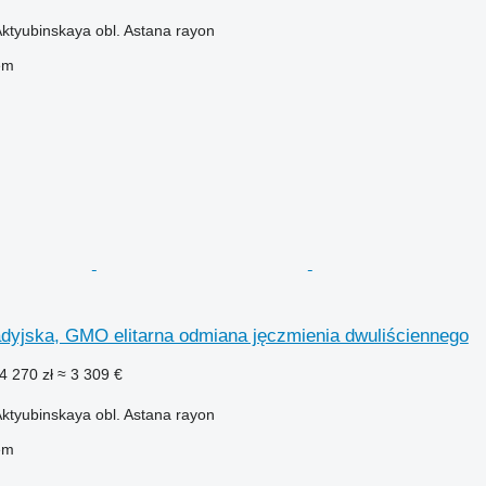
ktyubinskaya obl. Astana rayon
em
jska, GMO elitarna odmiana jęczmienia dwuliściennego
4 270 zł
≈ 3 309 €
ktyubinskaya obl. Astana rayon
em