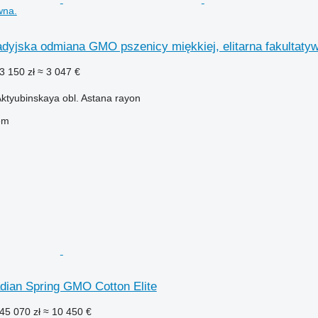
wna.
jska odmiana GMO pszenicy miękkiej, elitarna fakultaty
3 150 zł
≈ 3 047 €
ktyubinskaya obl. Astana rayon
em
ian Spring GMO Cotton Elite
45 070 zł
≈ 10 450 €