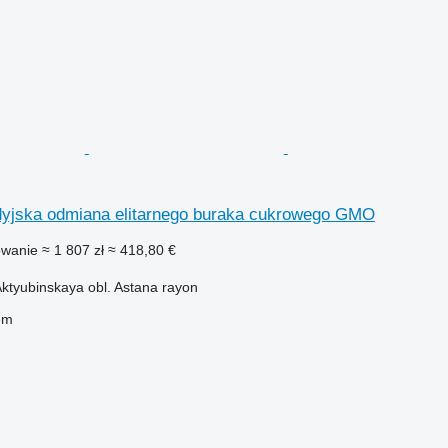
yjska odmiana elitarnego buraka cukrowego GMO
owanie
≈ 1 807 zł
≈ 418,80 €
ktyubinskaya obl. Astana rayon
em