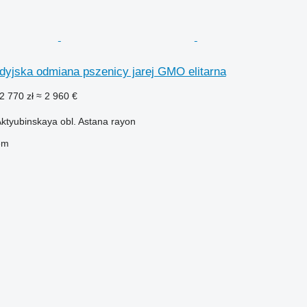
jska odmiana pszenicy jarej GMO elitarna
2 770 zł
≈ 2 960 €
ktyubinskaya obl. Astana rayon
em