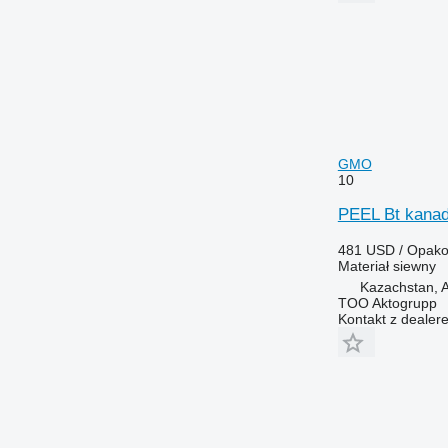
GMO
10
PEEL Bt kanad
481 USD / Opak
Materiał siewny
Kazachstan, A
TOO Aktogrupp
Kontakt z dealer