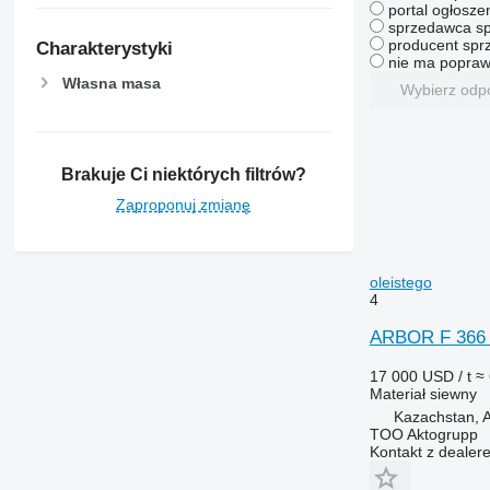
portal ogłosze
sprzedawca sp
producent sprz
Charakterystyki
nie ma popraw
Własna masa
Wybierz odp
Brakuje Ci niektórych filtrów?
Zaproponuj zmianę
oleistego
4
ARBOR F 366 
17 000 USD / t
≈ 
Materiał siewny
Kazachstan, A
TOO Aktogrupp
Kontakt z dealer