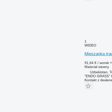
1
WIDEO
Mieszanka tr
91,64 € / worek
≈
Materiał siewny
Uzbekistan, T
"ENDO GRASS" O
Kontakt z dealer