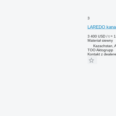
3
LAREDO kanady
3 400 USD / t
≈ 1
Materiał siewny
Kazachstan, A
TOO Aktogrupp
Kontakt z dealer