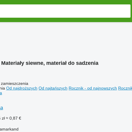
:
Materiały siewne, materiał do sadzenia
 zamieszczenia
nia
Od najdroższych
Od najtańszych
Rocznik - od najnowszych
Rocznik
na
 zł
≈ 0,87 €
Samarkand