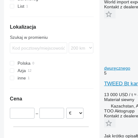
World import exp
List
Kontakt z dealer
Lokalizacja
Szukaj w promieniu
Polska
dwuręcznego
Azja
5
inne
Kazachstan
TWEED Bt kan
Uzbekistan
Ukraina
13 000 USD / t
≈ 
Cena
Materiał siewny
Kazachstan, A
TOO Aktogrupp
–
Kontakt z dealer
Jak krótko opisał