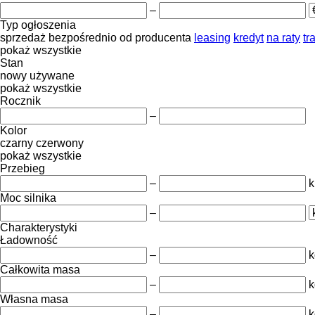
–
Typ ogłoszenia
sprzedaż
bezpośrednio od producenta
leasing
kredyt
na raty
tr
pokaż wszystkie
Stan
nowy
używane
pokaż wszystkie
Rocznik
–
Kolor
czarny
czerwony
pokaż wszystkie
Przebieg
–
Moc silnika
–
Charakterystyki
Ładowność
–
k
Całkowita masa
–
k
Własna masa
–
k