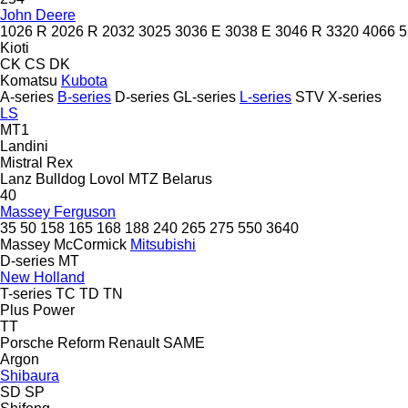
John Deere
1026 R
2026 R
2032
3025
3036 E
3038 E
3046 R
3320
4066
5
Kioti
CK
CS
DK
Komatsu
Kubota
A-series
B-series
D-series
GL-series
L-series
STV
X-series
LS
MT1
Landini
Mistral
Rex
Lanz Bulldog
Lovol
MTZ Belarus
40
Massey Ferguson
35
50
158
165
168
188
240
265
275
550
3640
Massey
McCormick
Mitsubishi
D-series
MT
New Holland
T-series
TC
TD
TN
Plus Power
TT
Porsche
Reform
Renault
SAME
Argon
Shibaura
SD
SP