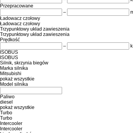
Przepracowane
–
m
Ładowacz czołowy
Ładowacz czołowy
Trzypunktowy układ zawieszenia
Trzypunktowy układ zawieszenia
Prędkość
–
k
ISOBUS
ISOBUS
Silnik, skrzynia biegów
Marka silnika
Mitsubishi
pokaż wszystkie
Model silnika
Paliwo
diesel
pokaż wszystkie
Turbo
Turbo
Intercooler
Intercooler