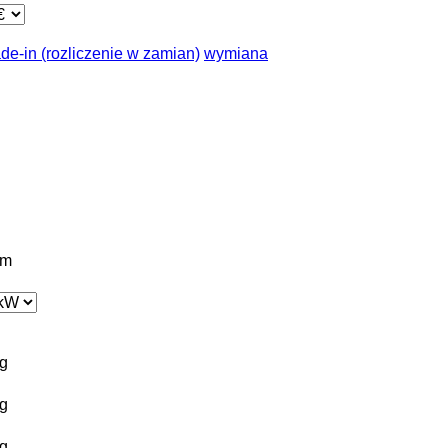
ade-in (rozliczenie w zamian)
wymiana
km
g
g
g