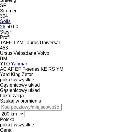
Shifeng
SF
Siromer
304
Solis
26
50
60
Steyr
Profi
TAFE
TYM
Tauros
Universal
453
Ursus
Valpadana
Volvo
BM
YTO
Yanmar
AC
AF
EF
F-series
KE
RS
YM
Yard King
Zetor
pokaż wszystkie
Gąsienicowy układ
Gąsienicowy układ
Lokalizacja
Szukaj w promieniu
Polska
pokaż wszystkie
Cena