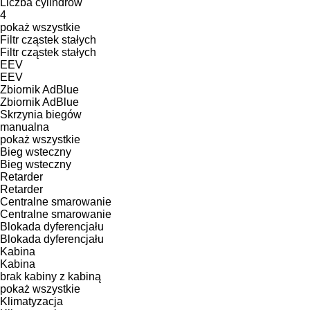
Liczba cylindrów
4
pokaż wszystkie
Filtr cząstek stałych
Filtr cząstek stałych
EEV
EEV
Zbiornik AdBlue
Zbiornik AdBlue
Skrzynia biegów
manualna
pokaż wszystkie
Bieg wsteczny
Bieg wsteczny
Retarder
Retarder
Centralne smarowanie
Centralne smarowanie
Blokada dyferencjału
Blokada dyferencjału
Kabina
Kabina
brak kabiny
z kabiną
pokaż wszystkie
Klimatyzacja