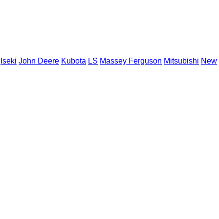
Iseki
John Deere
Kubota
LS
Massey Ferguson
Mitsubishi
New