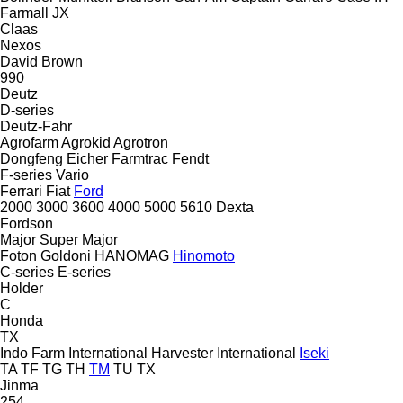
Farmall
JX
Claas
Nexos
David Brown
990
Deutz
D-series
Deutz-Fahr
Agrofarm
Agrokid
Agrotron
Dongfeng
Eicher
Farmtrac
Fendt
F-series
Vario
Ferrari
Fiat
Ford
2000
3000
3600
4000
5000
5610
Dexta
Fordson
Major
Super Major
Foton
Goldoni
HANOMAG
Hinomoto
C-series
E-series
Holder
C
Honda
TX
Indo Farm
International Harvester
International
Iseki
TA
TF
TG
TH
TM
TU
TX
Jinma
254