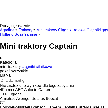
Dodaj ogłoszenie
Agroline
»
Traktory
»
Mini traktory
Ciągniki kołowe
Ciągniki gą
Holland
Solis
Yanmar
»
Mini traktory Captain
Kategoria
mini traktory
ciągniki silnikowe
pokaż wszystkie
Marka
Nie znaleziono wyników dla tego zapytania
4Farmer
ABC
Antonio Carraro
TTR
Tigrone
Armatrac
Avenger
Belarus
Bobcat
CT
Bolinder-Munktell
Branson
Can-Am
Captain
Carraro
Case IH