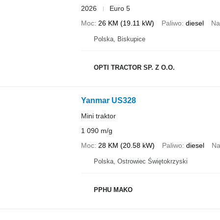
2026
Euro 5
Moc
26 KM (19.11 kW)
Paliwo
diesel
Na
Polska, Biskupice
OPTI TRACTOR SP. Z O.O.
Yanmar US328
Mini traktor
1 090 m/g
Moc
28 KM (20.58 kW)
Paliwo
diesel
Na
Polska, Ostrowiec Świętokrzyski
PPHU MAKO