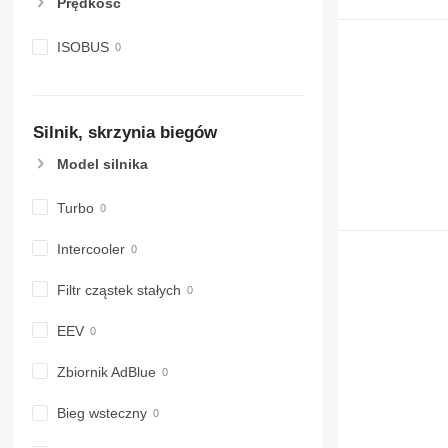
Prędkość
ISOBUS
Silnik, skrzynia biegów
Model silnika
Turbo
Intercooler
Filtr cząstek stałych
EEV
Zbiornik AdBlue
Bieg wsteczny