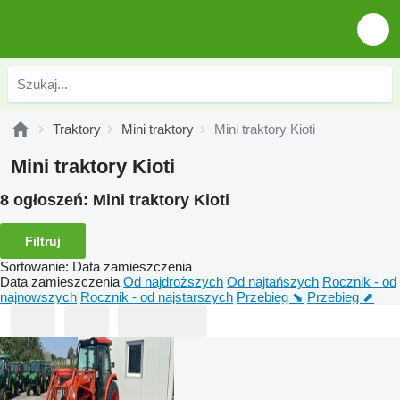
Traktory
Mini traktory
Mini traktory Kioti
Mini traktory Kioti
8 ogłoszeń:
Mini traktory Kioti
Filtruj
Sortowanie
:
Data zamieszczenia
Data zamieszczenia
Od najdroższych
Od najtańszych
Rocznik - od
najnowszych
Rocznik - od najstarszych
Przebieg ⬊
Przebieg ⬈