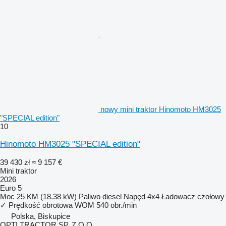
nowy mini traktor Hinomoto HM3025
"SPECIAL edition"
10
Hinomoto HM3025 "SPECIAL edition"
39 430 zł
≈ 9 157 €
Mini traktor
2026
Euro 5
Moc
25 KM (18.38 kW)
Paliwo
diesel
Napęd
4x4
Ładowacz czołowy
✓
Prędkość obrotowa WOM
540 obr./min
Polska, Biskupice
OPTI TRACTOR SP. Z O.O.