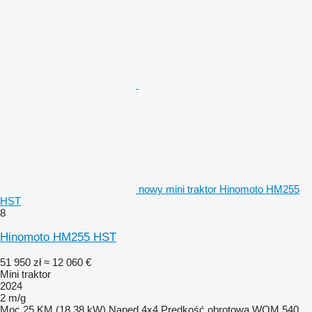
nowy mini traktor Hinomoto HM255
HST
8
Hinomoto HM255 HST
51 950 zł
≈ 12 060 €
Mini traktor
2024
2 m/g
Moc
25 KM (18.38 kW)
Napęd
4x4
Prędkość obrotowa WOM
540