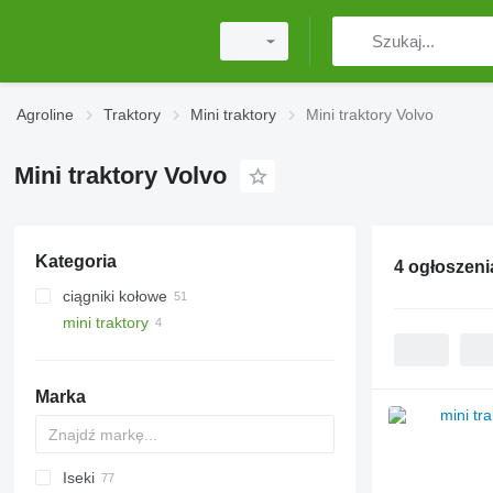
Agroline
Traktory
Mini traktory
Mini traktory Volvo
Mini traktory Volvo
Kategoria
4 ogłoszeni
ciągniki kołowe
mini traktory
Marka
Iseki
Tigrone
Farmall
Nexos
990
D-series
Agrofarm
F-series
2000
Major
C-series
C
TX