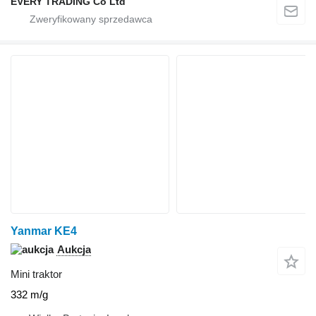
EVERY TRADING Co Ltd
Yanmar KE4
Aukcja
Mini traktor
332 m/g