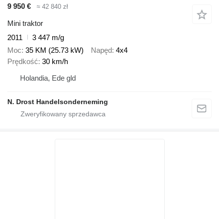
9 950 €
≈ 42 840 zł
Mini traktor
2011
3 447 m/g
Moc
35 KM (25.73 kW)
Napęd
4x4
Prędkość
30 km/h
Holandia, Ede gld
N. Drost Handelsonderneming