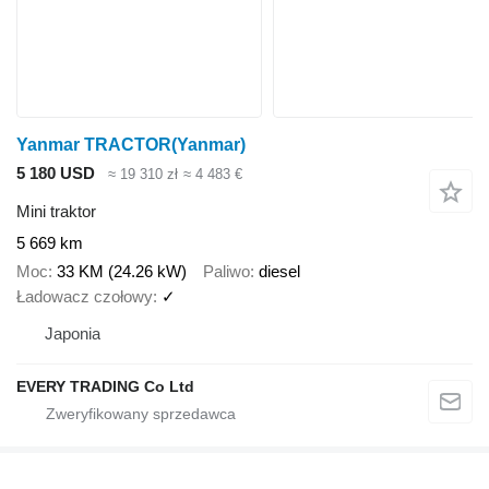
Yanmar TRACTOR(Yanmar)
5 180 USD
≈ 19 310 zł
≈ 4 483 €
Mini traktor
5 669 km
Moc
33 KM (24.26 kW)
Paliwo
diesel
Ładowacz czołowy
✓
Japonia
EVERY TRADING Co Ltd