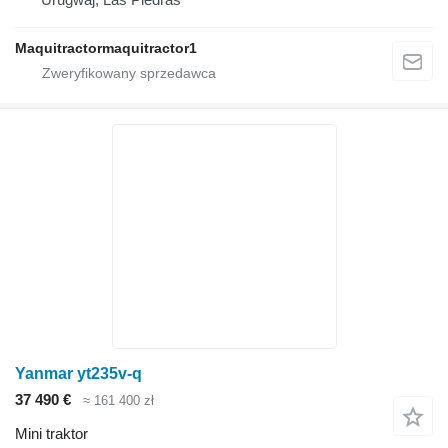
Maquitractormaquitractor1
Yanmar yt235v-q
37 490 €
≈ 161 400 zł
Mini traktor