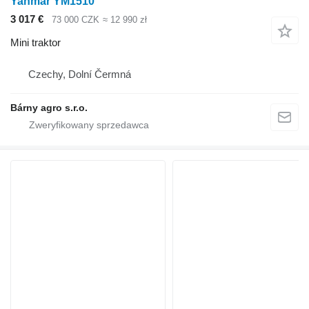
Yanmar YM1510
3 017 €
73 000 CZK
≈ 12 990 zł
Mini traktor
Czechy, Dolní Čermná
Bárny agro s.r.o.