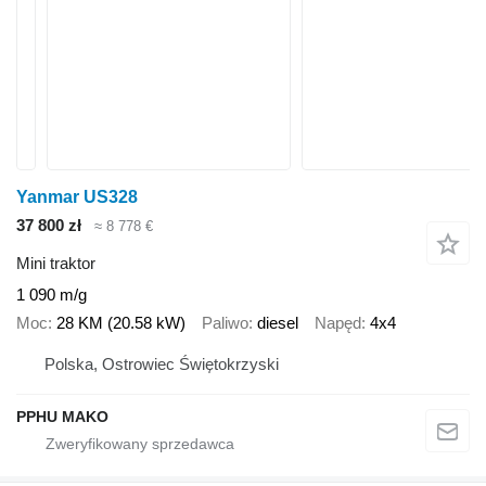
Yanmar US328
37 800 zł
≈ 8 778 €
Mini traktor
1 090 m/g
Moc
28 KM (20.58 kW)
Paliwo
diesel
Napęd
4x4
Polska, Ostrowiec Świętokrzyski
PPHU MAKO