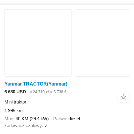
Yanmar TRACTOR(Yanmar)
6 630 USD
≈ 24 710 zł
≈ 5 738 €
Mini traktor
1 995 km
Moc
40 KM (29.4 kW)
Paliwo
diesel
Ładowacz czołowy
✓