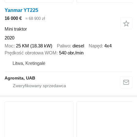
Yanmar YT225
16 000 €
≈ 68 900 zł
Mini traktor
2020
Moc
25 KM (18.38 kW)
Paliwo
diesel
Napęd
4x4
Prędkość obrotowa WOM
540 obr./min
Litwa, Kretingalė
Agromita, UAB