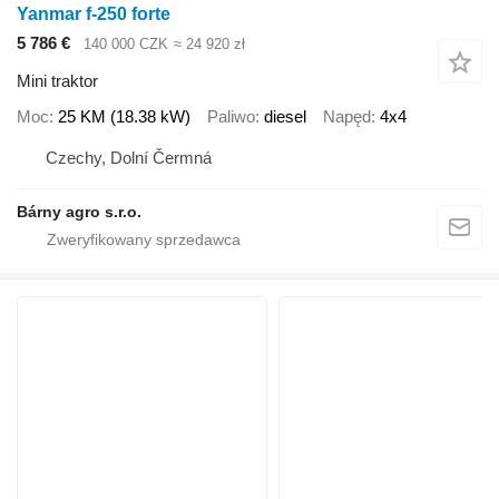
Yanmar f-250 forte
5 786 €
140 000 CZK
≈ 24 920 zł
Mini traktor
Moc
25 KM (18.38 kW)
Paliwo
diesel
Napęd
4x4
Czechy, Dolní Čermná
Bárny agro s.r.o.