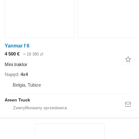
Yanmar f 6
4 500 €
≈ 19 380 zł
Mini traktor
Napęd
4x4
Belgia, Tubize
Areen Truck