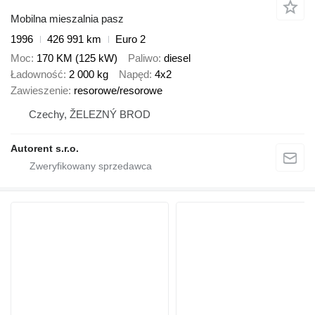
Mobilna mieszalnia pasz
1996
426 991 km
Euro 2
Moc
170 KM (125 kW)
Paliwo
diesel
Ładowność
2 000 kg
Napęd
4x2
Zawieszenie
resorowe/resorowe
Czechy, ŽELEZNÝ BROD
Autorent s.r.o.