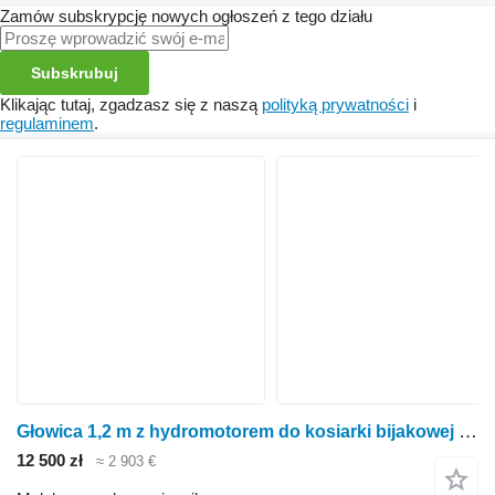
Zamów subskrypcję nowych ogłoszeń z tego działu
Subskrubuj
Klikając tutaj, zgadzasz się z naszą
polityką prywatności
i
regulaminem
.
Głowica 1,2 m z hydromotorem do kosiarki bijakowej Mulczer na wy
12 500 zł
≈ 2 903 €