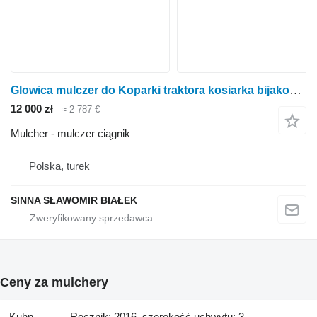
Glowica mulczer do Koparki traktora kosiarka bijakowa rowow
12 000 zł
≈ 2 787 €
Mulcher - mulczer ciągnik
Polska, turek
SINNA SŁAWOMIR BIAŁEK
Ceny za mulchery
Kuhn
Rocznik: 2016, szerokość uchwytu: 3