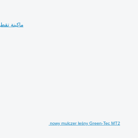
Savana Flail Shredder Trituradora Izmelchitel ماكينة تقطيع
nowy mulczer leśny Green-Tec MT2