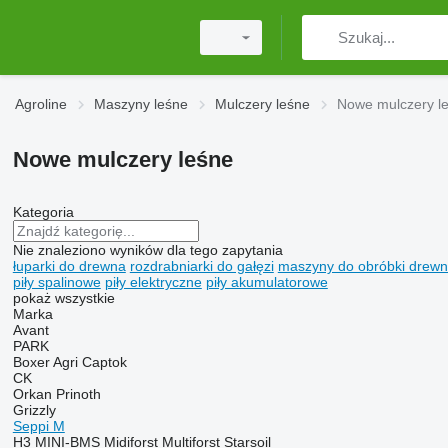
Agroline
Maszyny leśne
Mulczery leśne
Nowe mulczery l
Nowe mulczery leśne
Kategoria
Nie znaleziono wyników dla tego zapytania
łuparki do drewna
rozdrabniarki do gałęzi
maszyny do obróbki drew
piły spalinowe
piły elektryczne
piły akumulatorowe
pokaż wszystkie
Marka
Avant
PARK
Boxer Agri
Captok
CK
Orkan
Prinoth
Grizzly
Seppi M
H3
MINI-BMS
Midiforst
Multiforst
Starsoil