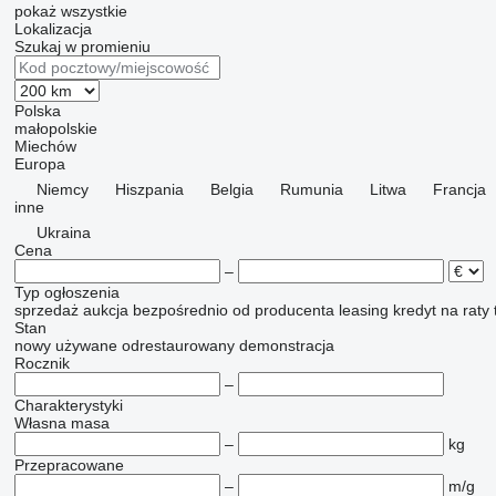
pokaż wszystkie
Lokalizacja
Szukaj w promieniu
Polska
małopolskie
Miechów
Europa
Niemcy
Hiszpania
Belgia
Rumunia
Litwa
Francja
inne
Ukraina
Cena
–
Typ ogłoszenia
sprzedaż
aukcja
bezpośrednio od producenta
leasing
kredyt
na raty
Stan
nowy
używane
odrestaurowany
demonstracja
Rocznik
–
Charakterystyki
Własna masa
–
kg
Przepracowane
–
m/g