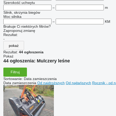
Szerokość uchwytu
–
m
Silnik, skrzynia biegów
Moc silnika
–
KM
Brakuje Ci niektórych filtrów?
Zaproponuj zmianę
Rezultat:
-
pokaż
Rezultat:
44 ogłoszenia
Pokaż
44 ogłoszenia:
Mulczery leśne
Filtruj
Sortowanie
:
Data zamieszczenia
Data zamieszczenia
Od najdroższych
Od najtańszych
Rocznik - od 