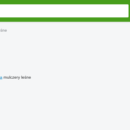
eśne
na
mulczery leśne