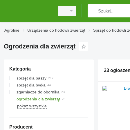
Agroline
Urządzenia do hodowli zwierząt
Sprzęt do hodowli z
Ogrodzenia dla zwierząt
Kategoria
23 ogłoszen
sprzęt dla paszy
sprzęt dla bydła
kruszarki do ziarna
zgarniacze do obornika
popychacze do paszy
systemy udojowe
ogrodzenia dla zwierząt
walce do kiszonki
zbiorniki na mleko
pokaż wszystkie
podajniki paszy
podajniki paszy
brony do maneży
wytłaczarki zbożowe
domki dla cieląt
granulatory do pasz
maty dla krów
Producent
kruszarki do grysu
szczotki dla krów