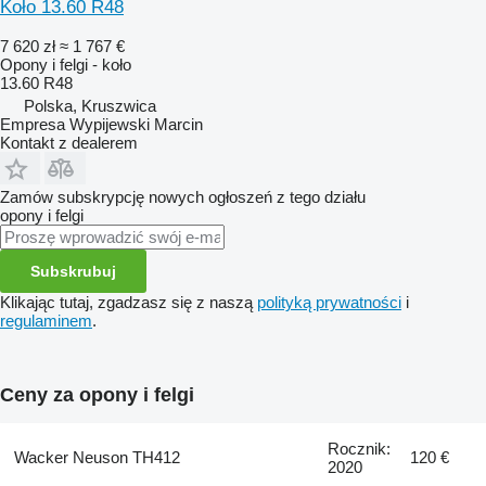
Koło 13.60 R48
7 620 zł
≈ 1 767 €
Opony i felgi - koło
13.60 R48
Polska, Kruszwica
Empresa Wypijewski Marcin
Kontakt z dealerem
Zamów subskrypcję nowych ogłoszeń z tego działu
opony i felgi
Subskrubuj
Klikając tutaj, zgadzasz się z naszą
polityką prywatności
i
regulaminem
.
Ceny za opony i felgi
Rocznik:
Wacker Neuson TH412
120 €
2020