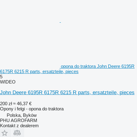
opona do traktora John Deere 6195R
6175R 6215 R parts, ersatzteile, pieces
5
WIDEO
John Deere 6195R 6175R 6215 R parts, ersatzteile, pieces
200 zł
≈ 46,37 €
Opony i felgi - opona do traktora
Polska, Byków
PHU AGROFARM
Kontakt z dealerem