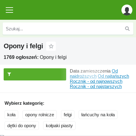
Opony i felgi
1769 ogłoszeń:
Opony i felgi
Data zamieszczenia
Od
najdroższych
Od najtańszych
Rocznik - od najnowszych
Rocznik - od najstarszych
Wybierz kategorię:
koła
opony rolnicze
felgi
łańcuchy na koła
dętki do opony
kołpaki piasty