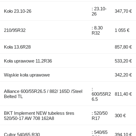
: 23.10-
Koło 23.10-26
347,70 €
26
: 8.30
210/95R32
1 055 €
R32
Koła 13.6R28
857,80 €
Koła uprawowe 11.2R36
533,20 €
Wąskie koła uprawowe
342,20 €
:
Alliance 600/55R26.5 / 882/ 165D /Steel
600/55R2
811,40 €
Belted TL
6.5
BKT Implement NEW tubeless tires
: 520/50
300 €
520/50-17 AW 708 162A8
R17
: 540/65
Cultor 540/65 R30
394,10 €