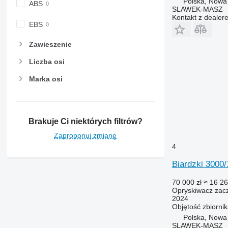
Polska, Nowa
ABS
SLAWEK-MASZ
Kontakt z dealer
EBS
Zawieszenie
Liczba osi
Marka osi
Brakuje Ci niektórych filtrów?
Zaproponuj zmianę
4
Biardzki 300
70 000 zł
≈ 16 26
Opryskiwacz zac
2024
Objętość zbiorni
Polska, Nowa
SLAWEK-MASZ