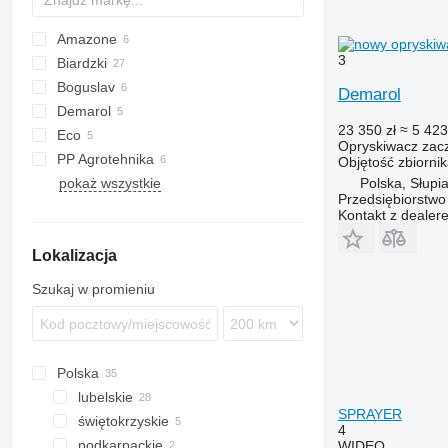
Amazone
3
Biardzki
UG
Boguslav
UX
P329
Demarol
Demarol
2000
23 350 zł
≈ 5 423
Eco
2500
Stentor
Opryskiwacz zac
PP Agrotehnika
3000
Leeb
Objętość zbiorni
pokaż wszystkie
Tecnis
Polska, Słupi
Przedsiębiorstw
Kontakt z dealer
Lokalizacja
Szukaj w promieniu
Polska
lubelskie
SPRAYER
świętokrzyskie
Lublin
4
podkarpackie
Łuków
Słupia
WIDEO