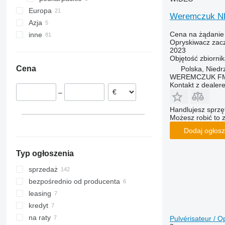
Europa
Zamość
Lipnik
Gmina Sędziszów Małopolski
Weremczuk 
Azja
Węgry
Cena na żądanie
inne
Niemcy
Turcja
Opryskiwacz zac
Rumunia
Uzbekistan
Ukraina
2023
Objętość zbiorni
Francja
Moldawia
Cena
Polska, Niedr
Holandia
Australia
WEREMCZUK FMR
Wielka Brytania
Kontakt z dealer
–
Handlujesz sprz
Możesz robić to 
Dodaj ogłosz
Typ ogłoszenia
sprzedaż
bezpośrednio od producenta
leasing
kredyt
na raty
Pulvérisateur / 