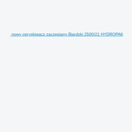
nowy opryskiwacz zaczepiany Biardzki 2500/21 HYDROPAK