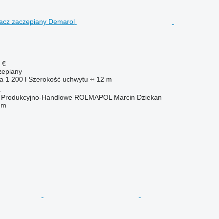
 €
zepiany
ka
1 200 l
Szerokość uchwytu
12 m
a
o Produkcyjno-Handlowe ROLMAPOL Marcin Dziekan
em