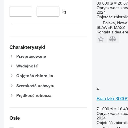
89 000 zł
≈ 20 67
Opryskiwacz zac
–
kg
2024
Objętość zbiorni
Polska, Nowa
SLAWEK-MASZ
Kontakt z dealer
Charakterystyki
Przepracowane
Wydajność
Objętość zbiornika
Szerokość uchwytu
4
Prędkość robocza
Biardzki 300
71 000 zł
≈ 16 49
Opryskiwacz zac
Osie
2024
Objętość zbiorni