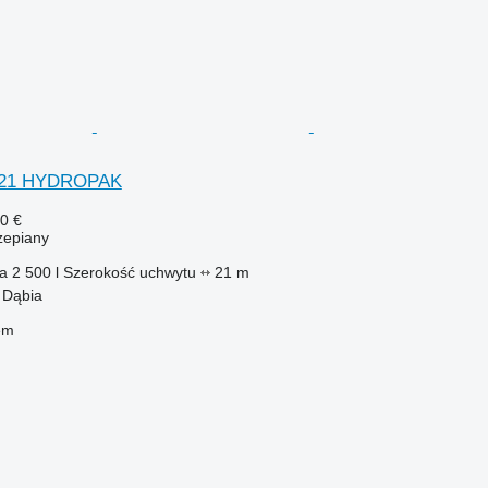
0/21 HYDROPAK
0 €
zepiany
ka
2 500 l
Szerokość uchwytu
21 m
 Dąbia
em