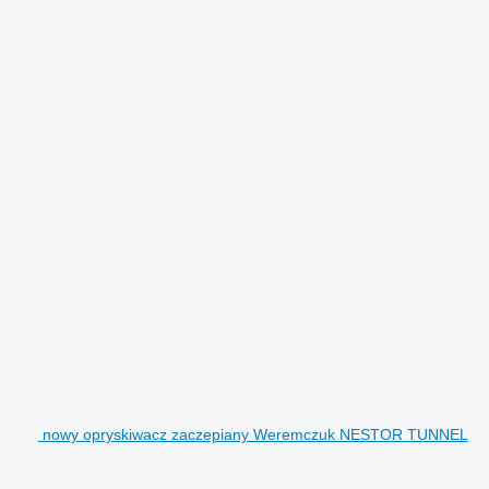
nowy opryskiwacz zaczepiany Weremczuk NESTOR TUNNEL