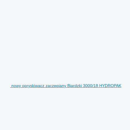
nowy opryskiwacz zaczepiany Biardzki 3000/18 HYDROPAK