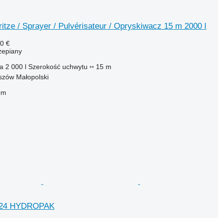
itze / Sprayer / Pulvérisateur / Opryskiwacz 15 m 2000 l
0 €
zepiany
ka
2 000 l
Szerokość uchwytu
15 m
szów Małopolski
em
0/24 HYDROPAK