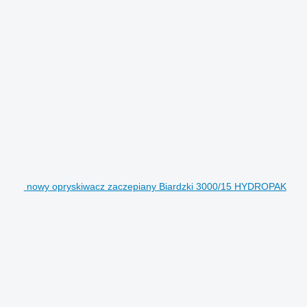
nowy opryskiwacz zaczepiany Biardzki 3000/15 HYDROPAK