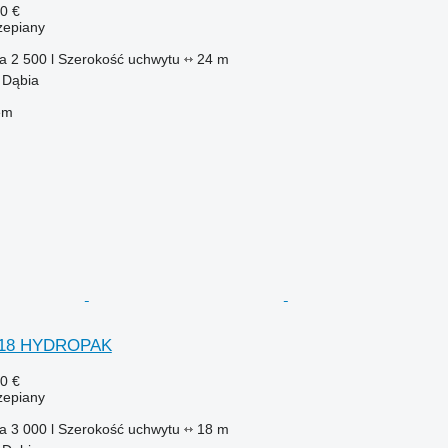
0 €
zepiany
ka
2 500 l
Szerokość uchwytu
24 m
 Dąbia
em
0/18 HYDROPAK
0 €
zepiany
ka
3 000 l
Szerokość uchwytu
18 m