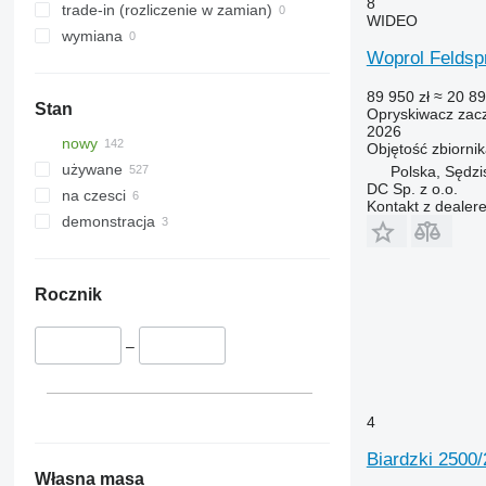
8
trade-in (rozliczenie w zamian)
WIDEO
wymiana
Woprol Feldspr
89 950 zł
≈ 20 89
Stan
Opryskiwacz zac
2026
nowy
Objętość zbiorni
używane
Polska, Sędzi
DC Sp. z o.o.
na czesci
Kontakt z dealer
demonstracja
Rocznik
–
4
Biardzki 250
Własna masa