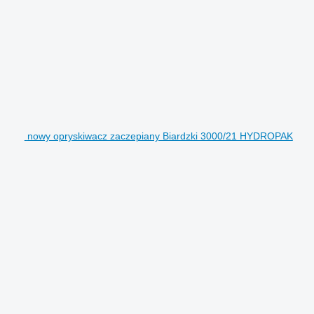
nowy opryskiwacz zaczepiany Biardzki 3000/21 HYDROPAK