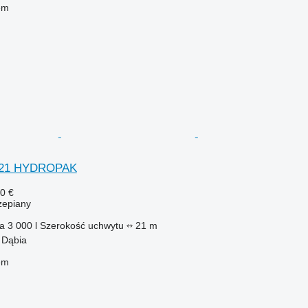
em
0/21 HYDROPAK
0 €
zepiany
ka
3 000 l
Szerokość uchwytu
21 m
 Dąbia
em