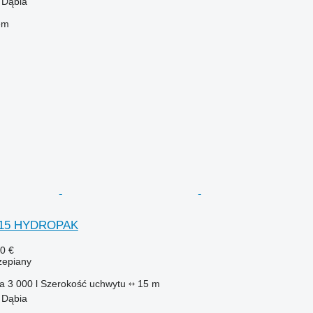
 Dąbia
em
0/15 HYDROPAK
0 €
zepiany
ka
3 000 l
Szerokość uchwytu
15 m
 Dąbia