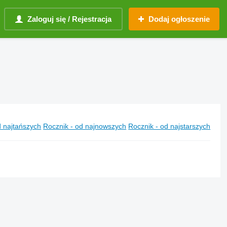
Zaloguj się / Rejestracja
Dodaj ogłoszenie
 najtańszych
Rocznik - od najnowszych
Rocznik - od najstarszych