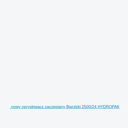
nowy opryskiwacz zaczepiany Biardzki 2500/24 HYDROPAK