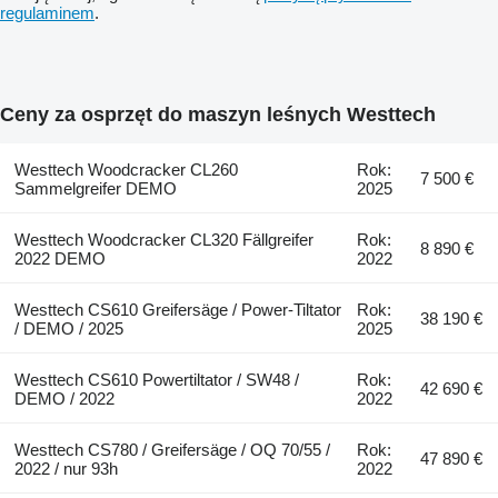
regulaminem
.
Ceny za osprzęt do maszyn leśnych Westtech
Westtech Woodcracker CL260
Rok:
7 500 €
Sammelgreifer DEMO
2025
Westtech Woodcracker CL320 Fällgreifer
Rok:
8 890 €
2022 DEMO
2022
Westtech CS610 Greifersäge / Power-Tiltator
Rok:
38 190 €
/ DEMO / 2025
2025
Westtech CS610 Powertiltator / SW48 /
Rok:
42 690 €
DEMO / 2022
2022
Westtech CS780 / Greifersäge / OQ 70/55 /
Rok:
47 890 €
2022 / nur 93h
2022