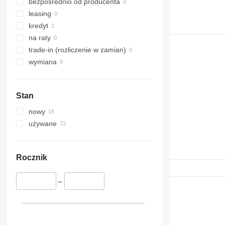
bezpośrednio od producenta
leasing
kredyt
na raty
trade-in (rozliczenie w zamian)
wymiana
Stan
nowy
używane
Rocznik
–