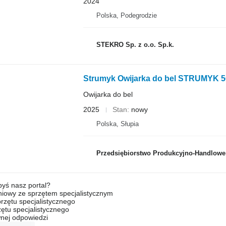
2024
Polska, Podegrodzie
STEKRO Sp. z o.o. Sp.k.
Strumyk Owijarka do bel STRUMYK 5
Owijarka do bel
2025
Stan
nowy
Polska, Słupia
Przedsiębiorstwo Produkcyjno-Handlowe R
byś nasz portal?
niowy ze sprzętem specjalistycznym
rzętu specjalistycznego
ętu specjalistycznego
nej odpowiedzi