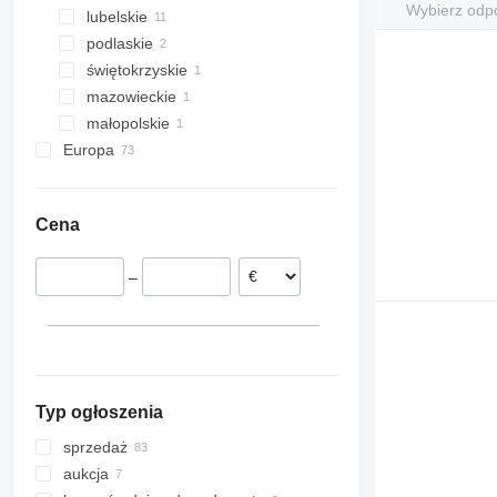
Wybierz odp
lubelskie
podlaskie
Łuków
świętokrzyskie
Rzędziany
mazowieckie
Słupia
małopolskie
Łochów
Europa
Nowy Sącz
Norwegia
Niemcy
Cena
Łotwa
Szwecja
–
Litwa
Dania
Austria
Francja
pokaż wszystkie
Typ ogłoszenia
sprzedaż
aukcja