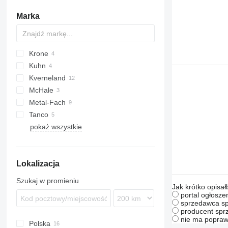
kosiarki pokosowe
Marka
inne kosiarki
Krone
Rollant
Kuhn
Comprima
Kverneland
Fortima
McHale
UN
Metal-Fach
Tanco
Z245
pokaż wszystkie
FAMAROL
Transporter
Lokalizacja
Szukaj w promieniu
Jak krótko opisał
portal ogłosze
sprzedawca sp
producent sprz
nie ma popraw
Polska