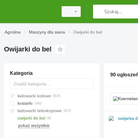
Agroline
Maszyny dla siana
Owijarki do bel
Owijarki do bel
Kategoria
90 ogłosze
ładowarki kołowe
kosiarki
ładowarki teleskopowe
kosiarki rotacyjne
owijarki do bel
kosiarki z kondycjonerem
pokaż wszystkie
kosiarki drogowe do poboczy
kosiarki sierpowe