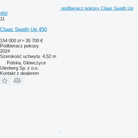
podbieracz pokosy Claas Swath Up
450
11
Claas Swath Up 450
154 000 zł
≈ 35 700 €
Podbieracz pokosy
2024
Szerokość uchwytu
4,52 m
Polska, Główczyce
Ulenberg Sp. z o.o.
Kontakt z dealerem