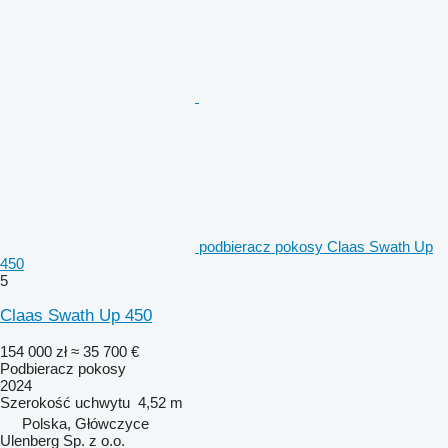
podbieracz pokosy Claas Swath Up
450
5
Claas Swath Up 450
154 000 zł
≈ 35 700 €
Podbieracz pokosy
2024
Szerokość uchwytu
4,52 m
Polska, Główczyce
Ulenberg Sp. z o.o.