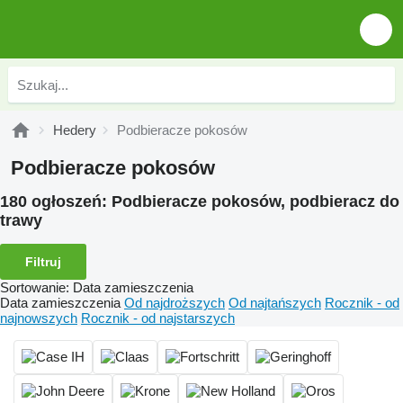
Hedery
Podbieracze pokosów
Podbieracze pokosów
180 ogłoszeń:
Podbieracze pokosów, podbieracz do
trawy
Filtruj
Sortowanie
:
Data zamieszczenia
Data zamieszczenia
Od najdroższych
Od najtańszych
Rocznik - od
najnowszych
Rocznik - od najstarszych