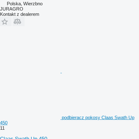
Polska, Wierzbno
JURAGRO
Kontakt z dealerem
podbieracz pokosy Claas Swath Up
450
11
Claas Swath Up 450