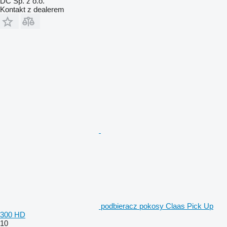
DC Sp. z o.o.
Kontakt z dealerem
podbieracz pokosy Claas Pick Up
300 HD
10