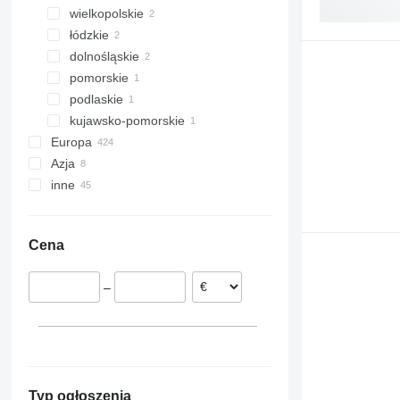
wielkopolskie
łódzkie
Rakoniewice
dolnośląskie
Gostyń
pomorskie
Dzierżoniów
podlaskie
Główczyce
kujawsko-pomorskie
Rzędziany
Europa
Lisi Ogon
Azja
Niemcy
inne
Austria
Turcja
Dania
Uzbekistan
Ukraina
Francja
Tadżykistan
Moldawia
Cena
Norwegia
Łotwa
–
Rumunia
Holandia
pokaż wszystkie
Typ ogłoszenia