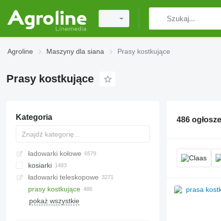
Agroline
Maszyny dla siana
Prasy kostkujące
Prasy kostkujące
Kategoria
486 ogłosz
ładowarki kołowe
kosiarki
ładowarki teleskopowe
kosiarki rotacyjne
prasy kostkujące
kosiarki z kondycjonerem
pokaż wszystkie
kosiarki drogowe do poboczy
kosiarki sierpowe