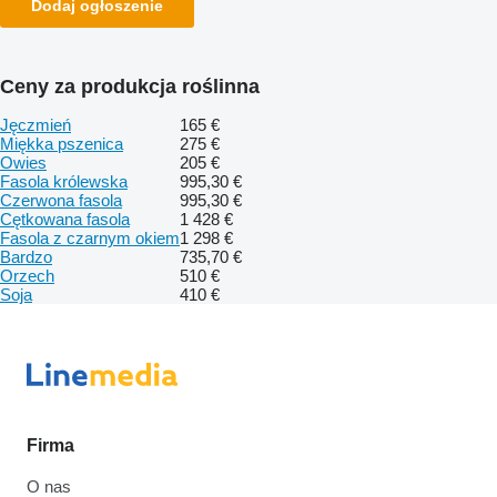
Dodaj ogłoszenie
Ceny za produkcja roślinna
Jęczmień
165 €
Miękka pszenica
275 €
Owies
205 €
Fasola królewska
995,30 €
Czerwona fasola
995,30 €
Cętkowana fasola
1 428 €
Fasola z czarnym okiem
1 298 €
Bardzo
735,70 €
Orzech
510 €
Soja
410 €
Firma
O nas