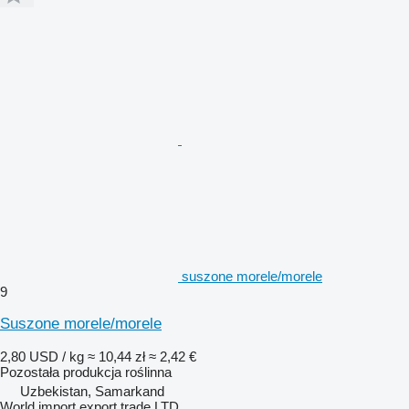
suszone morele/morele
9
Suszone morele/morele
2,80 USD / kg
≈ 10,44 zł
≈ 2,42 €
Pozostała produkcja roślinna
Uzbekistan, Samarkand
World import export trade LTD