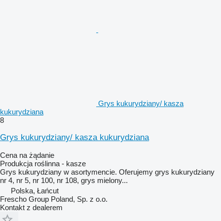
Grys kukurydziany/ kasza
kukurydziana
8
Grys kukurydziany/ kasza kukurydziana
Cena na żądanie
Produkcja roślinna - kasze
Grys kukurydziany w asortymencie. Oferujemy grys kukurydziany
nr 4, nr 5, nr 100, nr 108, grys mielony...
Polska, Łańcut
Frescho Group Poland, Sp. z o.o.
Kontakt z dealerem