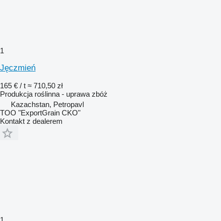
1
Jęczmień
165 € / t
≈ 710,50 zł
Produkcja roślinna - uprawa zbóż
Kazachstan, Petropavl
TOO "ExportGrain CKO"
Kontakt z dealerem
1