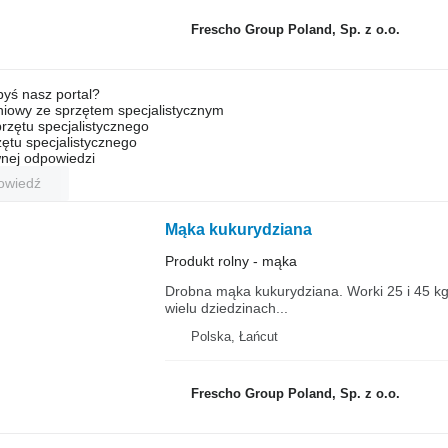
Frescho Group Poland, Sp. z o.o.
byś nasz portal?
niowy ze sprzętem specjalistycznym
rzętu specjalistycznego
ętu specjalistycznego
nej odpowiedzi
owiedź
Mąka kukurydziana
Produkt rolny - mąka
Drobna mąka kukurydziana. Worki 25 i 45 k
wielu dziedzinach...
Polska, Łańcut
Frescho Group Poland, Sp. z o.o.