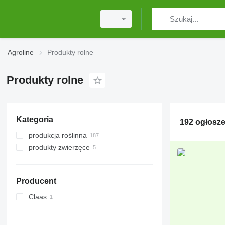
Agroline
Produkty rolne
Produkty rolne
Kategoria
192 ogłosze
produkcja roślinna
produkty zwierzęce
owoce
warzywa
produkty pszczelarskie
artykuły spożywcze
odpady zwierzęce
Producent
uprawy roślin strączkowych
oleje roślinne
orzechy
kasze
Claas
jagody
mąka
uprawy zbóż
cukier