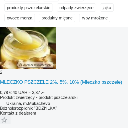
produkty pszczelarskie
odpady zwierzęce
jajka
owoce morza
produkty mięsne
ryby mrożone
2
MLECZKO PSZCZELE 2%, 5%, 10% (Mleczko pszczele)
0,78 €
40 UAH
≈ 3,37 zł
Produkt zwierzęcy - produkt pszczelarski
Ukraina, m.Mukachevo
Bdzholorozplidnik "BDZhILKA"
Kontakt z dealerem