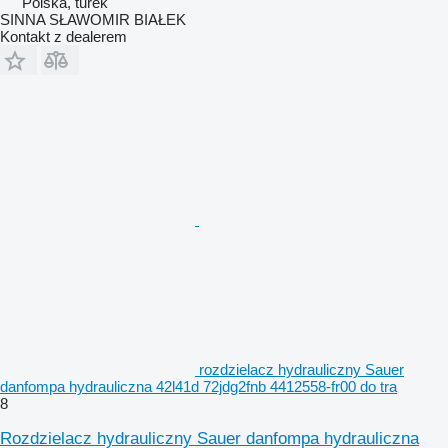
Polska, turek
SINNA SŁAWOMIR BIAŁEK
Kontakt z dealerem
rozdzielacz hydrauliczny Sauer
danfompa hydrauliczna 42l41d 72jdg2fnb 4412558-fr00 do tra
8
Rozdzielacz hydrauliczny Sauer danfompa hydrauliczna