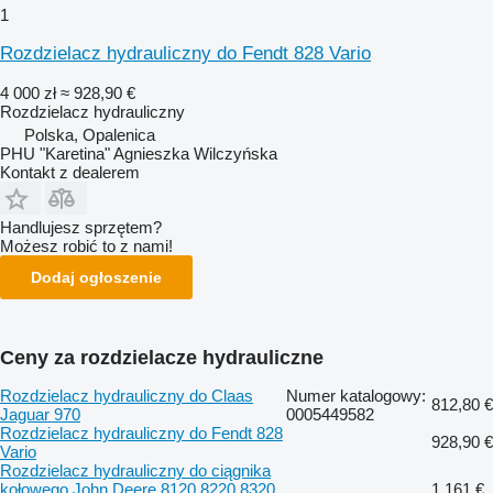
1
Rozdzielacz hydrauliczny do Fendt 828 Vario
4 000 zł
≈ 928,90 €
Rozdzielacz hydrauliczny
Polska, Opalenica
PHU "Karetina" Agnieszka Wilczyńska
Kontakt z dealerem
Handlujesz sprzętem?
Możesz robić to z nami!
Dodaj ogłoszenie
Ceny za rozdzielacze hydrauliczne
Rozdzielacz hydrauliczny do Claas
Numer katalogowy:
812,80 €
Jaguar 970
0005449582
Rozdzielacz hydrauliczny do Fendt 828
928,90 €
Vario
Rozdzielacz hydrauliczny do ciągnika
kołowego John Deere 8120 8220 8320
1 161 €