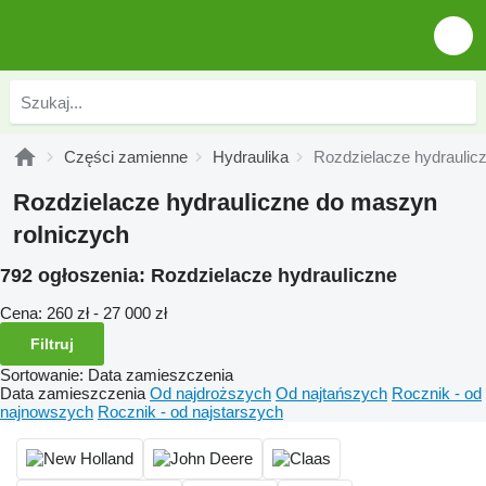
Części zamienne
Hydraulika
Rozdzielacze hydraulic
Rozdzielacze hydrauliczne do maszyn
rolniczych
792 ogłoszenia:
Rozdzielacze hydrauliczne
Cena:
260 zł - 27 000 zł
Filtruj
Sortowanie
:
Data zamieszczenia
Data zamieszczenia
Od najdroższych
Od najtańszych
Rocznik - od
najnowszych
Rocznik - od najstarszych