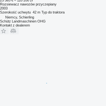
25 585 €
≈ 110 200 zł
Rozsiewacz nawozów przyczepiany
2003
Szerokość uchwytu
42 m
Typ
do traktora
Niemcy, Schierling
Schütz Landmaschinen OHG
Kontakt z dealerem