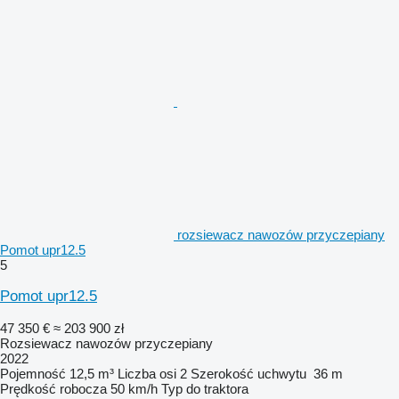
rozsiewacz nawozów przyczepiany
Pomot upr12.5
5
Pomot upr12.5
47 350 €
≈ 203 900 zł
Rozsiewacz nawozów przyczepiany
2022
Pojemność
12,5 m³
Liczba osi
2
Szerokość uchwytu
36 m
Prędkość robocza
50 km/h
Typ
do traktora