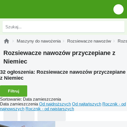
Maszyny do nawożenia
Rozsiewacze nawozów
Rozs
Rozsiewacze nawozów przyczepiane z
Niemiec
32 ogłoszenia:
Rozsiewacze nawozów przyczepiane
z Niemiec
Filtruj
Sortowanie
:
Data zamieszczenia
Data zamieszczenia
Od najdroższych
Od najtańszych
Rocznik - od
najnowszych
Rocznik - od najstarszych