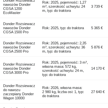
Donder Rozsiewacz
Rok: 2025, pojemność: 1,27
nawozów Donder
m³, szerokość uchwytu: 24
3 739 €
CGSA 1200
m, typ: do traktora
EcoMaster
Donder Rozsiewacz
nawozów Donder
Rok: 2025, typ: do traktora
5 365 €
CGSA 1500 Pro
Donder Rozsiewacz
Rok: 2026, pojemność: 2,35
nawozów Donder
m³, szerokość uchwytu: 36
5 876 €
CGSA 2500 Pro
m, typ: do traktora
Rok: 2025, pojemność: 3 m³,
Donder Rozsiewacz
własna masa: 572 kg,
nawozów Donder
14 170 €
szerokość uchwytu: 24 m,
CGSA 3000 Pro
typ: do traktora
Donder Rozsiewacz
Rok: 2026, własna masa:
do nawozu
2 980 kg, liczba osi: 1, typ:
27 640 €
zaczepiany Donder
do traktora
Wagon 10000