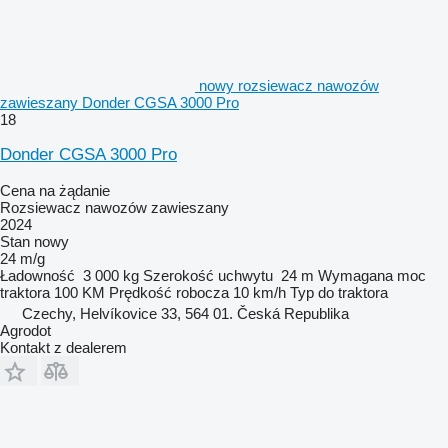
nowy rozsiewacz nawozów
zawieszany Donder CGSA 3000 Pro
18
Donder CGSA 3000 Pro
Cena na żądanie
Rozsiewacz nawozów zawieszany
2024
Stan
nowy
24 m/g
Ładowność
3 000 kg
Szerokość uchwytu
24 m
Wymagana moc
traktora
100 KM
Prędkość robocza
10 km/h
Typ
do traktora
Czechy, Helvíkovice 33, 564 01. Česká Republika
Agrodot
Kontakt z dealerem