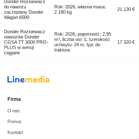
Donder Rozsiewacz
do nawozu
Rok: 2026, własna masa:
21 130 €
zaczepiany Donder
2 180 kg
Wagon 6000
Donder Rozsiewacz
Rok: 2026, pojemność: 2,95
nawozów Donder
m³, liczba osi: 1, szerokość
CGSA TT 3000 PRO-
17 320 €
uchwytu: 24 m, typ: do
PLUS w wersji
traktora
ciągane
Firma
O nas
Pomoc
Kontakt