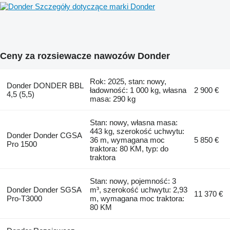
Szczegóły dotyczące marki Donder
Ceny za rozsiewacze nawozów Donder
Rok: 2025, stan: nowy,
Donder DONDER BBL
ładowność: 1 000 kg, własna
2 900 €
4,5 (5,5)
masa: 290 kg
Stan: nowy, własna masa:
443 kg, szerokość uchwytu:
Donder Donder CGSA
36 m, wymagana moc
5 850 €
Pro 1500
traktora: 80 KM, typ: do
traktora
Stan: nowy, pojemność: 3
Donder Donder SGSA
m³, szerokość uchwytu: 2,93
11 370 €
Pro-T3000
m, wymagana moc traktora:
80 KM