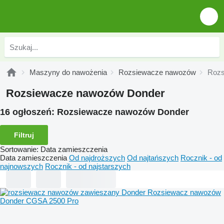
Maszyny do nawożenia
Rozsiewacze nawozów
Rozs
Rozsiewacze nawozów Donder
16 ogłoszeń:
Rozsiewacze nawozów Donder
Filtruj
Sortowanie
:
Data zamieszczenia
Data zamieszczenia
Od najdroższych
Od najtańszych
Rocznik - od
najnowszych
Rocznik - od najstarszych