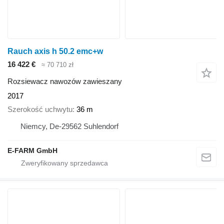
Rauch axis h 50.2 emc+w
16 422 €
≈ 70 710 zł
Rozsiewacz nawozów zawieszany
2017
Szerokość uchwytu
36 m
Niemcy, De-29562 Suhlendorf
E-FARM GmbH