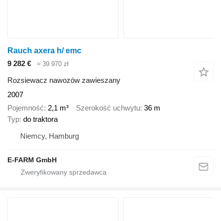
Rauch axera h/ emc
9 282 €
≈ 39 970 zł
Rozsiewacz nawozów zawieszany
2007
Pojemność
2,1 m³
Szerokość uchwytu
36 m
Typ
do traktora
Niemcy, Hamburg
E-FARM GmbH