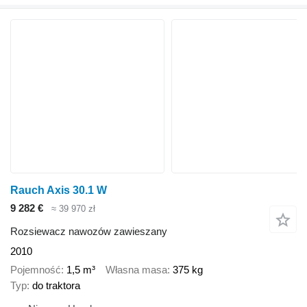
Rauch Axis 30.1 W
9 282 €
≈ 39 970 zł
Rozsiewacz nawozów zawieszany
2010
Pojemność
1,5 m³
Własna masa
375 kg
Typ
do traktora