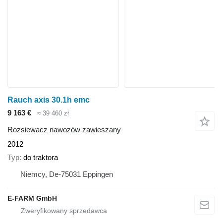
Rauch axis 30.1h emc
9 163 €
≈ 39 460 zł
Rozsiewacz nawozów zawieszany
2012
Typ
do traktora
Niemcy, De-75031 Eppingen
E-FARM GmbH