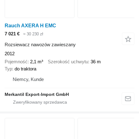
Rauch AXERA H EMC
7 021 €
≈ 30 230 zł
Rozsiewacz nawozów zawieszany
2012
Pojemność
2,1 m³
Szerokość uchwytu
36 m
Typ
do traktora
Niemcy, Kunde
Merkantil Export-Import GmbH