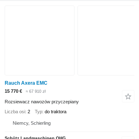
Rauch Axera EMC
15 770 €
≈ 67 910 zł
Rozsiewacz nawozów przyczepiany
Liczba osi
2
Typ
do traktora
Niemcy, Schierling
Schütz Landmaschinen OHG