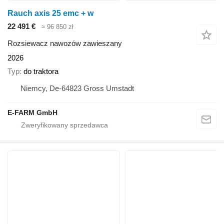
Rauch axis 25 emc + w
22 491 €
≈ 96 850 zł
Rozsiewacz nawozów zawieszany
2026
Typ
do traktora
Niemcy, De-64823 Gross Umstadt
E-FARM GmbH