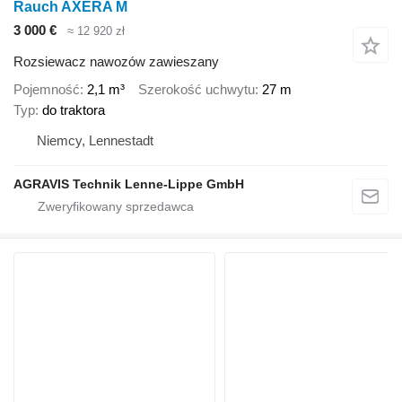
Rauch AXERA M
3 000 €
≈ 12 920 zł
Rozsiewacz nawozów zawieszany
Pojemność
2,1 m³
Szerokość uchwytu
27 m
Typ
do traktora
Niemcy, Lennestadt
AGRAVIS Technik Lenne-Lippe GmbH