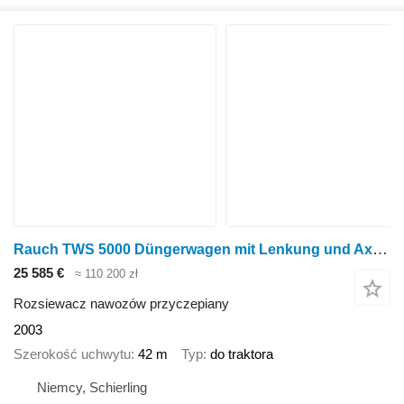
Rauch TWS 5000 Düngerwagen mit Lenkung und Axera H-EMC Anbaustreuer
25 585 €
≈ 110 200 zł
Rozsiewacz nawozów przyczepiany
2003
Szerokość uchwytu
42 m
Typ
do traktora
Niemcy, Schierling