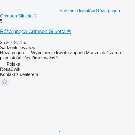
sadzonki kwiatów Róża pnąca
Crimson Siluetta ®
5
Róża pnąca Crimson Siluetta ®
35 zł
≈ 8,11 €
Sadzonki kwiatów
Róża pnąca Wypełnienie kwiatu Zapach Mączniak Czarna
plamistość liści Zimotrwałość...
Polska
RosaĆwik
Kontakt z dealerem