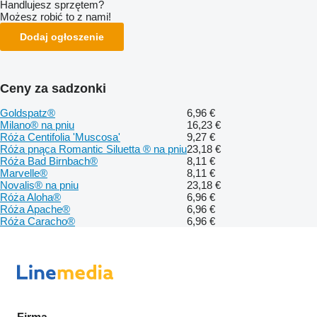
Handlujesz sprzętem?
Możesz robić to z nami!
Dodaj ogłoszenie
Ceny za sadzonki
Goldspatz®
6,96 €
Milano® na pniu
16,23 €
Róża Centifolia 'Muscosa'
9,27 €
Róża pnąca Romantic Siluetta ® na pniu
23,18 €
Róża Bad Birnbach®
8,11 €
Marvelle®
8,11 €
Novalis® na pniu
23,18 €
Róża Aloha®
6,96 €
Róża Apache®
6,96 €
Róża Caracho®
6,96 €