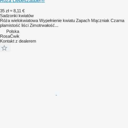
Róża Liebeszauber®
35 zł
≈ 8,11 €
Sadzonki kwiatów
Róża wielokwiatowa Wypełnienie kwiatu Zapach Mączniak Czarna
plamistość liści Zimotrwałość...
Polska
RosaĆwik
Kontakt z dealerem