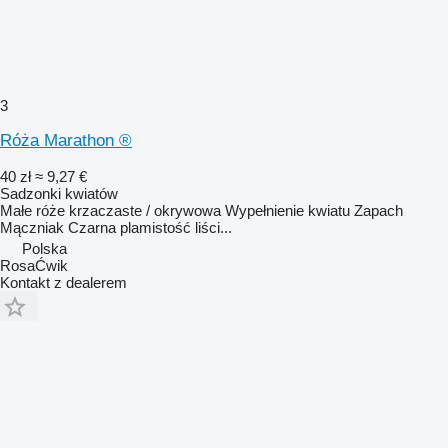
3
Róża Marathon ®
40 zł
≈ 9,27 €
Sadzonki kwiatów
Małe róże krzaczaste / okrywowa Wypełnienie kwiatu Zapach
Mączniak Czarna plamistość liści...
Polska
RosaĆwik
Kontakt z dealerem