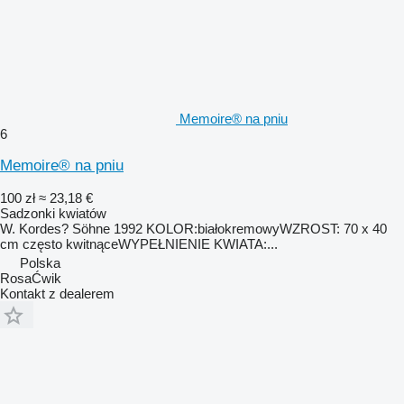
Memoire® na pniu
6
Memoire® na pniu
100 zł
≈ 23,18 €
Sadzonki kwiatów
W. Kordes? Söhne 1992 KOLOR:białokremowyWZROST: 70 x 40
cm często kwitnąceWYPEŁNIENIE KWIATA:...
Polska
RosaĆwik
Kontakt z dealerem