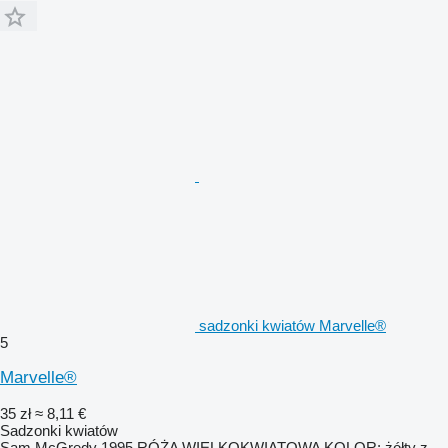
sadzonki kwiatów Marvelle®
5
Marvelle®
35 zł
≈ 8,11 €
Sadzonki kwiatów
Sam McGredy 1995 RÓŻA WIELKOKWIATOWA KOLOR: żółty z