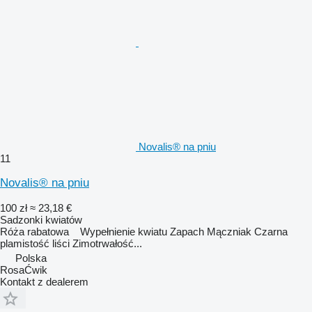
Novalis® na pniu
11
Novalis® na pniu
100 zł
≈ 23,18 €
Sadzonki kwiatów
Róża rabatowa Wypełnienie kwiatu Zapach Mączniak Czarna
plamistość liści Zimotrwałość...
Polska
RosaĆwik
Kontakt z dealerem