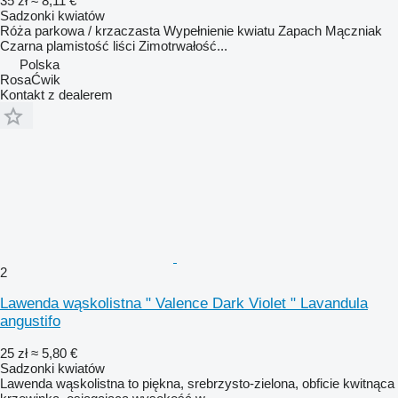
35 zł
≈ 8,11 €
Sadzonki kwiatów
Róża parkowa / krzaczasta Wypełnienie kwiatu Zapach Mączniak
Czarna plamistość liści Zimotrwałość...
Polska
RosaĆwik
Kontakt z dealerem
2
Lawenda wąskolistna " Valence Dark Violet " Lavandula
angustifo
25 zł
≈ 5,80 €
Sadzonki kwiatów
Lawenda wąskolistna to piękna, srebrzysto-zielona, obficie kwitnąca