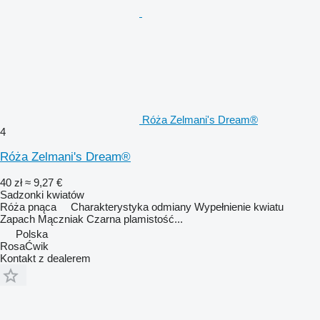
Róża Zelmani's Dream®
4
Róża Zelmani's Dream®
40 zł
≈ 9,27 €
Sadzonki kwiatów
Róża pnąca Charakterystyka odmiany Wypełnienie kwiatu
Zapach Mączniak Czarna plamistość...
Polska
RosaĆwik
Kontakt z dealerem